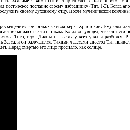
 в Иерусалиме. Святой Тит был причислен к 70-ти апостолам и
вил пастырское послание своему избраннику (Тит. 1-3). Когда апо
ослужить своему духовному отцу. После мученической кончины а
просвещением язычников светом веры Христовой. Ему был дан 
мся во множестве язычникам. Когда он увидел, что они его н
тола Тита, идол Дианы на глазах у всех упал и разбился. В 
ть Зевса, и он разрушился. Такими чудесами апостол Тит привел
лет. Перед смертью его лицо просияло, как солнце.