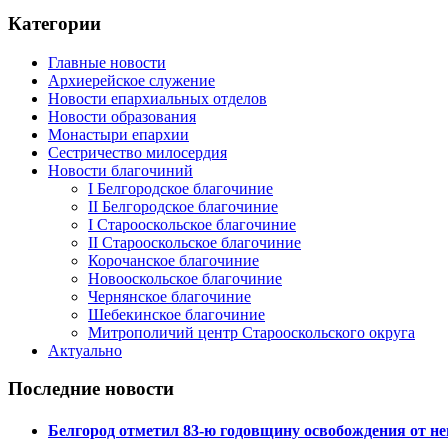
Категории
Главные новости
Архиерейское служение
Новости епархиальных отделов
Новости образования
Монастыри епархии
Сестричество милосердия
Новости благочиний
I Белгородское благочиние
II Белгородское благочиние
I Старооскольское благочиние
II Старооскольское благочиние
Корочанское благочиние
Новооскольское благочиние
Чернянское благочиние
Шебекинское благочиние
Митрополичий центр Старооскольского округа
Актуально
Последние новости
Белгород отметил 83-ю годовщину освобождения от н