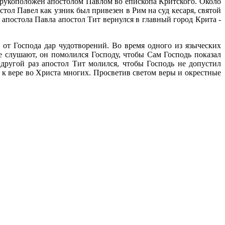
 рукоположен апостолом Павлом во епископа Критского. Около
стол Павел как узник был привезен в Рим на суд кесаря, святой
постола Павла апостол Тит вернулся в главный город Крита -
от Господа дар чудотворений. Во время одного из языческих
е слушают, он помолился Господу, чтобы Сам Господь показал
другой раз апостол Тит молился, чтобы Господь не допустил
 к вере во Христа многих. Просветив светом веры и окрестные