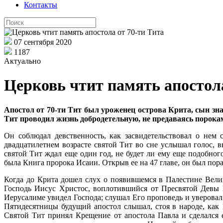
Контакты
07 сентября 2020
1187
Актуально
Церковь чтит память апостола
Апостол от 70-ти Тит был уроженец острова Крита, сын зн
Тит проводил жизнь добродетельную, не предаваясь порок
Он соблюдал девственность, как засвидетельствовал о нем
двадцатилетнем возрасте святой Тит во сне услышал голос, 
святой Тит ждал еще один год, не будет ли ему еще подобног
была Книга пророка Исаии. Открыв ее на 47 главе, он был пор
Когда до Крита дошел слух о появившемся в Палестине Велик
Господь Иисус Христос, воплотившийся от Пресвятой Девы 
Иерусалиме увидел Господа; слушал Его проповедь и уверовал
Пятидесятницы будущий апостол слышал, стоя в народе, как 1
Святой Тит принял Крещение от апостола Павла и сделался