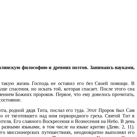
ллинскую философию и древних поэтов. Занимаясь науками,
а такую жизнь Господь не оставил его без Своей помощи. В
 спасения, но искать той, которая спасает. После этого сна
чением Божиих пророков. Первое, что ему довелось прочитать,
состояние.
та, родной дядя Тита, послал его туда. Этот Пророк был Сам
 от тяготевшего над ним первородного греха. Святой Тит в
теля, Его славного Воскресения и Вознесения на Небо. В день
разными языками, в том числе на языке критян (Деян. 2, 11).
го миссионерских путешествиях, неоднократно выполнял его