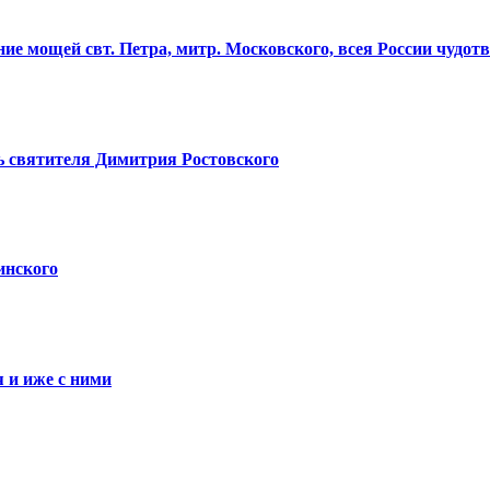
ие мощей свт. Петра, митр. Московского, всея России чудот
ь святителя Димитрия Ростовского
инского
я и иже с ними