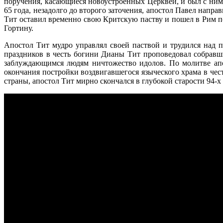
поручения, касающиеся новоустроенных Церквей, и был с ним
65 года, незадолго до второго заточения, апостол Павел напра
Тит оставил временно свою Критскую паству и пошел в Рим п
Гортину.
Апостол Тит мудро управлял своей паствой и трудился над 
праздников в честь богини Дианы Тит проповедовал собравши
заблуждающимся людям ничтожество идолов. По молитве апос
окончания постройки воздвигавшегося языческого храма в чес
страны, апостол Тит мирно скончался в глубокой старости 94-х 