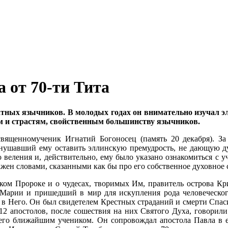
 от 70-ти Тита
атных язычников. В молодых годах он внимательно изучал э
ам и страстям, свойственным большинству язычников.
 священномученик Игнатий Богоносец (память 20 декабря). З
внушавший ему оставить эллинскую премудрость, не дающую душе
о веления и, действительно, ему было указано ознакомиться с у
ажен словами, сказанными как бы про его собственное духовное 
ом Пророке и о чудесах, творимых Им, правитель острова Кри
Марии и пришедший в мир для искупления рода человеческого
 в Него. Он был свидетелем Крестных страданий и смерти Спаси
2 апостолов, после сошествия на них Святого Духа, говорили 
 его ближайшим учеником. Он сопровождал апостола Павла в е