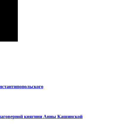
нстантипопольского
благоверной княгини Анны Кашинской