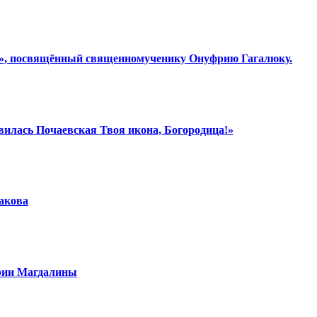
ки», посвящённый священномученику Онуфрию Гагалюку.
вилась Почаевская Твоя икона, Богородица!»
шакова
арии Магдалины