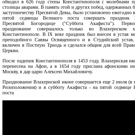
обходил в 626 году стены Константинополя с молебнами п
столицы аварами. В память этой и других побед, одержанных 
заступничеству Пресвятой Девы, было установлено ежегодно в
пятой седмицы Великого поста совершать праздник 
Пресвятой Богородице ("Суббота Акафиста"). Первон
празднование совершалось только во Влахернском 
Константинополе. В IХ веке праздник был внесен в устав м
преподобного Саввы Освященного и в Студийский устав,
включен в Постную Триодь и сделался общим для всей Прав
Церкви.
После падения Константинополя в 145З году, Влахернская ик
перенесена на Афон, а в 1654 году прислана афонскими и
Москву, в дар царю Алексею Михайловичу.
Празднование Влахернской иконе совершается еще 2 июля (в 
Ризоположения) и в субботу Акафиста - на пятой седмице 
поста