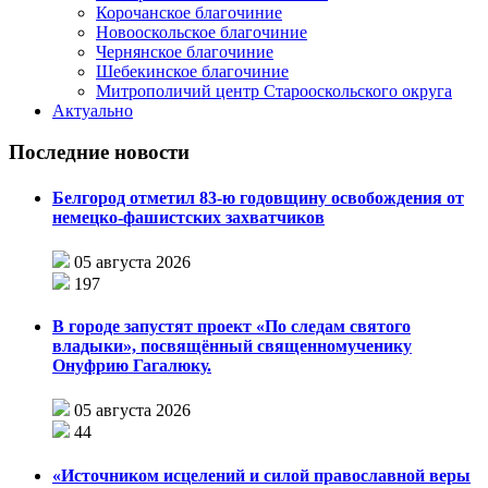
Корочанское благочиние
Новооскольское благочиние
Чернянское благочиние
Шебекинское благочиние
Митрополичий центр Старооскольского округа
Актуально
Последние новости
Белгород отметил 83-ю годовщину освобождения от
немецко-фашистских захватчиков
05 августа 2026
197
В городе запустят проект «По следам святого
владыки», посвящённый священномученику
Онуфрию Гагалюку.
05 августа 2026
44
«Источником исцелений и силой православной веры