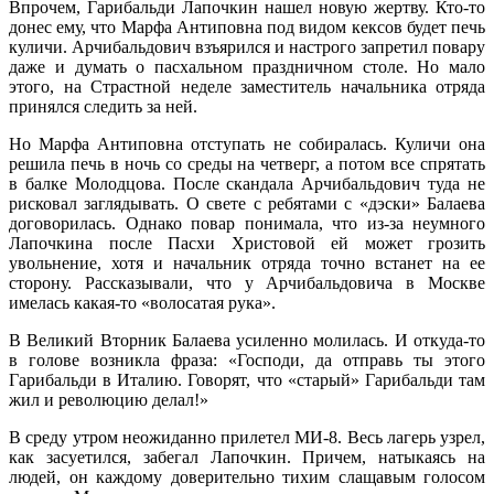
Впрочем, Гарибальди Лапочкин нашел новую жертву. Кто-то
донес ему, что Марфа Антиповна под видом кексов будет печь
куличи. Арчибальдович взъярился и настрого запретил повару
даже и думать о пасхальном праздничном столе. Но мало
этого, на Страстной неделе заместитель начальника отряда
принялся следить за ней.
Но Марфа Антиповна отступать не собиралась. Куличи она
решила печь в ночь со среды на четверг, а потом все спрятать
в балке Молодцова. После скандала Арчибальдович туда не
рисковал заглядывать. О свете с ребятами с «дэски» Балаева
договорилась. Однако повар понимала, что из-за неумного
Лапочкина после Пасхи Христовой ей может грозить
увольнение, хотя и начальник отряда точно встанет на ее
сторону. Рассказывали, что у Арчибальдовича в Москве
имелась какая-то «волосатая рука».
В Великий Вторник Балаева усиленно молилась. И откуда-то
в голове возникла фраза: «Господи, да отправь ты этого
Гарибальди в Италию. Говорят, что «старый» Гарибальди там
жил и революцию делал!»
В среду утром неожиданно прилетел МИ-8. Весь лагерь узрел,
как засуетился, забегал Лапочкин. Причем, натыкаясь на
людей, он каждому доверительно тихим слащавым голосом