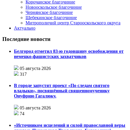
Корочанское благочиние
Новооскольское благочиние
Чернянское благочиние
Шебекинское благочиние
Митрополичий центр Старооскольского округа
Актуально
Последние новости
Белгород отметил 83-ю годовщину освобождения от
немецко-фашистских захватчиков
05 августа 2026
317
В городе запустят проект «По следам святого
владыки», посвящённый священномученику
Онуфрию Гагалюку.
05 августа 2026
74
«Источником исцелений и силой православной веры