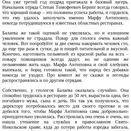
Она уже третий год подряд приезжала в базовый лагерь.
Начальник отряда Степан Тимофеевич Беринг всегда говорил,
что хороший повар – это половина успеха работы, и гордился,
что ему удалось заполучить именно Марфу Антиповну,
некогда потрудившуюся в известных областных ресторанах.
Балаева же такой оценкой не умилялась, но и излишним
умалением не страдала. Повар для геолога очень важный
человек. Вот попробуйте за две смены накормить человек сто,
да еще три раза в сутки, да и пищей питательной и вкусной.
Конечно, наготовить пельменей из красной рыбы на всех –
повару помощников всегда дадут, но не одними же
пельменями жить надо. Марфа Антиповна и свой хлебушек
выпекала, и борщ готовила такой, что народ без добавки
никогда не уходил. Про компот же ее сказки и легенды
распространялись и по другим отрядам.
Собственно, у геологов Балаева оказалась случайно. Она
спокойно трудилась в ресторане до 50 лет, вырастила одна, без
погибшего мужа, сына и дочь. Но так уж получилось, что
директору потребовалось место для своего протеже и он
добился того, чтобы Марфа Антиповна сама добровольно-
принудительно уволилась. Расстроилась она очень и очень, но
нашла утешение на службах в православном Свято-
Никольском храме, куда до потери работы изредка забегала,