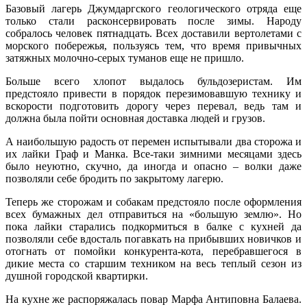
Базовый лагерь Джумдаргского геологического отряда еще
только стали расконсервировать после зимы. Народу
собралось человек пятнадцать. Всех доставили вертолетами с
морского побережья, пользуясь тем, что время привычных
затяжных молочно-серых туманов еще не пришло.
Больше всего хлопот выдалось бульдозеристам. Им
предстояло привести в порядок перезимовавшую технику и
вскорости подготовить дорогу через перевал, ведь там и
должна была пойти основная доставка людей и грузов.
А наибольшую радость от перемен испытывали два сторожа и
их лайки Граф и Манка. Все-таки зимними месяцами здесь
было неуютно, скучно, да иногда и опасно – волки даже
позволяли себе бродить по закрытому лагерю.
Теперь же сторожам и собакам предстояло после оформления
всех бумажных дел отправиться на «большую землю». Но
пока лайки старались подкормиться в балке с кухней да
позволяли себе вдосталь погавкать на прибывших новичков и
отогнать от помойки конкурента-кота, перебравшегося в
дикие места со старшим техником на весь теплый сезон из
душной городской квартирки.
На кухне же распоряжалась повар Марфа Антиповна Балаева.