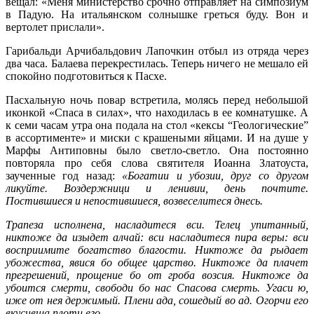
вещал: «Меня министерство срочно отправляет на симпозиум
в Падую. На итальянском солнышке греться буду. Вон и
вертолет прислали».
Гарибальди Арчибальдович Лапочкин отбыл из отряда через
два часа. Балаева перекрестилась. Теперь ничего не мешало ей
спокойно подготовиться к Пасхе.
Пасхальную ночь повар встретила, молясь перед небольшой
иконкой «Спаса в силах», что находилась в ее комнатушке. А
к семи часам утра она подала на стол «кексы “Геологические”
в ассортименте» и миски с крашеными яйцами. И на душе у
Марфы Антиповны было светло-светло. Она постоянно
повторяла про себя слова святителя Иоанна Златоуста,
заученные год назад:
«Богатии и убозии, друг со другом
ликуйте. Воздержници и ленивии, день почтите.
Постившиеся и непостившиеся, возвеселитеся днесь.
Трапеза исполнена, насладитеся вси. Телец упитанный,
никтоже да изыдет алчай: вси насладитеся пира веры: вси
восприимите богатство благости. Никтоже да рыдает
убожества, явися бо общее царство. Никтоже да плачет
прегрешений, прощение бо от гроба возсия. Никтоже да
убоится смерти, свободи бо нас Спасова смерть. Угаси ю,
иже от нея держимый. Плени ада, сошедый во ад. Огорчи его
вкусивша плоти его…