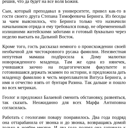
решив, что да будет на все воля Божия.
Сын, который преподавал в университете, привел как-то в
гости своего друга Степана Тимофеевича Беринга. Из беседы
за чаем выяснилось, что Беринга только что назначили
начальником отряда и ему требовался повар, не обремененный
излишними житейскими заботами и готовый буквально через
неделю выехать на Дальний Восток.
Кроме того, гость рассказал немного о происхождении своей
необычной для чистокровного русака фамилии. Неизвестная
непутевая мамаша подбросила к Дому малютки
новорожденного младенца. Там же одна из нянечек,
учившаяся заочно на педагогическом факультете и
готовившаяся держать экзамен по истории, и предложила дать
младенцу фамилию в честь мореплавателя Витуса Беринга, а
имя и отчество взять от бунтаря Разина. Так дальше и пошло
во всех метриках.
Геолог и предложил Балаевой сменить обстановку, развеяться,
так сказать. Неожиданно для всех Марфа Антиповна
согласилась.
Работать с геологами повару понравилось. Два года подряд
она оттарабанила от звонка и до звонка, возвращаясь домой
только в ноябре месяце. И два года подряд она готовила к