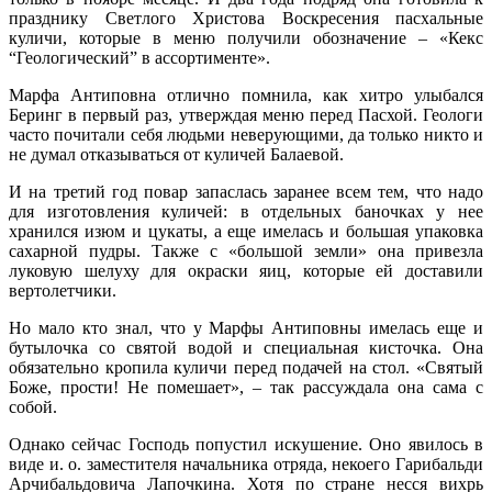
празднику Светлого Христова Воскресения пасхальные
куличи, которые в меню получили обозначение – «Кекс
“Геологический” в ассортименте».
Марфа Антиповна отлично помнила, как хитро улыбался
Беринг в первый раз, утверждая меню перед Пасхой. Геологи
часто почитали себя людьми неверующими, да только никто и
не думал отказываться от куличей Балаевой.
И на третий год повар запаслась заранее всем тем, что надо
для изготовления куличей: в отдельных баночках у нее
хранился изюм и цукаты, а еще имелась и большая упаковка
сахарной пудры. Также с «большой земли» она привезла
луковую шелуху для окраски яиц, которые ей доставили
вертолетчики.
Но мало кто знал, что у Марфы Антиповны имелась еще и
бутылочка со святой водой и специальная кисточка. Она
обязательно кропила куличи перед подачей на стол. «Святый
Боже, прости! Не помешает», – так рассуждала она сама с
собой.
Однако сейчас Господь попустил искушение. Оно явилось в
виде и. о. заместителя начальника отряда, некоего Гарибальди
Арчибальдовича Лапочкина. Хотя по стране несся вихрь