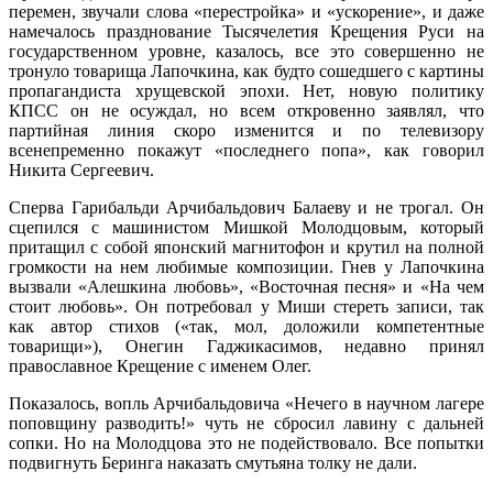
перемен, звучали слова «перестройка» и «ускорение», и даже
намечалось празднование Тысячелетия Крещения Руси на
государственном уровне, казалось, все это совершенно не
тронуло товарища Лапочкина, как будто сошедшего с картины
пропагандиста хрущевской эпохи. Нет, новую политику
КПСС он не осуждал, но всем откровенно заявлял, что
партийная линия скоро изменится и по телевизору
всенепременно покажут «последнего попа», как говорил
Никита Сергеевич.
Сперва Гарибальди Арчибальдович Балаеву и не трогал. Он
сцепился с машинистом Мишкой Молодцовым, который
притащил с собой японский магнитофон и крутил на полной
громкости на нем любимые композиции. Гнев у Лапочкина
вызвали «Алешкина любовь», «Восточная песня» и «На чем
стоит любовь». Он потребовал у Миши стереть записи, так
как автор стихов («так, мол, доложили компетентные
товарищи»), Онегин Гаджикасимов, недавно принял
православное Крещение с именем Олег.
Показалось, вопль Арчибальдовича «Нечего в научном лагере
поповщину разводить!» чуть не сбросил лавину с дальней
сопки. Но на Молодцова это не подействовало. Все попытки
подвигнуть Беринга наказать смутьяна толку не дали.