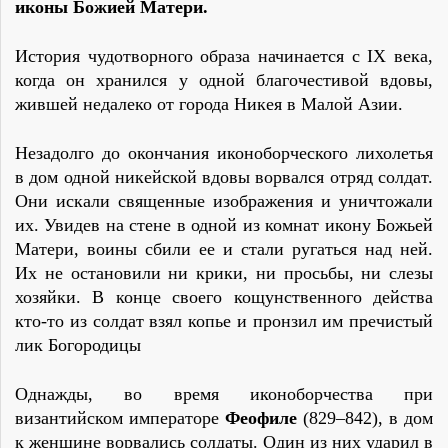
иконы Божией Матери.
История чудотворного образа начинается с IX века,
когда он хранился у одной благочестивой вдовы,
жившей недалеко от города Никея в Малой Азии.
Незадолго до окончания иконоборческого лихолетья
в дом одной никейской вдовы ворвался отряд солдат.
Они искали священные изображения и уничтожали
их. Увидев на стене в одной из комнат икону Божьей
Матери, воины сбили ее и стали ругаться над ней.
Их не остановили ни крики, ни просьбы, ни слезы
хозяйки. В конце своего кощунственного действа
кто-то из солдат взял копье и пронзил им пречистый
лик Богородицы
Однажды, во время иконоборчества при
византийском императоре
Феофиле
(829–842), в дом
к женщине ворвались солдаты. Один из них ударил в