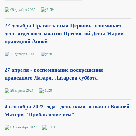
09 декабря 2025
2159
22 де­каб­ря Пра­во­слав­ная Цер­ковь вспо­ми­на­ет
день чу­дес­но­го за­ча­тия Пре­свя­той Де­вы Ма­рии
пра­вед­ной Ан­ной
21 декабря 2020
676
27 апреля - воспоминание воскрешения
праведного Лазаря, Лазарева суббота
26 апреля 2024
1520
4 сентября 2022 года - день памяти иконы Божией
Матери "Прибавление ума"
03 сентября 2022
1031