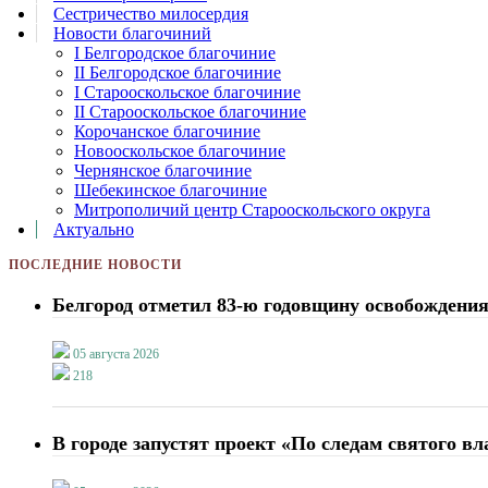
Сестричество милосердия
Новости благочиний
I Белгородское благочиние
II Белгородское благочиние
I Старооскольское благочиние
II Старооскольское благочиние
Корочанское благочиние
Новооскольское благочиние
Чернянское благочиние
Шебекинское благочиние
Митрополичий центр Старооскольского округа
Актуально
ПОСЛЕДНИЕ НОВОСТИ
Белгород отметил 83-ю годовщину освобождения
05 августа 2026
218
В городе запустят проект «По следам святого