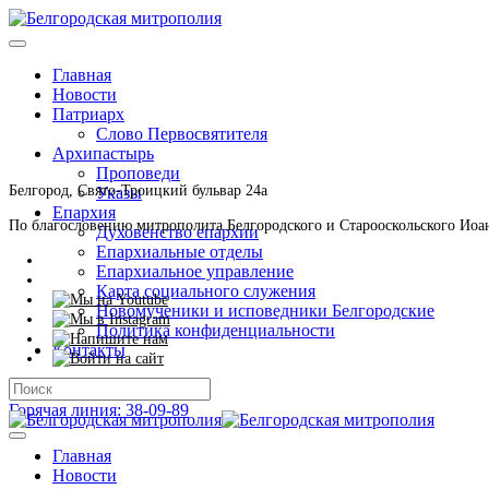
Главная
Новости
Патриарх
Слово Первосвятителя
Архипастырь
Проповеди
Белгород, Свято-Троицкий бульвар 24а
Указы
Епархия
По благословению митрополита Белгородского и Старооскольского Иоа
Духовенство епархии
Епархиальные отделы
Епархиальное управление
Карта социального служения
Новомученики и исповедники Белгородские
Политика конфиденциальности
Контакты
Горячая линия: 38-09-89
Главная
Новости