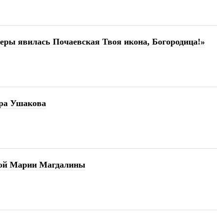
еры явилась Почаевская Твоя икона, Богородица!»
ора Ушакова
ной Марии Магдалины