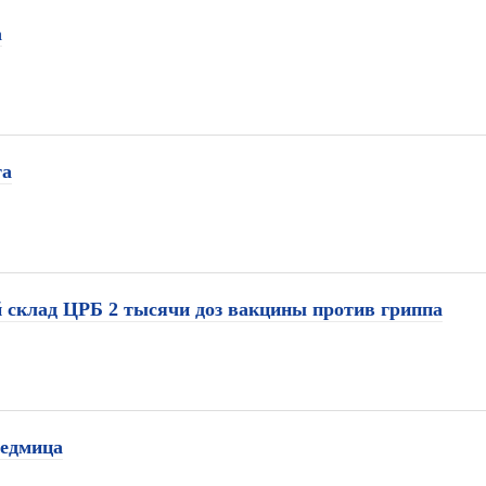
а
та
 склад ЦРБ 2 тысячи доз вакцины против гриппа
седмица