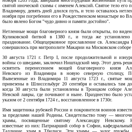
ноября 1263 года, завершив многотрудный жизненный путь п
святой иноческой схимы с именем Алексий. Святое тело его п
Владимиру, девять дней длился путь, и тело оставалось нетл
ноября при погребении его в Рождественском монастыре во Вл
было явлено Богом "чудо дивно и памяти достойно".
Нетленные мощи благоверного князя были открыты, по виден
Куликовской битвой в 1380 г., и тогда же установлено
празднование. Общецерковное прославление св. Александра 
совершилось при митрополите Макарии на Московском соборе 
30 августа 1721 г. Петр I, после продолжительной и изнур
войны со шведами, заключил Ништадский мир. Этот день реш
освятить перенесением мощей благоверного князя Але
Невского из Владимира в новую северную столицу, Пет
Вывезенные из Владимира 11 августа 1723 г., святые м
привезены в Шлиссельбург 20 сентября и оставались там до 
когда 30 августа были установлены в Троицком соборе Але
Невской лавры, где почивают и ныне. Празднество было уст
указом от 2 сентября 1724 г., восстановленное в 1730г.
Имя защитника рубежей России и покровителя воинов известн
за пределами нашей Родины. Свидетельство тому — многоч
храмы, посвященные святому Александру Невскому. Н
известные из них: Патриарший собор в Софии, кафедральный
Таллинне, храм в Тбилиси. Эти храмы — залог дружбы 