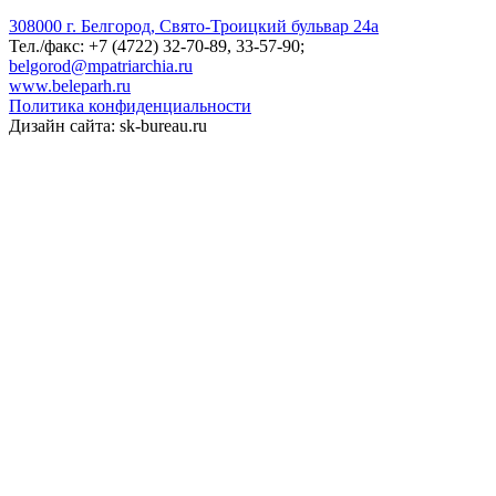
308000 г. Белгород, Свято-Троицкий бульвар 24а
Тел./факс: +7 (4722) 32-70-89, 33-57-90;
belgorod@mpatriarchia.ru
www.beleparh.ru
Политика конфиденциальности
Дизайн сайта: sk-bureau.ru