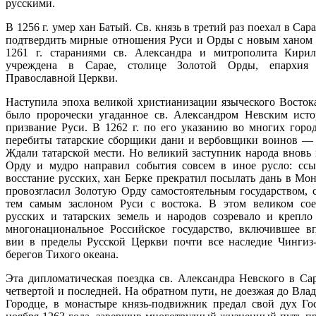
русскими.
В 1256 г. умер хан Батый. Св. князь в третий раз поехал в Сар
подтвердить мирные отношения Руси и Орды с новым ханом 
1261 г. стараниями св. Александра и митрополита Кири
учреждена в Сарае, столице Золотой Орды, епархия 
Православной Церкви.
Наступила эпоха великой христианизации языческого Востока
было пророчески угаданное св. Александром Невским исто
призвание Руси. В 1262 г. по его указанию во многих горо
перебиты татарские сборщики дани и вербовщики воинов — 
Ждали татарской мести. Но великий заступник народа вновь 
Орду и мудро направил события совсем в иное русло: ссы
восстание русских, хан Берке прекратил посылать дань в Мо
провозгласил Золотую Орду самостоятельным государством, с
тем самым заслоном Руси с востока. В этом великом со
русских и татарских земель и народов созревало и крепло
многонациональное Российское государство, включившее вп
вии в пределы Русской Церкви почти все наследие Чингиз
берегов Тихого океана.
Эта дипломатическая поездка св. Александра Невского в Са
четвертой и последней. На обратном пути, не доезжая до Вла
Городце, в монастыре князь-подвижник предал свой дух Го