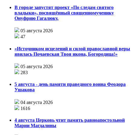
В городе запустят проект «По следам святого
владыки», посвящённый священномученику
Онуфрию Гагалюку.
05 августа 2026
47
«Источником исцелений и силой православной веры
явилась Почаевская Твоя икона, Богородица!»
05 августа 2026
283
5 августа - день памяти праведного воина Феодора
Ушакова
04 августа 2026
1616
4 августа Церковь чтит память равноапостольной
Марии Магдалины