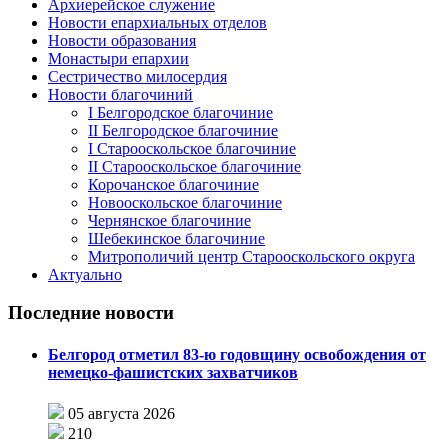
Архиерейское служение
Новости епархиальных отделов
Новости образования
Монастыри епархии
Сестричество милосердия
Новости благочиний
I Белгородское благочиние
II Белгородское благочиние
I Старооскольское благочиние
II Старооскольское благочиние
Корочанское благочиние
Новооскольское благочиние
Чернянское благочиние
Шебекинское благочиние
Митрополичий центр Старооскольского округа
Актуально
Последние новости
Белгород отметил 83-ю годовщину освобождения от
немецко-фашистских захватчиков
05 августа 2026
210