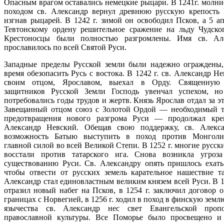
Опасным врагом оставались немецкие рыцари. В 1241г. молн
походом св. Александр вернул древнюю русскую крепость 
изгнав рыцарей. В 1242 г. зимой он освободил Псков, а 5 ап
Тевтонскому ордену решительное сражение на льду Чудског
Крестоносцы были полностью разгромлены. Имя св. Але
прославилось по всей Святой Руси.
Западные пределы Русской земли были надежно ограждены,
время обезопасить Русь с востока. В 1242 г. св. Александр Н
своим отцом, Ярославом, выехал в Орду. Священную
защитников Русской Земли Господь увенчал успехом, н
потребовались годы трудов и жертв. Князь Ярослав отдал за э
Завещанный отцом союз с Золотой Ордой — необходимый т
предотвращения нового разгрома Руси — продолжал кре
Александр Невский. Обещав свою поддержку, св. Алекс
возможность Батыю выступить в поход против Монголии
главной силой во всей Великой Степи. В 1252 г. многие русск
восстали против татарского ига. Снова возникла угроз
существованию Руси. Св. Александру опять пришлось ехать
чтобы отвести от русских земель карательное нашествие та
Александр стал единовластным великим князем всей Руси. В 1
отразил новый набег на Псков, в 1254 г. заключил договор 
границах с Норвегией, в 1256 г. ходил в поход в финскую земл
язычества св. Александр нес свет Евангельской проп
православной культуры. Все Поморье было просвещено и