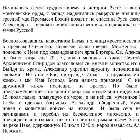
Начиналось самое трудное время в истории Руси: с вос
монгольские орды, с запада надвигались рыцарские полчища
грозный час Промысел Божий воздвиг на спасение Руси свято
Александра — великого воина-молитвенника, подвижника и с
земли Русской.
Воспользовавшись нашествием Батыя, полчища крестоносцев в
в пределы Отечества. Первыми были шведы. Множество 
подошло к Неве под командованием ярла Биргера. Св. Алекса
не было тогда еще 20 лет, долго молился в храме Свято
Архиепископ Спиридон благословил св. князя и воинство его 
Выйдя из храма, Александр укрепил дружину исполненн
словами: "Не в силе Бог, а в правде. Иные — с оружием, и
конях, а мы Имя Господа Бога нашего призовем!" С не
дружиной князь поспешил на врагов. Но было 
предзнаменование: стоявший в морском дозоре воин видел на 
15 июля ладью, плывущую по морю, и на ней св. мучеников 
Глеба, в одеждах багряных. Александр, ободренный, муж
повел с молитвой войско на шведов. "И была сеча ве
латинянами, и перебил их бесчисленное множество, и
предводителю возложил печать на лицо острым копьем». За эт
на реке Неве, одержанную 15 июля 1240 г., народ назвал св. А
Невским.