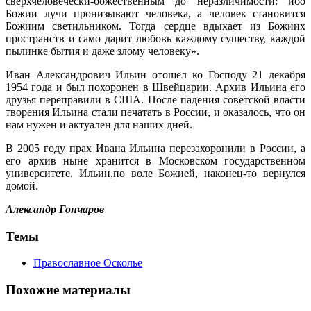
сверхчеловечески-божественным до неразличимости: ибо
Божии лучи пронизывают человека, а человек становится
Божиим светильником. Тогда сердце вдыхает из Божиих
пространств и само дарит любовь каждому существу, каждой
пылинке бытия и даже злому человеку».
Иван Александрович Ильин отошел ко Господу 21 декабря
1954 года и был похоронен в Швейцарии. Архив Ильина его
друзья переправили в США. После падения советской власти
творения Ильина стали печатать в России, и оказалось, что он
нам нужен и актуален для наших дней.
В 2005 году прах Ивана Ильина перезахоронили в России, а
его архив ныне хранится в Московском государственном
университете. Ильин,по воле Божией, наконец-то вернулся
домой.
Александр Гончаров
Темы
Православное Осколье
Похожие материалы