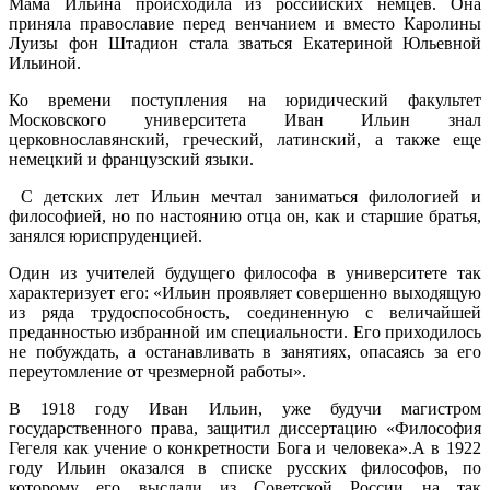
Мама Ильина происходила из российских немцев. Она
приняла православие перед венчанием и вместо Каролины
Луизы фон Штадион стала зваться Екатериной Юльевной
Ильиной.
Ко времени поступления на юридический факультет
Московского университета Иван Ильин знал
церковнославянский, греческий, латинский, а также еще
немецкий и французский языки.
С детских лет Ильин мечтал заниматься филологией и
философией, но по настоянию отца он, как и старшие братья,
занялся юриспруденцией.
Один из учителей будущего философа в университете так
характеризует его: «Ильин проявляет совершенно выходящую
из ряда трудоспособность, соединенную с величайшей
преданностью избранной им специальности. Его приходилось
не побуждать, а останавливать в занятиях, опасаясь за его
переутомление от чрезмерной работы».
В 1918 году Иван Ильин, уже будучи магистром
государственного права, защитил диссертацию «Философия
Гегеля как учение о конкретности Бога и человека».А в 1922
году Ильин оказался в списке русских философов, по
которому его выслали из Советской России на так