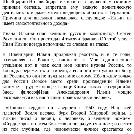
Швейцарию.Но швейцарские власти с душевным скрипом
приняли беглеца, запретили ему всякую политическую
деятельность и даже хотели выдворить обратно в Германию.
Причина для высылки называлась следующая: «Ильин не
имеет самостоятельного дохода».
Ивана Ильина спас великий русский композитор Сергей
Рахманинов. Он просто дал 4 тысячи франков.Об этой услуге
Иван Ильин всегда вспоминал со слезами на глазах.
В Швейцарии Ильин продолжал работать, и в те годы,
размышляя о Родине, написал: «…Мое единственное
утешение вот в чем: если мои книги нужны России, то
Господь сбережет их от гибели, а если они не нужны ни Богу,
ни России, то они не нужны и мне самому. Ибо я живу только
для России».Особое место среди произведений Ильина
занимает труд «Поющее сердце.Книга тихих созерцаний».
Здесь философИван Александрович Ильин мощно
раскрывается как настоящий православный человек.
«Поющее сердце» он завершил в 1943 году. Над всей
планетой Земля неслась буря Второй Мировой войны, а
Ильин писал о любви, о человеке, о величии Божием:
«Сердце зрит во всем Божественное, радуется и поет; и светит
из той глубины, где человечески личное срастается со