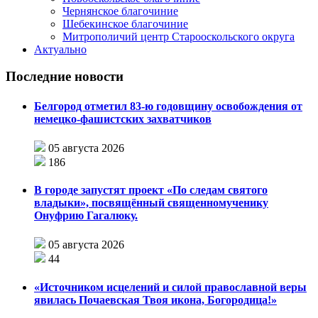
Чернянское благочиние
Шебекинское благочиние
Митрополичий центр Старооскольского округа
Актуально
Последние новости
Белгород отметил 83-ю годовщину освобождения от
немецко-фашистских захватчиков
05 августа 2026
186
В городе запустят проект «По следам святого
владыки», посвящённый священномученику
Онуфрию Гагалюку.
05 августа 2026
44
«Источником исцелений и силой православной веры
явилась Почаевская Твоя икона, Богородица!»