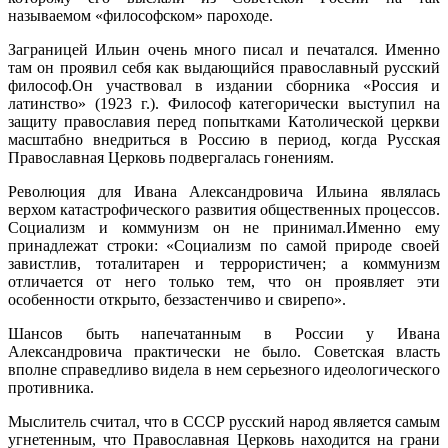
называемом «философском» пароходе.
Заграницей Ильин очень много писал и печатался. Именно
там он проявил себя как выдающийся православный русский
философ.Он участвовал в издании сборника «Россия и
латинство» (1923 г.). Философ категорически выступил на
защиту православия перед попытками Католической церкви
масштабно внедриться в Россию в период, когда Русская
Православная Церковь подвергалась гонениям.
Революция для Ивана Александровича Ильина являлась
верхом катастрофического развития общественных процессов.
Социализм и коммунизм он не принимал.Именно ему
принадлежат строки: «Социализм по самой природе своей
завистлив, тоталитарен и террористичен; а коммунизм
отличается от него только тем, что он проявляет эти
особенности открыто, беззастенчиво и свирепо».
Шансов быть напечатанным в России у Ивана
Александровича практически не было. Советская власть
вполне справедливо видела в нем серьезного идеологического
противника.
Мыслитель считал, что в СССР русский народ является самым
угнетенным, что Православная Церковь находится на грани