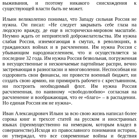
выживания, и поэтому никакого снисхождения к
существующей власти быть не может.
Ильин великолепно понимал, что Западу сильная Россия не
нужна. Он писал: «Не следует закрывать себе глаза на
людскую вражду, де еще в исторически-мировом масштабе.
Неумно ждать от неприятелей доброжелательства. Им нужна
слабая Россия, изнемогающая в смутах, в революциях, в
гражданских войнах и в расчленении. Им нужна Россия с
убывающим народонаселением, что и осуществляется за
последние 32 года. Им нужна Россия безвольная, погруженная
в несущественные и нескончаемые партийные распри, вечно
застревающая в разногласии и многоволении. Неспособная ни
оздоровить свои финансы, ни провести военный бюджет, ни
создать свою армию, ни примирить рабочего с крестьянином,
ни построить необходимый флот. Им нужна Россия
расчлененная, по наивному «свободолюбию» согласная на
расчленение и воображающая, что ее «благо» – в распадении.
Но единая Россия им не нужна».
Иван Александрович Ильин за всю свою жизнь написал более
сорока книг и трехсот статей на русском и иностранных
языках (преимущественно на немецком, которым владел в
совершенстве).Исходя из православного понимания истории,
он утверждал, что все современные войны и бедствия