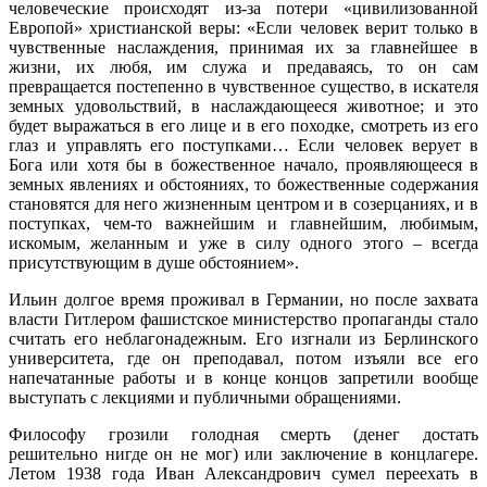
человеческие происходят из-за потери «цивилизованной
Европой» христианской веры: «Если человек верит только в
чувственные наслаждения, принимая их за главнейшее в
жизни, их любя, им служа и предаваясь, то он сам
превращается постепенно в чувственное существо, в искателя
земных удовольствий, в наслаждающееся животное; и это
будет выражаться в его лице и в его походке, смотреть из его
глаз и управлять его поступками… Если человек верует в
Бога или хотя бы в божественное начало, проявляющееся в
земных явлениях и обстояниях, то божественные содержания
становятся для него жизненным центром и в созерцаниях, и в
поступках, чем-то важнейшим и главнейшим, любимым,
искомым, желанным и уже в силу одного этого – всегда
присутствующим в душе обстоянием».
Ильин долгое время проживал в Германии, но после захвата
власти Гитлером фашистское министерство пропаганды стало
считать его неблагонадежным. Его изгнали из Берлинского
университета, где он преподавал, потом изъяли все его
напечатанные работы и в конце концов запретили вообще
выступать с лекциями и публичными обращениями.
Философу грозили голодная смерть (денег достать
решительно нигде он не мог) или заключение в концлагере.
Летом 1938 года Иван Александрович сумел переехать в