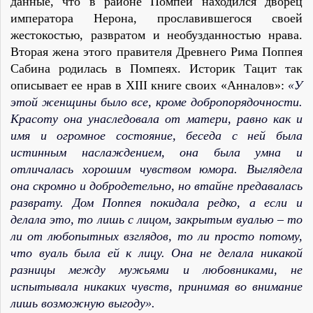
данные, что в районе Помпей находился дворец
императора Нерона, прославившегося своей
жестокостью, развратом и необузданностью нрава.
Вторая жена этого правителя Древнего Рима Поппея
Сабина родилась в Помпеях. Историк Тацит так
описывает ее нрав в XIII книге своих «Анналов»:
«У
этой женщины было все, кроме добропорядочности.
Красоту она унаследовала от матери, равно как и
имя и огромное состояние, беседа с ней была
истинным наслаждением, она была умна и
отличалась хорошим чувством юмора. Выглядела
она скромно и добродетельно, но втайне предавалась
разврату. Дом Поппея покидала редко, а если и
делала это, то лишь с лицом, закрытым вуалью – то
ли от любопытных взглядов, то ли просто потому,
что вуаль была ей к лицу. Она не делала никакой
разницы между мужьями и любовниками, не
испытывала никаких чувств, принимая во внимание
лишь возможную выгоду».