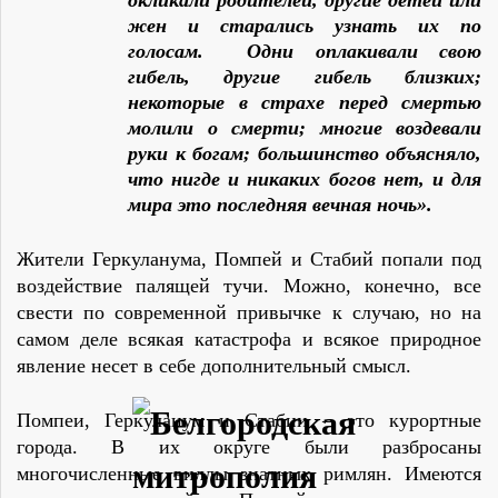
окликали родителей, другие детей или
жен и старались узнать их по
голосам. Одни оплакивали свою
гибель, другие гибель близких;
некоторые в страхе перед смертью
молили о смерти; многие воздевали
руки к богам; большинство объясняло,
что нигде и никаких богов нет, и для
мира это последняя вечная ночь».
Жители Геркуланума, Помпей и Стабий попали под
воздействие палящей тучи. Можно, конечно, все
свести по современной привычке к случаю, но на
самом деле всякая катастрофа и всякое природное
явление несет в себе дополнительный смысл.
Помпеи, Геркуланум и Стабии – это курортные
города. В их округе были разбросаны
многочисленные виллы знатных римлян. Имеются