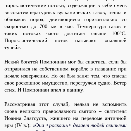
пирокластические потоки, содержащие в себе смесь
высокотемпературных вулканических газов, пепла и
обломков пород, двигающиеся горизонтально со
скоростью до 700 км в час. Температура газов в
таких потоках часто достигает свыше 100°С.
Пирокластический поток называют «палящей
тучей».
Некий богатей Помпониан мог бы спастись, если бы
отправился на собственном корабле в плавание при
начале извержения. Но он был занят тем, что спасал
свое роскошное имущество, перегружая судно. Ветер
стих. И Помпониан впал в панику.
Рассматривая этот случай, нельзя не вспомнить
слова великого православного святого – святителя
Иоанна Златоуста, жившего на переломе античной
эры (IV в.):
«Она <роскошь> делает людей свиньями