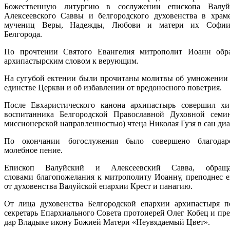
Божественную литургию в сослужении епископа Валуй
Алексеевского Саввы и белгородского духовенства в храм
мучениц Веры, Надежды, Любови и матери их Софии
Белгорода.
По прочтении Святого Евангелия митрополит Иоанн обр
архипастырским словом к верующим.
На сугубой ектении были прочитаны молитвы об умножении
единстве Церкви и об избавлении от вредоносного поветрия.
После Евхаристического канона архипастырь совершил х
воспитанника Белгородской Православной Духовной семи
миссионерской направленностью) чтеца Николая Гузя в сан диа
По окончании богослужения было совершено благодарс
молебное пение.
Епископ Валуйский и Алексеевский Савва, обращ
словами благопожелания к митрополиту Иоанну, преподнес е
от духовенства Валуйской епархии Крест и панагию.
От лица духовенства Белгородской епархии архипастыря п
секретарь Епархиального Совета протоиерей Олег Кобец и пре
дар Владыке икону Божией Матери
«
Неувядаемый Цвет
».