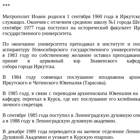
***
Митрополит Иоанн родился
1 сентября
1960 года
в
Иркутск
служащих. Окончив с отличием среднюю школу №1 города
Шел
сентябре
1977 года
поступил на исторический факультет
Ир
государственного университета.
По окончании университета преподавал в институте и по
аспирантуру
Новосибирского государственного университета
в
1983 году
по собственному желанию оставил преподаван
принят в церковный хор
Знаменского кафедр
собора
города
Иркутска.
В
1984 году
совмещал послушание
иподиакона
архи
Иркутского и Читинского
Ювеналия (Тарасова).
В
1985 году, в связи с переводом архиепископа Ювеналия на
кафедру, переехал в
Курск, где нес послушание его
келейника
личного секретаря.
В сентябре
1985 года
поступил в
Ленинградскую духовную се
а в
1988 году
в
Ленинградскую духовную академию.
В декабре
1989 года
переводится на заочное отделение Ленин
Духовной Академии и уезжает в Курскую епархию.