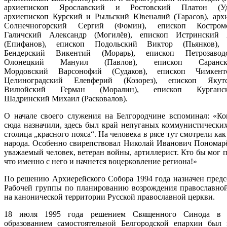
архиепископ Ярославский и Ростовский
Платон (Уд
архиепископ Курский и Рыльский
Ювеналий (Тарасов), арх
Солнечногорский
Сергий (Фомин), епископ Костро
Галичский
Александр (Могилёв), епископ Истринский
(Епифанов), епископ Подольский
Виктор (Пьянков), 
Бендерский
Викентий (Морарь), епископ Петрозаво
Олонецкий
Мануил (Павлов), епископ Саран
Мордовский
Варсонофий (Судаков), епископ Чимкен
Целиноградский
Елевферий (Козорез), епископ Яку
Вилюйский
Герман (Моралин), епископ Курган
Шадринский
Михаил (Расковалов).
О начале своего служения на Белгородчине вспоминал: «Ко
сюда назначили, здесь был край непуганых коммунистических
столица „красного пояса“. На человека в рясе тут смотрели как
народа. Особенно свирепствовал
Николай Иванович Пономарё
уважаемый человек, ветеран войны, артиллерист. Кто бы мог 
что именно с него и начнется воцерковление региона!»
По решению
Архиерейского Собора
1994 года
назначен предс
Рабочей группы по планированию возрождения православно
на канонической территории Русской православной церкви.
18 июля
1995 года
решением Священного Синода в 
образованием самостоятельной
Белгородской епархии
был 