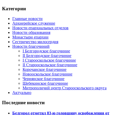
Категории
Главные новости
Архиерейское служение
Новости епархиальных отделов
Новости образования
Монастыри епархии
Сестричество милосердия
Новости благочиний
I Белгородское благочиние
II Белгородское благочиние
I Старооскольское благочиние
II Старооскольское благочиние
Корочанское благочиние
Новооскольское благочиние
Чернянское благочиние
Шебекинское благочиние
Митрополичий центр Старооскольского округа
Актуально
Последние новости
Белгород отметил 83-ю годовщину освобождения от