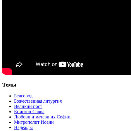
Темы
Белгород
Божественная литургия
Великий пост
Епископ Савва
Любови и матери их Софии
Митрополит Иоанн
Надежды