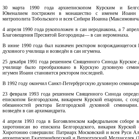
30 марта
1990 года
архиепископом Курским и Белго
Ювеналием
пострижен в монашество с именем
Иоанн
митрополита Тобольского и всея Сибири
Иоанна (Максимовича
4 апреля
1990 года
рукоположен в сан
иеродиакона, а
7 апрел
Благовещения Пресвятой Богородицы— в сан
иеромонаха.
В июне
1990 года
был назначен ректором возрождающегося
духовного училища
и возведён в сан
игумена.
25 декабря 1991 года решением Священного Синода Курское 
училище было преобразовано в Курскую духовную семин
игумен Иоанн становится ректором последней.
В
1992 году
окончил Санкт-Петербургскую духовную семинар
23 февраля
1993 года
решением
Священного Синода
опреде
епископом
Белгородским,
викарием
Курской епархии, с сох
обязанностей ректора Белгородской духовной семинарии
возведён в сан
архимандрита.
4 апреля 1993 года в
Богоявленском кафедральном соборе
хиротонисан во епископа Белгородского, викария Курской 
Хиротонию совершили: Патриарх Московский и всея Руси
Ал
архиепископ Екатеринбургский и Верхотурский
Мелхиседек (Л