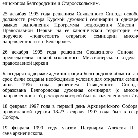
епископом Белгородским и Старооскольским.
25 декабря 1995 года решением Священного Синода освоб
должности ректора Курской духовной семинарии и одновр
рамках выполнения Программы возрождения Миссии 
Православной Церкви на её канонической территории е
поручено «подготовить открытие семинарии миссио
направленности в г. Белгороде».
26 декабря
1995 года
решением Священного Синода н
председателем новообразованного
Миссионерского отдела
православной церкви.
Благодаря поддержке администрации Белгородской области за 
срок были созданы необходимые условия для открытия семин
июля
1996 года
решением Священного Синод
образована
Белгородская духовная семинария (с мисси
направленностью), ректором которой был назначен епископ Ио
18 февраля 1997 года в первый день Архиерейского Собора
православной церкви 18-23 февраля 1997 года был в секр
Собора.
19 февраля
1999 году
указом Патриарха Алексия II 
сана
архиепископа.