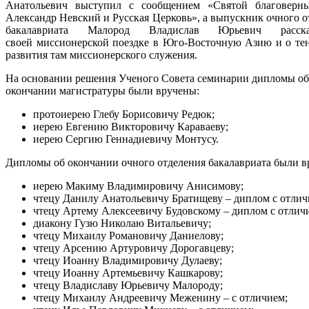
Анатольевич выступил с сообщением «Святой благоверн
Александр Невский и Русская Церковь», а выпускник очного о
бакалавриата Малород Владислав Юрьевич расск
своей миссионерской поездке в Юго-Восточную Азию и о те
развития там миссионерского служения.
На основании решения Ученого Совета семинарии дипломы об
окончании магистратуры были вручены:
протоиерею Глебу Борисовичу Редюк;
иерею Евгению Викторовичу Караваеву;
иерею Сергию Геннадиевичу Монтусу.
Дипломы об окончании очного отделения бакалавриата были 
иерею Макиму Владимировичу Анисимову;
чтецу Данилу Анатольевичу Братищеву – диплом с отлич
чтецу Артему Алексеевичу Будовскому – диплом с отлич
диакону Гузю
Никола
ю Витальевичу;
чтецу Михаилу Романовичу Даниелову;
чтецу Арсению Артуровичу Дорогавцеву;
чтецу Иоанну Владимировичу Дулаеву;
чтецу Иоанну Артемьевичу Кашкарову;
чтецу Владиславу Юрьевичу Малороду;
чтецу Михаилу Андреевичу Меженину – с отличием;