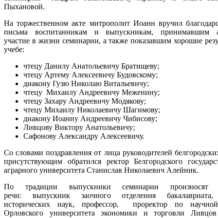
Пыхановой.
На торжественном акте митрополит Иоанн вручил благодар
письма воспитанникам и выпускникам, принимавшим а
участие в жизни семинарии, а также показавшим хорошие резу
учебе:
чтецу Данилу Анатольевичу Братищеву;
чтецу Артему Алексеевичу Будовскому;
диакону Гузю Николаю Витальевичу;
чтецу Михаилу Андреевичу Меженину;
чтецу Захару Андреевичу Модякову;
чтецу Михаилу Николаевичу Шагимову;
диакону Иоанну Андреевичу Чибисову;
Ливцову Виктору Анатольевичу;
Сафонову Александру Алексеевичу.
Со словами поздравления от лица руководителей белгородских
присутствующим обратился ректор Белгородского государс
аграрного университета Станислав Николаевич Алейник.
По традиции выпускники семинарии произносят 
речи: выпускник заочного отделения бакалавриата,
исторических наук, профессор, проректор по научной
Орловского университета экономики и торговли Ливцов