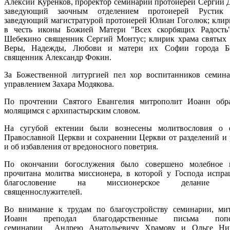
Алексий Куренков, проректор семинарии протоиерей Сергий Д
заведующий заочным отделением протоиерей Рустик 
заведующий магистратурой протоиерей Юлиан Гоголюк; клир
в честь иконы Божией Матери "Всех скорбящих Радость
Шебекино священник Сергий Монтус; клирик храма святых
Веры, Надежды, Любови и матери их Софии города Бе
священник Александр Фокин.
За Божественной литургией пел хор воспитанников семин
управлением Захара Модякова.
По прочтении Святого Евангелия митрополит Иоанн обр
молящимся с архипастырским словом.
На сугубой ектении были вознесены молитвословия о е
Православной Церкви и сохранении Церкви от разделений и 
и об избавления от вредоносного поветрия.
По окончании богослужения было совершено молебное 
прочитана молитва миссионера, в которой у Господа испра
благословение на миссионерское делание б
священнослужителей.
Во внимание к трудам по благоустройству семинарии, ми
Иоанн преподал благодарственные письма попеч
семинарии
Андрею Анатольевичу Храмову и
Ольге Ни