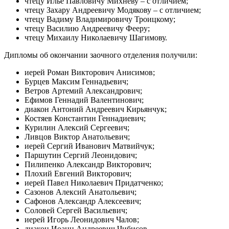
чтецу Илье Павловичу Михневу – с отличием;
чтецу Захару Андреевичу Модякову – с отличием;
чтецу Вадиму Владимировичу Троицкому;
чтецу Василию Андреевичу Фееру;
чтецу Михаилу Николаевичу Шагимову.
Дипломы об окончании заочного отделения получили:
иерей Роман Викторович Анисимов;
Бурцев Максим Геннадьевич;
Ветров Артемий Александрович;
Ефимов Геннадий Валентинович;
диакон Антоний Андреевич Кирьянчук;
Костяев Константин Геннадиевич;
Курилин Алексий Сергеевич;
Ливцов Виктор Анатольевич;
иерей Сергий Иванович Матвийчук;
Паршутин Сергий Леонидович;
Пилипенко Александр Викторович;
Плохий Евгений Викторович;
иерей Павел Николаевич Придатченко;
Сазонов Алексий Анатольевич;
Сафонов Александр Алексеевич;
Соловей Сергей Васильевич;
иерей Игорь Леонидович Чалов;
диакон Иоанн Андреевич Чибисов.