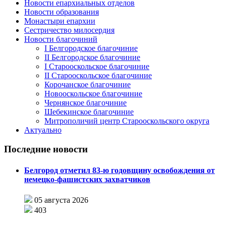
Новости епархиальных отделов
Новости образования
Монастыри епархии
Сестричество милосердия
Новости благочиний
I Белгородское благочиние
II Белгородское благочиние
I Старооскольское благочиние
II Старооскольское благочиние
Корочанское благочиние
Новооскольское благочиние
Чернянское благочиние
Шебекинское благочиние
Митрополичий центр Старооскольского округа
Актуально
Последние новости
Белгород отметил 83-ю годовщину освобождения от
немецко-фашистских захватчиков
05 августа 2026
403