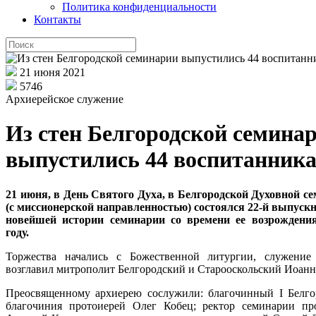
Политика конфиденциальности
Контакты
21 июня 2021
5746
Архиерейское служение
Из стен Белгородской семина
выпустились 44 воспитанник
21 июня, в День Святого Духа, в Белгородской Духовной с
(с миссионерской направленностью) состоялся 22-й выпускн
новейшей истории семинарии со времени ее возрождени
году.
Торжества начались с Божественной литургии, служение
возглавил митрополит Белгородский и Старооскольский Иоанн
Преосвященному архиерею сослужили: благочинный
I
Белго
благочиния протоиерей Олег Кобец; ректор семинарии пр