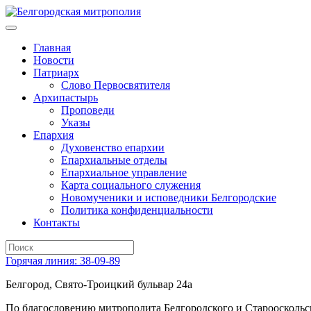
Главная
Новости
Патриарх
Слово Первосвятителя
Архипастырь
Проповеди
Указы
Епархия
Духовенство епархии
Епархиальные отделы
Епархиальное управление
Карта социального служения
Новомученики и исповедники Белгородские
Политика конфиденциальности
Контакты
Горячая линия: 38-09-89
Белгород, Свято-Троицкий бульвар 24а
По благословению митрополита Белгородского и Старооскольс