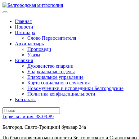
Главная
Новости
Патриарх
Слово Первосвятителя
Архипастырь
Проповеди
Указы
Епархия
Духовенство епархии
Епархиальные отделы
Епархиальное управление
Карта социального служения
Новомученики и исповедники Белгородские
Политика конфиденциальности
Контакты
Горячая линия: 38-09-89
Белгород, Свято-Троицкий бульвар 24а
По благословению митрополита Белгородского и Старооскольс