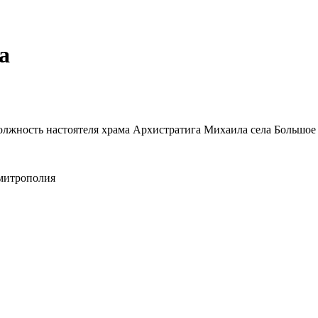
а
должность настоятеля храма Архистратига Михаила села Большо
 митрополия