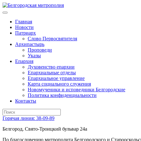
Главная
Новости
Патриарх
Слово Первосвятителя
Архипастырь
Проповеди
Указы
Епархия
Духовенство епархии
Епархиальные отделы
Епархиальное управление
Карта социального служения
Новомученики и исповедники Белгородские
Политика конфиденциальности
Контакты
Горячая линия: 38-09-89
Белгород, Свято-Троицкий бульвар 24а
По благословению митрополита Белгородского и Старооскольс