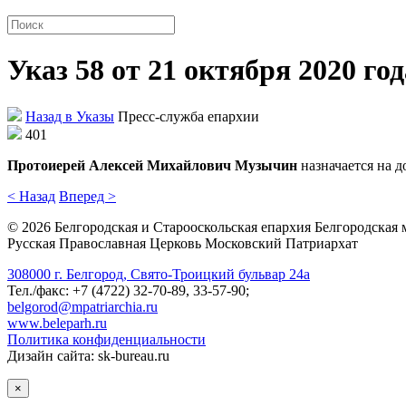
Указ 58 от 21 октября 2020 год
Назад в Указы
Пресс-служба епархии
401
Протоиерей Алексей Михайлович Музычин
назначается на 
< Назад
Вперед >
©
2026
Белгородская и Старооскольская епархия Белгородская
Русская Православная Церковь Московский Патриархат
308000 г. Белгород, Свято-Троицкий бульвар 24а
Тел./факс: +7 (4722) 32-70-89, 33-57-90;
belgorod@mpatriarchia.ru
www.beleparh.ru
Политика конфиденциальности
Дизайн сайта: sk-bureau.ru
×