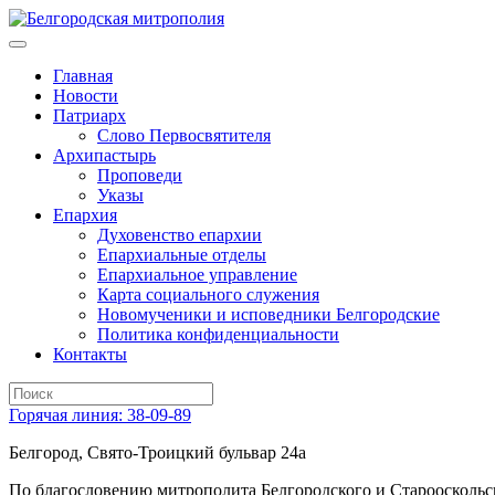
Главная
Новости
Патриарх
Слово Первосвятителя
Архипастырь
Проповеди
Указы
Епархия
Духовенство епархии
Епархиальные отделы
Епархиальное управление
Карта социального служения
Новомученики и исповедники Белгородские
Политика конфиденциальности
Контакты
Горячая линия: 38-09-89
Белгород, Свято-Троицкий бульвар 24а
По благословению митрополита Белгородского и Старооскольс