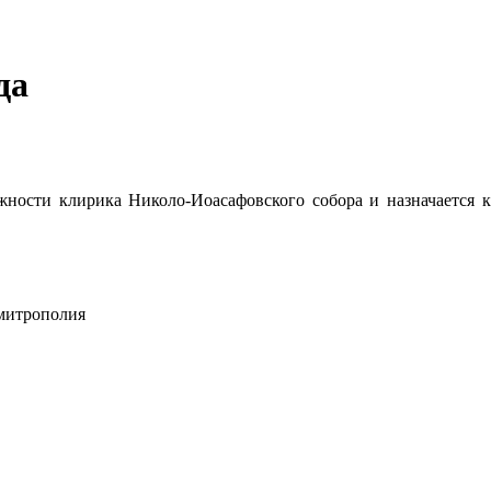
да
лжности клирика Николо-Иоасафовского собора и назначается
 митрополия