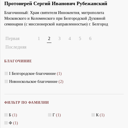
Протоиерей Сергий Иванович Рубежанский
Благочинный: Храм святителя Иннокентия, митрополита
Московского и Коломенского при Белгородской Духовной
семинарии (с миссионерской направленностью) г. Белгород
Первая
1
2
3
4
5
6
Последняя
БЛАГОЧИНИЕ
I Белгородское благочиние
(1)
Новооскольское благочиние
(2)
ФИЛЬТР ПО ФАМИЛИИ
Б
(1)
Г
(1)
К
(1)
Ф
(1)