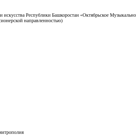
ы и искусства Республики Башкоростан «Октябрьское Музыкальн
иссионерской направленностью)
 митрополия