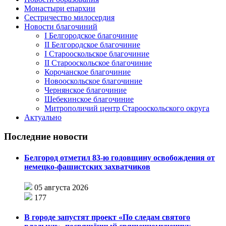
Монастыри епархии
Сестричество милосердия
Новости благочиний
I Белгородское благочиние
II Белгородское благочиние
I Старооскольское благочиние
II Старооскольское благочиние
Корочанское благочиние
Новооскольское благочиние
Чернянское благочиние
Шебекинское благочиние
Митрополичий центр Старооскольского округа
Актуально
Последние новости
Белгород отметил 83-ю годовщину освобождения от
немецко-фашистских захватчиков
05 августа 2026
177
В городе запустят проект «По следам святого