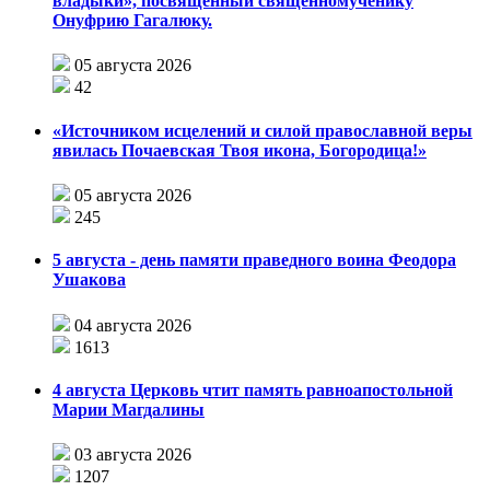
владыки», посвящённый священномученику
Онуфрию Гагалюку.
05 августа 2026
42
«Источником исцелений и силой православной веры
явилась Почаевская Твоя икона, Богородица!»
05 августа 2026
245
5 августа - день памяти праведного воина Феодора
Ушакова
04 августа 2026
1613
4 августа Церковь чтит память равноапостольной
Марии Магдалины
03 августа 2026
1207