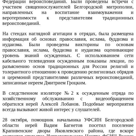
Федерации вероисповеданий. Были проведены встречи с
участием священнослужителей Белгородской митрополии,
направленных на воспитание взаимоуважения и
веротерпимости к представителям традиционных
вероисповеданий.
На стендах наглядной агитации в отрядах, была размещена
информация об основах православия, ислама, буддизма и
иудаизма. Были проведены викторины по основам
православия, ислама, буддизма и иудаизма оценивающие
уровень знаний осужденных. С использованием сети
кабельного телевидения осужденным показаны лекции, по
разъяснению основ традиционных для России религий и
толерантного отношению к проведению религиозных обрядов
и церемоний представителями различных вероисповеданий,
записанные иереем Дмитрием Гроцким.
В следственном изоляторе №2 к осужденным отряда по
хозяйственному обслуживанию с видеообращением
обратился иерей Алексей Лобанов. Подобные мероприятия
всегда вызывают живой интерес у слушателей.
28 октября, помощник начальника УФСИН Белгородской
области иерей Вадим Багнетов посетил поселение
Крапивенские дворы Яковлевского района, где вскоре