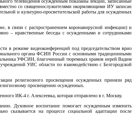
ельного телевидения осужденным показаны лекции, записанные
овместно со священнослужителями окормляющими ИУ записан
ательной и культурно-просветительской работы для осужденных
е, в связи с распространением коронавирусной инфекции) и
овно – нравственные беседы с осужденными и сотрудниками
сти в режиме видеоконференций под председательством врио
иториального органа ФСИН России с основными традиционными
ачальника УФСИН, благочинный тюремных храмов иерей Вадим
 учреждений УИС области по взаимодействию с Белгородской
изации религиозного просвещения осужденных приняли ряд
 религиозному просвещению осужденных.
ного ИК-4 г. Алексеевка, которая отправлено в г. Москву.
танию. Духовное воспитание помогает осужденным изменить
льно сказывается на процессе социальной адаптации после