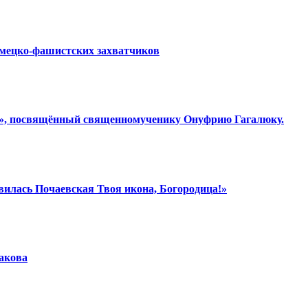
емецко-фашистских захватчиков
ки», посвящённый священномученику Онуфрию Гагалюку.
вилась Почаевская Твоя икона, Богородица!»
шакова