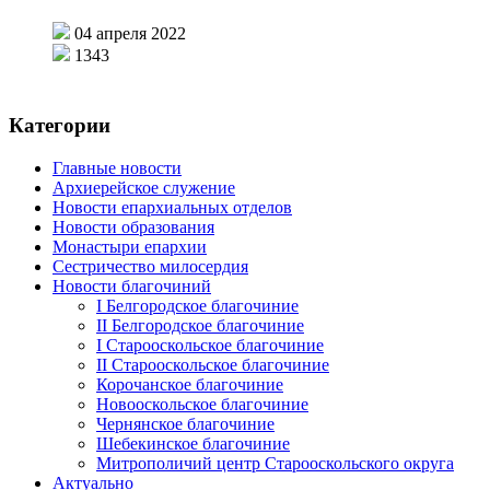
04 апреля 2022
1343
Категории
Главные новости
Архиерейское служение
Новости епархиальных отделов
Новости образования
Монастыри епархии
Сестричество милосердия
Новости благочиний
I Белгородское благочиние
II Белгородское благочиние
I Старооскольское благочиние
II Старооскольское благочиние
Корочанское благочиние
Новооскольское благочиние
Чернянское благочиние
Шебекинское благочиние
Митрополичий центр Старооскольского округа
Актуально