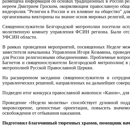
размещена информация об основах традиционных в России рел
иереем Дмитрием Гроским, окормляющим православную общи
видеоролик "Религии в России и их влияние на общество" для
организованы викторины на знание основ мировых религий, и
Священнослужители Белгородской митрополии посетили испр
молитвенную комнату управления ФСИН региона. Были отсл
УФСИН области.
В рамках проведения мероприятий, посвященных Неделе меж
заместителя начальника Управления Игоря Козьмина, провед
для России религиозными объединениями. Проблемные вопро
Багнетов и священнослужители Белгородской митрополии( в
митрополией Русской Православной Церкви.
На расширенном заседании священнослужители и сотрудни
управленческих решений, направленных на дальнейшее совер
Подведен итог конкурса православной живописи «Канон», для у
Проведение «Недели молитвы» способствует духовной подд
мировоззрение, ценностные ориентации, повысить значимо
освобождения от отбывания наказания.
Подготовил благочинный тюремных храмов, помощник на