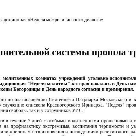
олнительной системы прошла т
 и молитвенных комнатах учреждений уголовно-исполните
традиционная "Неделя молитвы" которая началась в День па
иконы Богородицы в День народного согласия и примирения.
но по благословению Святейшего Патриарха Московского и вс
 служению епископа Красногорского Иринарха. "Неделя" пров
ния свободы, так и у сотрудников УИС.
тв в течение 7 дней с особыми молитвенными прошениями и 
 на профилактику экстремизма, воспитания терпимости и ув
или причинам возникновения и последствиям религиозного экс