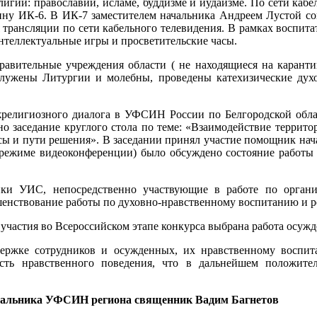
игий: православии, исламе, буддизме и иудаизме. По сети каб
ну ИК-6. В ИК-7 заместителем начальника Андреем Лустой с
 трансляции по сети кабельного телевидения. В рамках воспит
нтеллектуальные игры и просветительские часы.
авительные учреждения области ( не находящиеся на карантин
ужены Литургии и молебны, проведены катехизические дух
религиозного диалога в УФСИН России по Белгородской обла
ено заседание круглого стола по теме: «Взаимодействие терр
сы и пути решения». В заседании принял участие помощник н
 режиме видеоконференции) было обсуждено состояние работы
ки УИС, непосредственно участвующие в работе по орган
шенствование работы по духовно-нравственному воспитанию и
частия во Всероссийском этапе конкурса выбрана работа осужден
ержке сотрудников и осужденных, их нравственному воспи
сть нравственного поведения, что в дальнейшем положите
чальника УФСИН региона
священник Вадим Багнетов