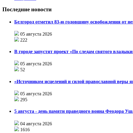
Последние новости
Белгород отметил 83-ю годовщину освобождения от н
05 августа 2026
222
В городе запустят проект «По следам святого влады
05 августа 2026
52
«Источником исцелений и силой православной веры я
05 августа 2026
295
5 августа - день памяти праведного воина Феодора У
04 августа 2026
1616