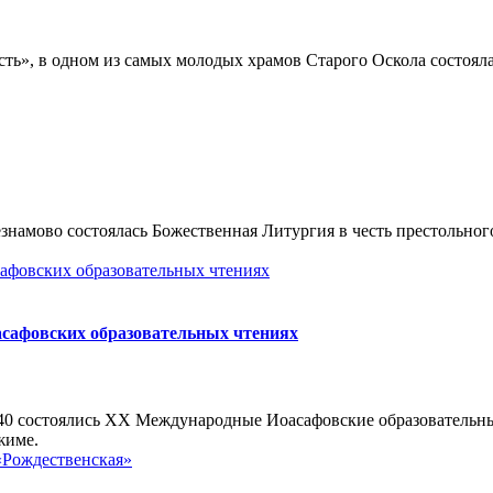
ть», в одном из самых молодых храмов Старого Оскола состояла
езнамово состоялась Божественная Литургия в честь престольног
сафовских образовательных чтениях
 № 40 состоялись XX Международные Иоасафовские образователь
жиме.