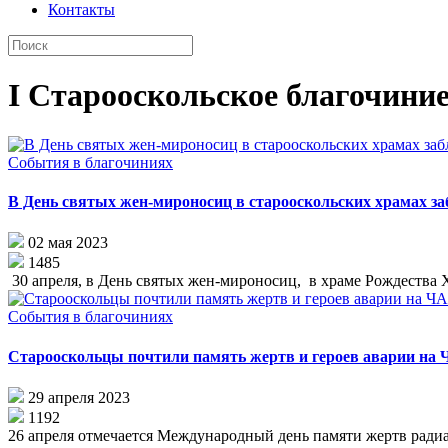
Контакты
I Старооскольское благочини
События в благочиниях
В День святых жен-мироносиц в старооскольских храмах за
02 мая 2023
1485
30 апреля, в День святых жен-мироносиц, в храме Рождества
События в благочиниях
Старооскольцы почтили память жертв и героев аварии на
29 апреля 2023
1192
26 апреля отмечается Международный день памяти жертв радиа