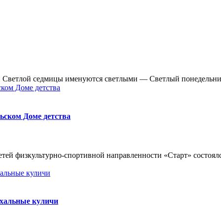
 Дни Светлой седмицы именуются светлыми — Светлый понедель
ьском Доме детства
детей физкультурно-спортивной направленности «Старт» состоя
схальные куличи