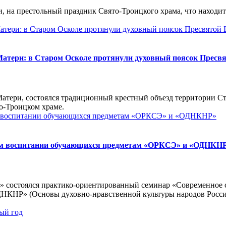
, на престольный праздник Свято-Троицкого храма, что находит
Матери: в Старом Осколе протянули духовный поясок Пресв
Матери, состоялся традиционный крестный объезд территории Ст
о-Троицком храме.
ом воспитании обучающихся предметам «ОРКСЭ» и «ОДНКН
я» состоялся практико-ориентированный семинар «Современное 
ОДНКНР» (Основы духовно-нравственной культуры народов Росс