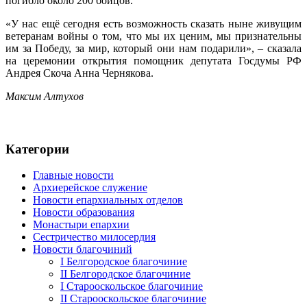
погибло около 200 бойцов.
«У нас ещё сегодня есть возможность сказать ныне живущим
ветеранам войны о том, что мы их ценим, мы признательны
им за Победу, за мир, который они нам подарили», – сказала
на церемонии открытия помощник депутата Госдумы РФ
Андрея Скоча Анна Чернякова.
Максим Алтухов
Категории
Главные новости
Архиерейское служение
Новости епархиальных отделов
Новости образования
Монастыри епархии
Сестричество милосердия
Новости благочиний
I Белгородское благочиние
II Белгородское благочиние
I Старооскольское благочиние
II Старооскольское благочиние