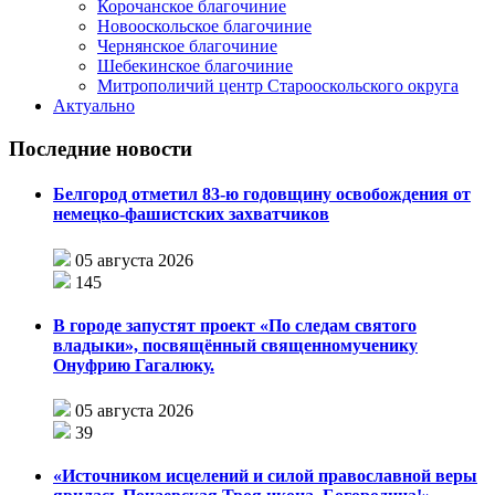
Корочанское благочиние
Новооскольское благочиние
Чернянское благочиние
Шебекинское благочиние
Митрополичий центр Старооскольского округа
Актуально
Последние новости
Белгород отметил 83-ю годовщину освобождения от
немецко-фашистских захватчиков
05 августа 2026
145
В городе запустят проект «По следам святого
владыки», посвящённый священномученику
Онуфрию Гагалюку.
05 августа 2026
39
«Источником исцелений и силой православной веры