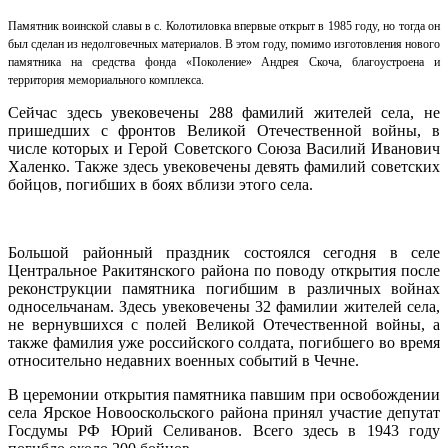
Памятник воинской славы в с. Колотиловка впервые открыт в 1985 году, но тогда он
был сделан из недолговечных материалов. В этом году, помимо изготовления нового
памятника на средства фонда «Поколение» Андрея Скоча, благоустроена и
территория мемориального комплекса.
Сейчас здесь увековечены 288 фамилий жителей села, не
пришедших с фронтов Великой Отечественной войны, в
числе которых и Герой Советского Союза Василий Иванович
Халенко. Также здесь увековечены девять фамилий советских
бойцов, погибших в боях вблизи этого села.
Большой районный праздник состоялся сегодня в селе
Центральное Ракитянского района по поводу открытия после
реконструкции памятника погибшим в различных войнах
односельчанам. Здесь увековечены 32 фамилии жителей села,
не вернувшихся с полей Великой Отечественной войны, а
также фамилия уже российского солдата, погибшего во время
относительно недавних военных событий в Чечне.
В церемонии открытия памятника павшим при освобождении
села Ярское Новооскольского района принял участие депутат
Госдумы РФ Юрий Селиванов. Всего здесь в 1943 году