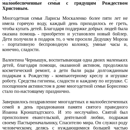
малообеспеченные семьи с грядущим Рождеством
Христовым.
Многодетная семья Ларисы Москаленко более пяти лет не
имела горячую воду, каждый день приходилось ее греть,
чтобы купать детей. Благодаря поддержке добрых людей была
оказана помощь - приобретен и установлен новый бойлер.
Дети получили в подарок то, о чем просили Дедушку Мороза
- портативную беспроводную колонку, умные часы и,
конечно, сладости.
Валентина Чернышук, воспитывающая одна двоих маленьких
детей, благодаря помощи, оказанной активом, продолжила
косметический ремонт, а дети были рады долгожданным
подаркам к Рождеству - компьютерному креслу и игрушке
роботу. Средства гигиены, сладости и каждому по игрушке. С
посещением активистом в доме многодетной семьи Борисенко
стало по-настоящему празднично.
Завершилось поздравление многодетных и малообеспеченных
семей в день празднования памяти святого праведного
Иоанна Кронштадтского. И это неслучайно. Святой был
преисполнен евангельской, деятельной любви, подражая
своему Пастыреначальнику, Спасителю мира. Он служил роду
человеческому, делясь с нуждающимися большей частью