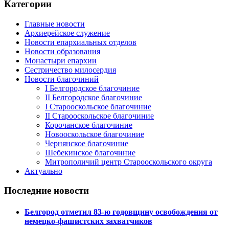
Категории
Главные новости
Архиерейское служение
Новости епархиальных отделов
Новости образования
Монастыри епархии
Сестричество милосердия
Новости благочиний
I Белгородское благочиние
II Белгородское благочиние
I Старооскольское благочиние
II Старооскольское благочиние
Корочанское благочиние
Новооскольское благочиние
Чернянское благочиние
Шебекинское благочиние
Митрополичий центр Старооскольского округа
Актуально
Последние новости
Белгород отметил 83-ю годовщину освобождения от
немецко-фашистских захватчиков