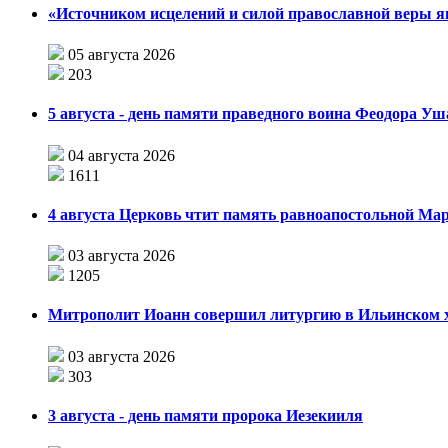
«Источником исцелений и силой православной веры я
05 августа 2026
203
5 августа - день памяти праведного воина Феодора У
04 августа 2026
1611
4 августа Церковь чтит память равноапостольной М
03 августа 2026
1205
Митрополит Иоанн совершил литургию в Ильинском хр
03 августа 2026
303
3 августа - день памяти пророка Иезекииля