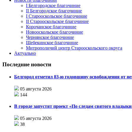
Новости благочиний
I Белгородское благочиние
II Белгородское благочиние
I Старооскольское благочиние
II Старооскольское благочиние
Корочанское благочиние
Новооскольское благочиние
Чернянское благочиние
Шебекинское благочиние
Митрополичий центр Старооскольского округа
Актуально
Последние новости
Белгород отметил 83-ю годовщину освобождения от н
05 августа 2026
144
В городе запустят проект «По следам святого влады
05 августа 2026
38