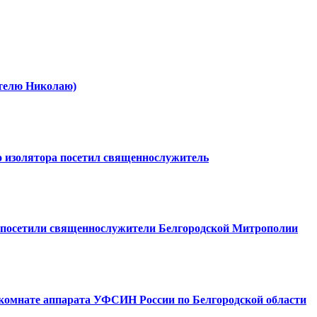
ителю Николаю)
о изолятора посетил священнослужитель
 посетили священнослужители Белгородской Митрополии
 комнате аппарата УФСИН России по Белгородской области