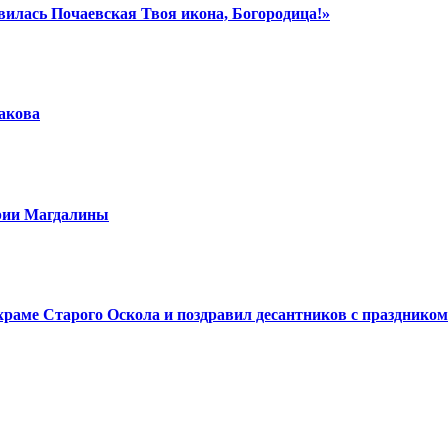
вилась Почаевская Твоя икона, Богородица!»
шакова
арии Магдалины
аме Старого Оскола и поздравил десантников с праздником