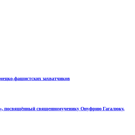
емецко-фашистских захватчиков
ки», посвящённый священномученику Онуфрию Гагалюку.