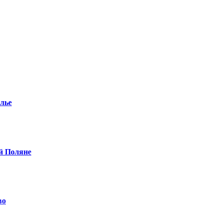
олье
й Поляне
во