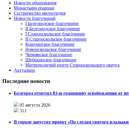
Новости образования
Монастыри епархии
Сестричество милосердия
Новости благочиний
I Белгородское благочиние
II Белгородское благочиние
I Старооскольское благочиние
II Старооскольское благочиние
Корочанское благочиние
Новооскольское благочиние
Чернянское благочиние
Шебекинское благочиние
Митрополичий центр Старооскольского округа
Актуально
Последние новости
Белгород отметил 83-ю годовщину освобождения от н
05 августа 2026
311
В городе запустят проект «По следам святого влады