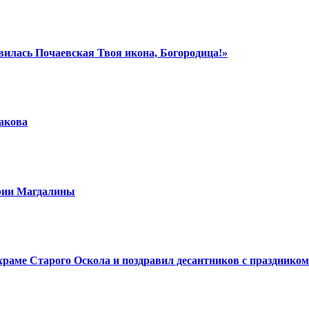
вилась Почаевская Твоя икона, Богородица!»
шакова
арии Магдалины
аме Старого Оскола и поздравил десантников с праздником