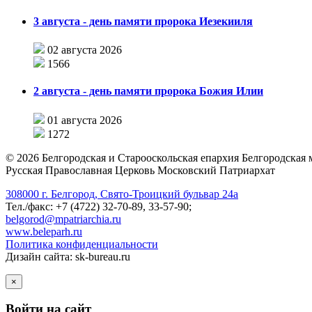
3 августа - день памяти пророка Иезекииля
02 августа 2026
1566
2 августа - день памяти пророка Божия Илии
01 августа 2026
1272
©
2026
Белгородская и Старооскольская епархия Белгородская
Русская Православная Церковь Московский Патриархат
308000 г. Белгород, Свято-Троицкий бульвар 24а
Тел./факс: +7 (4722) 32-70-89, 33-57-90;
belgorod@mpatriarchia.ru
www.beleparh.ru
Политика конфиденциальности
Дизайн сайта: sk-bureau.ru
×
Войти на сайт