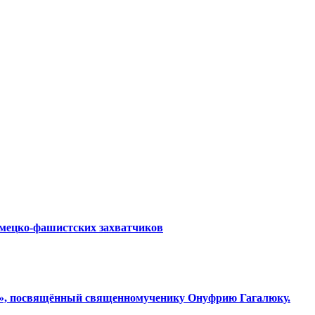
емецко-фашистских захватчиков
ки», посвящённый священномученику Онуфрию Гагалюку.