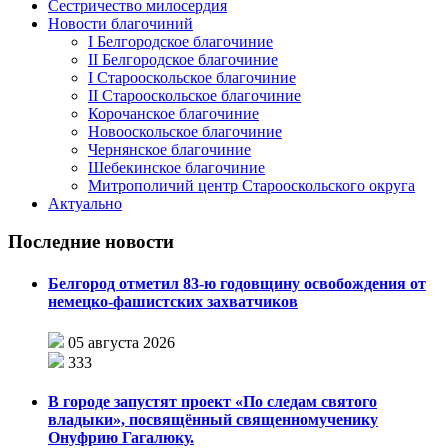
Сестричество милосердия
Новости благочиний
I Белгородское благочиние
II Белгородское благочиние
I Старооскольское благочиние
II Старооскольское благочиние
Корочанское благочиние
Новооскольское благочиние
Чернянское благочиние
Шебекинское благочиние
Митрополичий центр Старооскольского округа
Актуально
Последние новости
Белгород отметил 83-ю годовщину освобождения от
немецко-фашистских захватчиков
05 августа 2026
333
В городе запустят проект «По следам святого
владыки», посвящённый священномученику
Онуфрию Гагалюку.