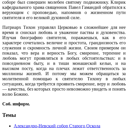
соборе был совершен молебен святому подвижнику. Клирик
кафедрального храма священник Павел Гамандий обратился к
верующим с проповедью, напомнив о жизненном пути
святителя и его великой духовной силе.
Патриарх Тихон управлял Церковью в сложнейшее для нее
время и снискал любовь и уважение паствы и духовенства.
Изучая биографию святителя, поражаешься, как в его
характере сочетались величие и простота, грандиозность его
служения и скромность личной жизни. Своим примером он
показал, что вера и верность Богу, смирение, терпение и
любовь могут проявляться в любых обстоятельствах: и в
повседневном быту, и в тиши монашеской кельи, и на
высоком посту, когда на плечах лежит ответственность за
миллионы жизней. И потому мы можем обращаться за
молитвенной помощью к святителю Тихону в любых
ситуациях, когда требуется проявить смирение, веру и любовь
— качества, без которых просто невозможно увидеть и понять
волю Божию.
Соб. информ.
Темы
Александро-Невский собор Старого Оскола