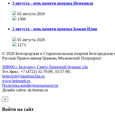
3 августа - день памяти пророка Иезекииля
02 августа 2026
1566
2 августа - день памяти пророка Божия Илии
01 августа 2026
1273
©
2026
Белгородская и Старооскольская епархия Белгородская
Русская Православная Церковь Московский Патриархат
308000 г. Белгород, Свято-Троицкий бульвар 24а
Тел./факс: +7 (4722) 32-70-89, 33-57-90;
belgorod@mpatriarchia.ru
www.beleparh.ru
Политика конфиденциальности
Дизайн сайта: sk-bureau.ru
×
Войти на сайт