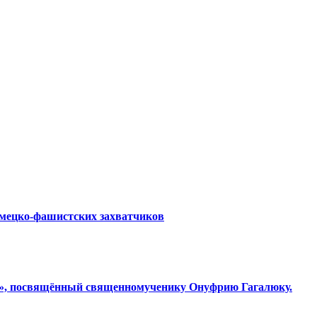
емецко-фашистских захватчиков
ки», посвящённый священномученику Онуфрию Гагалюку.