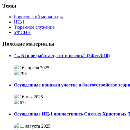
Темы
Борисовский монастырь
ИЦ-1
Тюремное служение
УФСИН
Похожие материалы
"... Кто не работает, тот и не ешь" (2Фес.3:10)
16 апреля 2025
793
Осужденные приняли участие в благоустройстве терр
16 мая 2025
672
Осужденные ИЦ-1 причастились Святых Христовых 
11 августа 2025