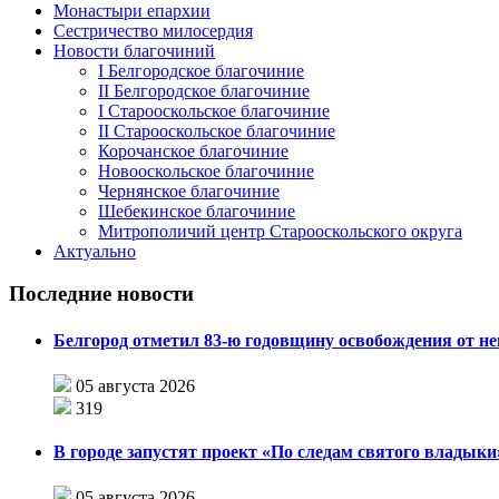
Монастыри епархии
Сестричество милосердия
Новости благочиний
I Белгородское благочиние
II Белгородское благочиние
I Старооскольское благочиние
II Старооскольское благочиние
Корочанское благочиние
Новооскольское благочиние
Чернянское благочиние
Шебекинское благочиние
Митрополичий центр Старооскольского округа
Актуально
Последние новости
Белгород отметил 83-ю годовщину освобождения от н
05 августа 2026
319
В городе запустят проект «По следам святого влады
05 августа 2026