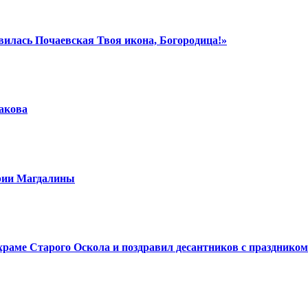
вилась Почаевская Твоя икона, Богородица!»
шакова
арии Магдалины
аме Старого Оскола и поздравил десантников с праздником