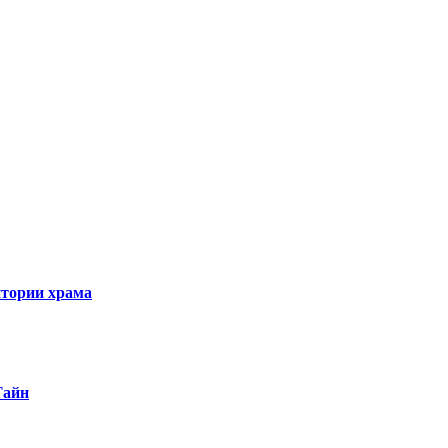
итории храма
Тайн