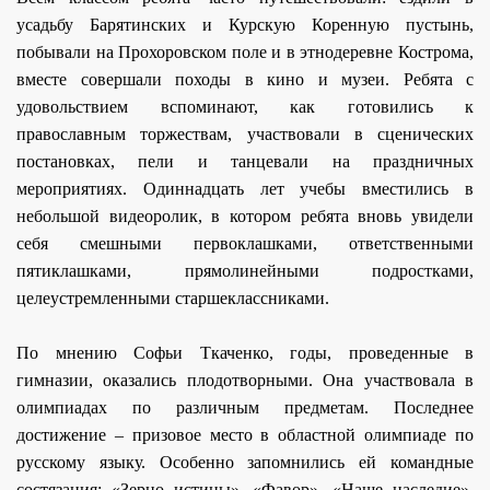
усадьбу Барятинских и Курскую Коренную пустынь,
побывали на Прохоровском поле и в этнодеревне Кострома,
вместе совершали походы в кино и музеи. Ребята с
удовольствием вспоминают, как готовились к
православным торжествам, участвовали в сценических
постановках, пели и танцевали на праздничных
мероприятиях. Одиннадцать лет учебы вместились в
небольшой видеоролик, в котором ребята вновь увидели
себя смешными первоклашками, ответственными
пятиклашками, прямолинейными подростками,
целеустремленными старшеклассниками.
По мнению Софьи Ткаченко, годы, проведенные в
гимназии, оказались плодотворными. Она участвовала в
олимпиадах по различным предметам. Последнее
достижение – призовое место в областной олимпиаде по
русскому языку. Особенно запомнились ей командные
состязания: «Зерно истины», «Фавор», «Наше наследие»,