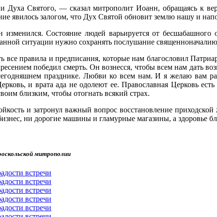
и Духа Святого, — сказал митрополит Иоанн, обращаясь к ве
ение явилось залогом, что Дух Святой обновит землю нашу и на
 изменился. Состояние людей варьируется от бесшабашного о
анной ситуации нужно сохранять послушание священноначалию 
все правила и предписания, которые нам благословил Патриар
кресением победил смерть. Он вознесся, чтобы всем нам дать во
 сегодняшнем празднике. Любви ко всем нам. И я желаю вам ра
ерковь, и врата ада не одолеют ее. Православная Церковь есть
своим близким, чтобы отогнать всякий страх.
ойкость и затронул важный вопрос восстановление приходско
знес, ни дорогие машины и гламурные магазины, а здоровье бли
ооскольской митрополии