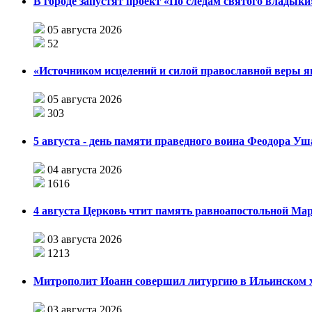
В городе запустят проект «По следам святого влады
05 августа 2026
52
«Источником исцелений и силой православной веры я
05 августа 2026
303
5 августа - день памяти праведного воина Феодора У
04 августа 2026
1616
4 августа Церковь чтит память равноапостольной М
03 августа 2026
1213
Митрополит Иоанн совершил литургию в Ильинском хр
03 августа 2026