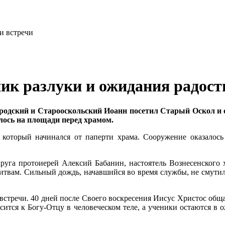
ник разлуки и ожидания радост
городский и Старооскольский Иоанн посетил Старый Оскол и
лось на площади перед храмом.
который начинался от паперти храма. Сооружение оказалось
уга протоиерей Алексий Бабанин, настоятель Вознесенского х
твам. Сильный дождь, начавшийся во время службы, не смутил
 встречи. 40 дней после Своего воскресения Иисус Христос общ
осится к Богу-Отцу в человеческом теле, а ученики остаются в