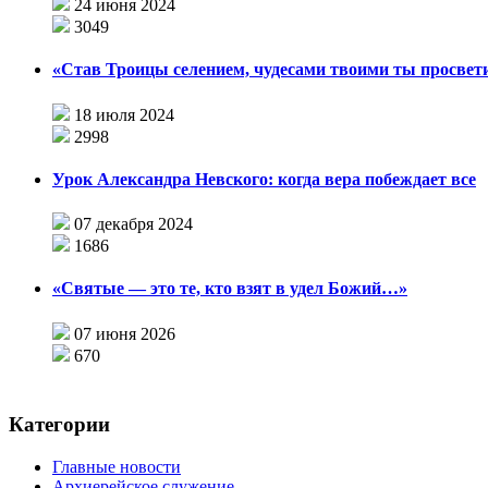
24 июня 2024
3049
«Став Троицы селением, чудесами твоими ты просвети
18 июля 2024
2998
Урок Александра Невского: когда вера побеждает все
07 декабря 2024
1686
«Святые — это те, кто взят в удел Божий…»
07 июня 2026
670
Категории
Главные новости
Архиерейское служение