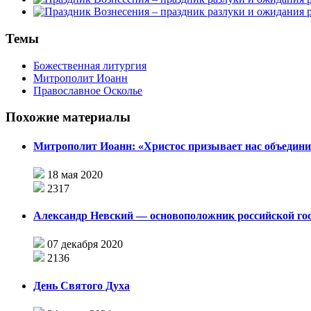
Темы
Божественная литургия
Митрополит Иоанн
Православное Осколье
Похожие материалы
Митрополит Иоанн: «Христос призывает нас объедини
18 мая 2020
2317
Александр Невский — основоположник российской го
07 декабря 2020
2136
День Святого Духа