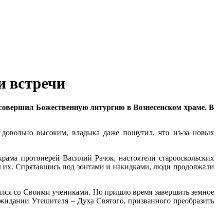
и встречи
 совершил Божественную литургию в Вознесенском храме. В
 довольно высоким, владыка даже пошутил, что из-за новых
рама протоиерей Василий Рачок, настоятели старооскольских
 их. Спрятавшись под зонтами и накидками, люди продолжали
ался со Своими учениками. Но пришло время завершить земное
 ожидании Утешителя – Духа Святого, призванного преобразить