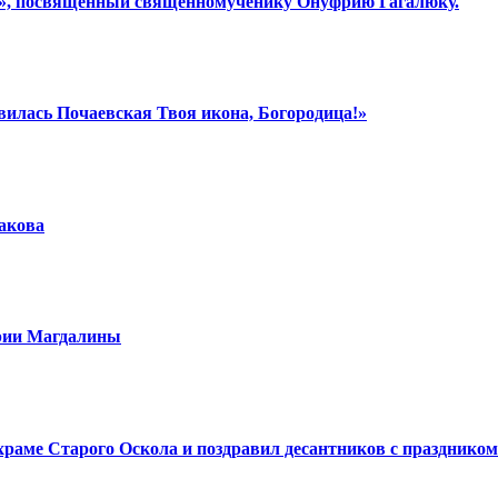
ки», посвящённый священномученику Онуфрию Гагалюку.
вилась Почаевская Твоя икона, Богородица!»
шакова
арии Магдалины
аме Старого Оскола и поздравил десантников с праздником