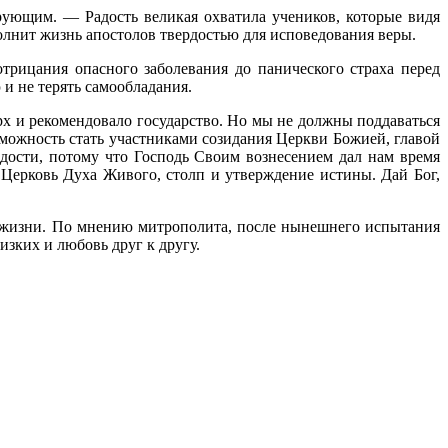
рующим. — Радость великая охватила учеников, которые видя
полнит жизнь апостолов твердостью для исповедования веры.
трицания опасного заболевания до панического страха перед
и не терять самообладания.
х и рекомендовало государство. Но мы не должны поддаваться
зможность стать участниками созидания Церкви Божией, главой
дости, потому что Господь Своим вознесением дал нам время
 Церковь Духа Живого, столп и утверждение истины. Дай Бог,
й жизни. По мнению митрополита, после нынешнего испытания
зких и любовь друг к другу.