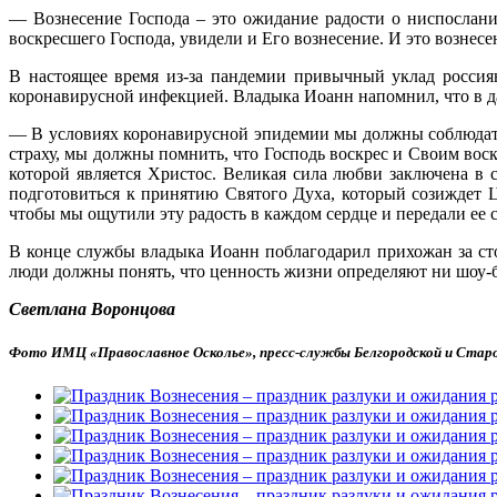
— Вознесение Господа – это ожидание радости о ниспослани
воскресшего Господа, увидели и Его вознесение. И это вознес
В настоящее время из-за пандемии привычный уклад россиян
коронавирусной инфекцией. Владыка Иоанн напомнил, что в д
— В условиях коронавирусной эпидемии мы должны соблюдать 
страху, мы должны помнить, что Господь воскрес и Своим вос
которой является Христос. Великая сила любви заключена в
подготовиться к принятию Святого Духа, который созиждет Ц
чтобы мы ощутили эту радость в каждом сердце и передали ее 
В конце службы владыка Иоанн поблагодарил прихожан за ст
люди должны понять, что ценность жизни определяют ни шоу-би
Светлана Воронцова
Фото ИМЦ «Православное Осколье»,
пресс-службы Белгородской и Стар