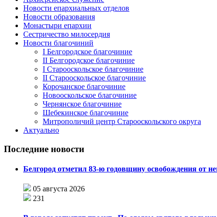
Новости епархиальных отделов
Новости образования
Монастыри епархии
Сестричество милосердия
Новости благочиний
I Белгородское благочиние
II Белгородское благочиние
I Старооскольское благочиние
II Старооскольское благочиние
Корочанское благочиние
Новооскольское благочиние
Чернянское благочиние
Шебекинское благочиние
Митрополичий центр Старооскольского округа
Актуально
Последние новости
Белгород отметил 83-ю годовщину освобождения от н
05 августа 2026
231