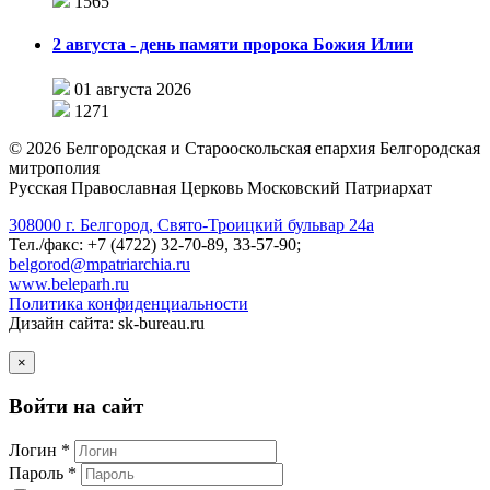
1565
2 августа - день памяти пророка Божия Илии
01 августа 2026
1271
©
2026
Белгородская и Старооскольская епархия Белгородская
митрополия
Русская Православная Церковь Московский Патриархат
308000 г. Белгород, Свято-Троицкий бульвар 24а
Тел./факс: +7 (4722) 32-70-89, 33-57-90;
belgorod@mpatriarchia.ru
www.beleparh.ru
Политика конфиденциальности
Дизайн сайта: sk-bureau.ru
×
Войти на сайт
Логин *
Пароль *