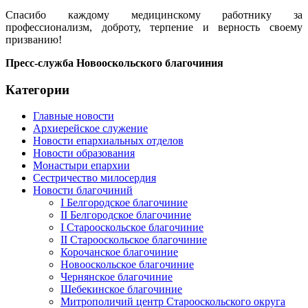
Спасибо каждому медицинскому работнику за
профессионализм, доброту, терпение и верность своему
призванию!
Пресс-служба Новооскольского благочиния
Категории
Главные новости
Архиерейское служение
Новости епархиальных отделов
Новости образования
Монастыри епархии
Сестричество милосердия
Новости благочиний
I Белгородское благочиние
II Белгородское благочиние
I Старооскольское благочиние
II Старооскольское благочиние
Корочанское благочиние
Новооскольское благочиние
Чернянское благочиние
Шебекинское благочиние
Митрополичий центр Старооскольского округа