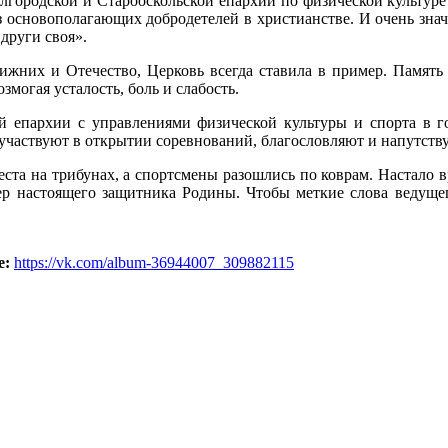
Белгородской и Старооскольской епархии по физической культур
из основополагающих добродетелей в христианстве. И очень зн
други своя».
жних и Отечество, Церковь всегда ставила в пример. Память 
могая усталость, боль и слабость.
ой епархии с управлениями физической культуры и спорта в г
частвуют в открытии соревнований, благословляют и напутству
ста на трибунах, а спортсмены разошлись по коврам. Настало 
ер настоящего защитника Родины. Чтобы меткие слова ведущег
е:
https://vk.com/album-36944007_309882115