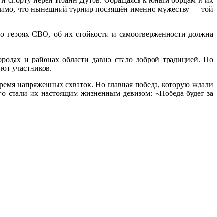
е и спорту иерей Иоанн Дутов. Обращаясь к юным борцам и их
ачимо, что нынешний турнир посвящён именно мужеству — той
о героях СВО, об их стойкости и самоотверженности должна
ородах и районах области давно стало доброй традицией. По
ют участников.
время напряженных схваток. Но главная победа, которую ждали
о стали их настоящим жизненным девизом: «Победа будет за