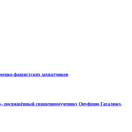
емецко-фашистских захватчиков
ки», посвящённый священномученику Онуфрию Гагалюку.