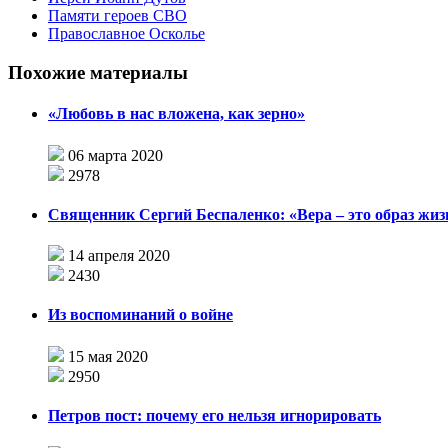
Памяти героев СВО
Православное Осколье
Похожие материалы
«Любовь в нас вложена, как зерно»
06 марта 2020
2978
Священник Сергий Беспаленко: «Вера – это образ жиз
14 апреля 2020
2430
Из воспоминаний о войне
15 мая 2020
2950
Петров пост: почему его нельзя игнорировать