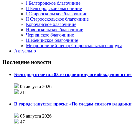
I Белгородское благочиние
II Белгородское благочиние
I Старооскольское благочиние
II Старооскольское благочиние
Корочанское благочиние
Новооскольское благочиние
Чернянское благочиние
Шебекинское благочиние
Митрополичий центр Старооскольского округа
Актуально
Последние новости
Белгород отметил 83-ю годовщину освобождения от н
05 августа 2026
211
В городе запустят проект «По следам святого влады
05 августа 2026
47