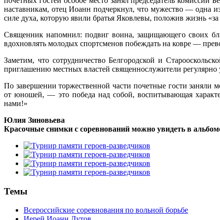
почётных гостей особое место занял председатель комиссии 
наставникам, отец Иоанн подчеркнул, что мужество — одна 
силе духа, которую явили братья Яковлевы, положив жизнь «за 
Священник напомнил: подвиг воина, защищающего своих бли
вдохновлять молодых спортсменов побеждать на ковре — превоз
Заметим, что сотрудничество Белгородской и Старооскольск
приглашению местных властей священнослужители регулярно у
По завершении торжественной части почетные гости заняли ме
от юношей, — это победа над собой, воспитывающая характ
нами!»
Юлия Зиновьева
Красочные снимки с соревнований можно увидеть в альбом
Темы
Всероссийские соревнования по вольной борьбе
Иерей Иоанн Дутов