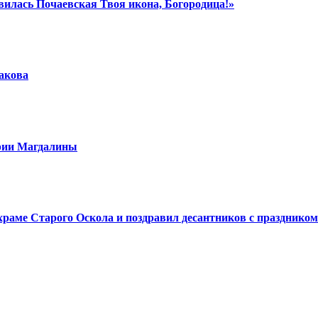
вилась Почаевская Твоя икона, Богородица!»
шакова
арии Магдалины
аме Старого Оскола и поздравил десантников с праздником