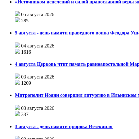
«Источником исцелений и силой православной веры я
05 августа 2026
285
5 августа - день памяти праведного воина Феодора У
04 августа 2026
1616
4 августа Церковь чтит память равноапостольной М
03 августа 2026
1209
Митрополит Иоанн совершил литургию в Ильинском хр
03 августа 2026
337
3 августа - день памяти пророка Иезекииля