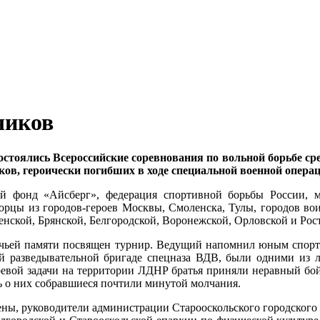
чиков
состоялись Всероссийские соревнования по вольной борьбе с
в, героически погибших в ходе специальной военной операц
й фонд «Айсберг», федерация спортивной борьбы России, м
орцы из городов-героев Москвы, Смоленска, Тулы, городов воин
енской, Брянской, Белгородской, Воронежской, Орловской и Рос
х, чьей памяти посвящен турнир. Ведущий напомнил юным спор
ой разведывательной бригаде спецназа ВДВ, были одними из л
евой задачи на территории ЛДНР братья приняли неравный бой
 о них собравшиеся почтили минутой молчания.
ны, руководители администрации Старооскольского городского 