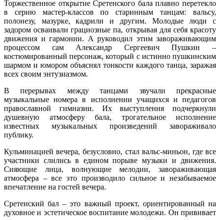
Торжественное открытие Сретенского бала плавно перетекло
в серию мастер-классов по старинным танцам: вальсу,
полонезу, мазурке, кадрили и другим. Молодые люди с
задором осваивали грациозные па, открывая для себя красоту
движения и гармонии. А руководил этим завораживающим
процессом сам Александр Сергеевич Пушкин –
костюмированный персонаж, который с истинно пушкинским
шармом и юмором объяснял тонкости каждого танца, заражая
всех своим энтузиазмом.
В перерывах между танцами звучали прекрасные
музыкальные номера в исполнении учащихся и педагогов
православной гимназии. Их выступления подчеркнули
душевную атмосферу бала, трогательное исполнение
известных музыкальных произведений завораживало
публику.
Кульминацией вечера, безусловно, стал вальс-миньон, где все
участники слились в едином порыве музыки и движения.
Сияющие лица, волнующие мелодии, завораживающая
атмосфера – все это производило сильное и незабываемое
впечатление на гостей вечера.
Сретенский бал – это важный проект, ориентированный на
духовное и эстетическое воспитание молодежи. Он прививает