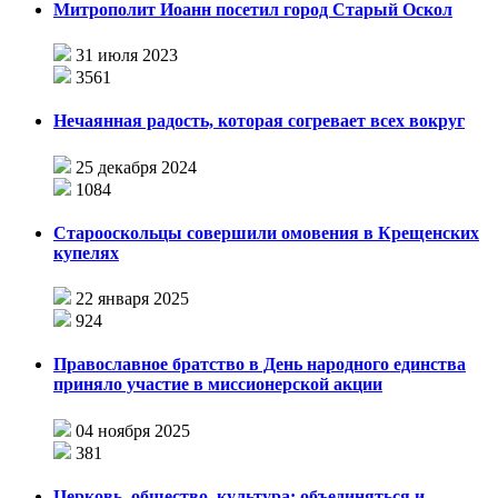
Митрополит Иоанн посетил город Старый Оскол
31 июля 2023
3561
Нечаянная радость, которая согревает всех вокруг
25 декабря 2024
1084
Старооскольцы совершили омовения в Крещенских
купелях
22 января 2025
924
Православное братство в День народного единства
приняло участие в миссионерской акции
04 ноября 2025
381
Церковь, общество, культура: объединяться и