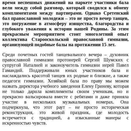
время неспешных движений на паркете участники бала
вели между собой разговор, который сводился к обмену
комплиментами между партнерами. Однако Сретенский
бал православной молодежи – это не просто вечер танцев,
это погружение в атмосферу изящества, благородства и
глубокого уважения к истории нашей Родины. За этим
прекрасным мероприятием стоит многолетний опыт
коллектива Старооскольской православной гимназии,
организующей подобные балы на протяжении 15 лет.
Среди почетных гостей танцевального вечера – духовник
православной гимназии протоиерей Сергий Шумских с
супругой Наталией и законоучитель гимназии иерей Павел
Гамандий. Поддерживали юных участников бала и
наслаждались красотой танцев их родные и близкие, а также
педагоги гимназии. Хозяйкой бала по праву мы можем
назвать директора учебного заведения Елену Гриневу, которая
не только дарила комплименты своим ученикам, но и
прекрасно вальсировала вместе с ребятами и даже приняла
участие в нескольких музыкальных номерах. Она
подчеркнула, что этот раут – не просто историческая
реконструкция, это живой праздник, где молодость
встречается с традицией, а изысканные манеры с
искренностью чувств.