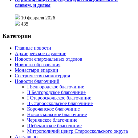
словом, и делом
10 февраля 2026
435
Категории
Главные новости
Архиерейское служение
Новости епархиальных отделов
Новости образования
Монастыри епархии
Сестричество милосердия
Новости благочиний
I Белгородское благочиние
II Белгородское благочиние
I Старооскольское благочиние
II Старооскольское благочиние
Корочанское благочиние
Новооскольское благочиние
Чернянское благочиние
Шебекинское благочиние
Митрополичий центр Старооскольского округа
Актуально