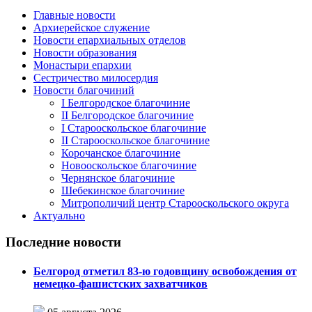
Главные новости
Архиерейское служение
Новости епархиальных отделов
Новости образования
Монастыри епархии
Сестричество милосердия
Новости благочиний
I Белгородское благочиние
II Белгородское благочиние
I Старооскольское благочиние
II Старооскольское благочиние
Корочанское благочиние
Новооскольское благочиние
Чернянское благочиние
Шебекинское благочиние
Митрополичий центр Старооскольского округа
Актуально
Последние новости
Белгород отметил 83-ю годовщину освобождения от
немецко-фашистских захватчиков