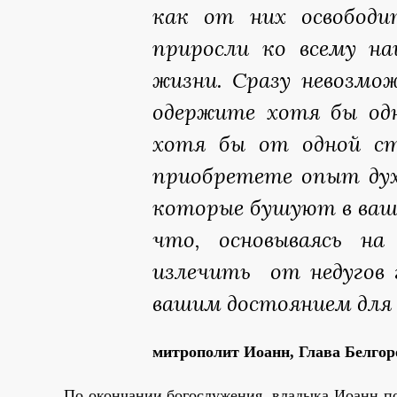
как от них освободи
приросли ко всему н
жизни. Сразу невозмо
одержите хотя бы одн
хотя бы от одной ст
приобретете опыт дух
которые бушуют в ваш
что, основываясь на
излечить от недугов
вашим достоянием для 
митрополит Иоанн, Глава Белгор
По окончании богослужения владыка Иоанн по