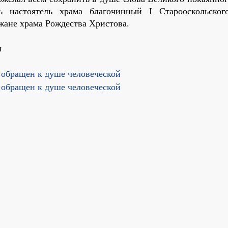
 настоятель храма благочинный I Старооскольског
жане храма Рождества Христова.
я