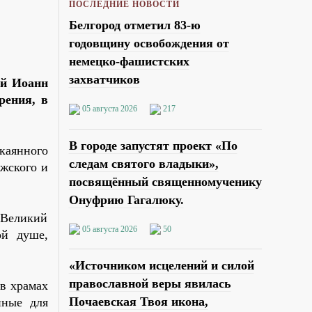
ПОСЛЕДНИЕ НОВОСТИ
Белгород отметил 83-ю
годовщину освобождения от
немецко-фашистских
захватчиков
ий Иоанн
рения, в
05 августа 2026
217
В городе запустят проект «По
каянного
следам святого владыки»,
жского и
посвящённый священномученику
Онуфрию Гагалюку.
 Великий
05 августа 2026
50
ой душе,
«Источником исцелений и силой
православной веры явилась
в храмах
Почаевская Твоя икона,
нные для