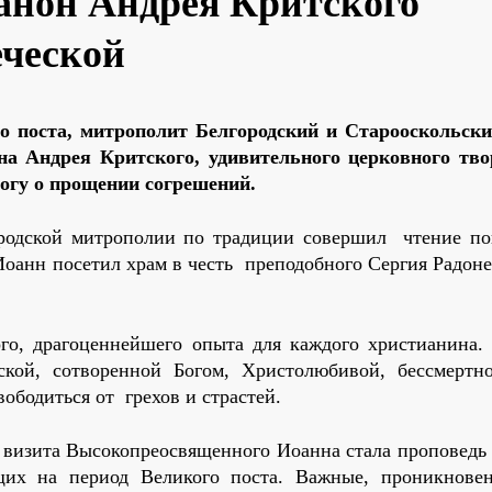
анон Андрея Критского
еческой
го поста, митрополит Белгородский и Старооскольск
на Андрея Критского, удивительного церковного тво
огу о прощении согрешений.
ородской митрополии по традиции совершил чтение по
Иоанн посетил храм в честь преподобного Сергия Радоне
го, драгоценнейшего опыта для каждого христианина.
кой, сотворенной Богом, Христолюбивой, бессмертн
вободиться от грехов и страстей.
визита Высокопреосвященного Иоанна стала проповедь 
ющих на период Великого поста. Важные, проникнове