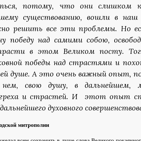
ться, потому, что они слишком к
ашему существованию, вошли в наш 
жно решить все эти проблемы. Но е
у победу над самими собою, освобо
расти в этом Великом посту. Тог
овной победы над страстями и пох
ей душе. А это очень важный опыт, 
 нем, свою душу, в дальнейшем, 
 греха и страстей. И этот опыт с
дальнейшего духовного совершенствова
одской митрополии
желал всем сохранить в душе слова Великого покаянног