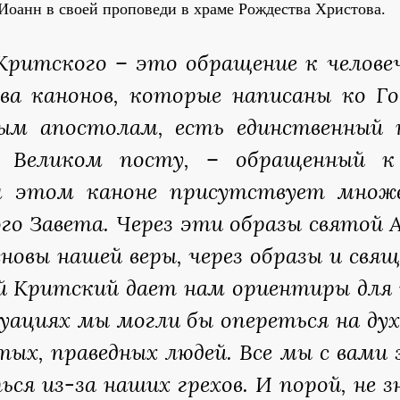
Иоанн в своей проповеди в храме Рождества Христова.
Критского – это обращение к челове
ва канонов, которые написаны ко Го
ым апостолам, есть единственный к
 Великом посту, – обращенный к
ём этом каноне присутствует множ
ого Завета. Через эти образы святой 
новы нашей веры, через образы и свя
й Критский дает нам ориентиры для
ациях мы могли бы опереться на ду
ых, праведных людей. Все мы с вами 
я из-за наших грехов. И порой, не з