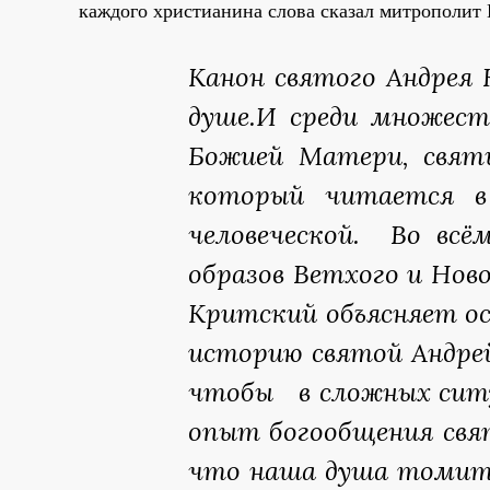
каждого христианина слова сказал митрополит 
Канон святого Андрея 
душе.И среди множест
Божией Матери, свят
который читается в
человеческой. Во вс
образов Ветхого и Нов
Критский объясняет ос
историю святой Андре
чтобы в сложных ситу
опыт богообщения свят
что наша душа томитьс