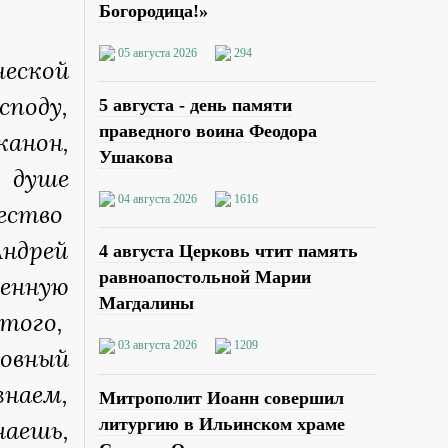
Богородица!»
05 августа 2026
294
ческой
споду,
5 августа - день памяти
праведного воина Феодора
анон,
Ушакова
 душе
04 августа 2026
1616
ество
Андрей
4 августа Церковь чтит память
равноапостольной Марии
щенную
Магдалины
 того,
03 августа 2026
1209
ховный
знаем,
Митрополит Иоанн совершил
наешь,
литургию в Ильинском храме