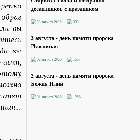
Старого Оскола и поздравил
репко
десантников с праздником
образ
03 августа 2026
339
сли вы
дитесь
3 августа - день памяти пророка
Иезекииля
да вы
отями,
02 августа 2026
1557
потому
2 августа - день памяти пророка
можно
Божия Илии
танет
01 августа 2026
1266
ния...
о канона