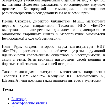
Заведующая учебно-методическим отделом БПДС, к. филос.
н., Татьяна Полетаева рассказала о миссионерском научном
проекте Белгородской семинарии, посвященном
религиоведческим исследованиям на базе семинарии.
Ирина Страхова, директор библиотеки БПДС, магистрант
первого курса направления Теология НИУ «БелГУ»
выступила с интересным докладом о хранящихся в
библиотеке старинных книгах и мероприятиях библиотеки
Белгородской духовной семинарии.
Илья Рудь, студент второго курса магистратуры НИУ
«БелГУ», рассказал о проблеме утраты духовной
идентичности современным обществом и необходимости, в
связи с этим, быть верными патриотами своей родины и
бороться с обезличиванием своей истории.
Также с докладами выступили магистранты направления
Теология НИУ «БелГУ» Клещенко Ю., Пономаренко А.,
Шатова А., чьи доклады также вызвали интерес у аудитории.
Темы
Белгород
Иоасафовские чтения