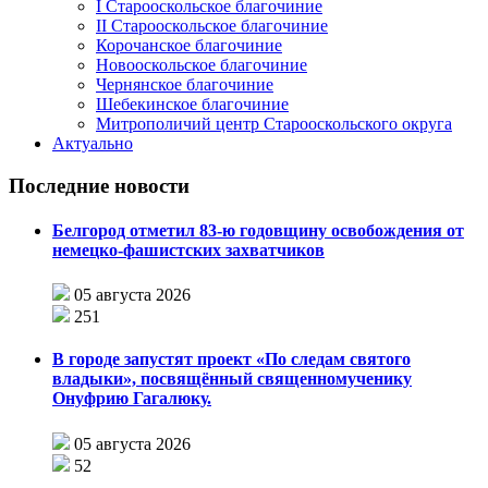
I Старооскольское благочиние
II Старооскольское благочиние
Корочанское благочиние
Новооскольское благочиние
Чернянское благочиние
Шебекинское благочиние
Митрополичий центр Старооскольского округа
Актуально
Последние новости
Белгород отметил 83-ю годовщину освобождения от
немецко-фашистских захватчиков
05 августа 2026
251
В городе запустят проект «По следам святого
владыки», посвящённый священномученику
Онуфрию Гагалюку.
05 августа 2026
52