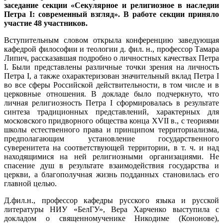
заседание секции «Секулярное и религиозное в наследии
Петра I: современный взгляд». В работе секции приняло
участие 48 участников.
Вступительным словом открыла конференцию заведующая
кафедрой философии и теологии д. фил. н., профессор Тамара
Липич, рассказавшая подробно о личностных качествах Петра
I. Были представлены различные точки зрения на личность
Петра I, а также охарактеризован значительный вклад Петра I
во все сферы Российской действительности, в том числе и в
церковные отношения. В докладе было подчеркнуто, что
личная религиозность Петра I сформировалась в результате
синтеза традиционных представлений, характерных для
московского придворного общества конца XVII в., с теориями
школы естественного права и принципом территориализма,
предполагающим установление государственного
суверенитета на соответствующей территории, в т. ч. и над
находящимися на ней религиозными организациями. Не
спасение душ в результате взаимодействия государства и
церкви, а благополучная жизнь подданных становилась его
главной целью.
Д.фил.н., профессор кафедры русского языка и русской
литературы НИУ «БелГУ», Вера Харченко выступила с
докладом о священномученике Никодиме (Кононове),