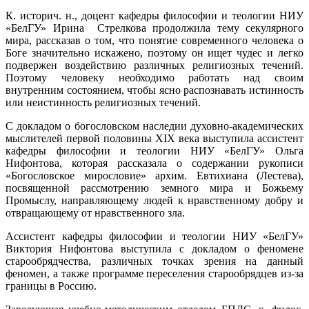
К. историч. н., доцент кафедры философии и теологии НИУ
«БелГУ» Ирина Стрелкова продолжила тему секулярного
мира, рассказав о том, что понятие современного человека о
Боге значительно искажено, поэтому он ищет чудес и легко
подвержен воздействию различных религиозных течений.
Поэтому человеку необходимо работать над своим
внутренним состоянием, чтобы ясно распознавать истинность
или неистинность религиозных течений.
С докладом о богословском наследии духовно-академических
мыслителей первой половины XIX века выступила ассистент
кафедры философии и теологии НИУ «БелГУ» Ольга
Нифонтова, которая рассказала о содержании рукописи
«Богословское мирословие» архим. Евтихиана (Лестева),
посвященной рассмотрению земного мира и Божьему
Промыслу, направляющему людей к нравственному добру и
отвращающему от нравственного зла.
Ассистент кафедры философии и теологии НИУ «БелГУ»
Виктория Нифонтова выступила с докладом о феномене
старообрядчества, различных точках зрения на данный
феномен, а также программе переселения старообрядцев из-за
границы в Россию.