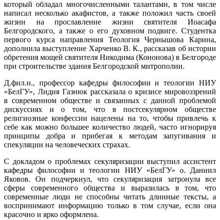
который обладал многочисленными талантами, в том числе
написал несколько акафистов, а также положил часть своей
жизни на прославление жизни святителя Иоасафа
Белгородского, а также о его духовном подвиге. Студентка
первого курса направления Теология Чернышова Карина,
дополнила выступление Харченко В. К., рассказав об истории
обретения мощей святителя Никодима (Кононова) в Белгороде
при строительстве здания Белгородской митрополии.
Д.фил.н., профессор кафедры философии и теологии НИУ
«БелГУ», Лидия Газнюк рассказала о кризисе мировоззрений
в современном обществе и связанных с данной проблемой
дискуссиях и о том, что в постсекулярном обществе
религиозные конфессии нацелены на то, чтобы привлечь к
себе как можно большее количество людей, часто игнорируя
принципы добра и прибегая к методам запугивания и
спекуляции на человеческих страхах.
С докладом о проблемах секуляризации выступил ассистент
кафедры философии и теологии НИУ «БелГУ» о. Даниил
Яковов. Он подчеркнул, что секуляризация затронула все
сферы современного общества и выразилась в том, что
современные люди не способны читать длинные тексты, а
воспринимают информацию только в том случае, если она
красочно и ярко оформлена.