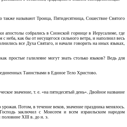
о также называют Троица, Пятидесятница, Сошествие Святого
хи апостолы собрались в Сионской горнице в Иерусалиме, где
с неба, как бы от несущегося сильного ветра, и наполнил весь
лнились все Духа Святаго, и начали говорить на иных языках,
ак простые галилеяне могут знать столько языков? Ведь для
ъединенных Таинствами в Единое Тело Христово.
ское значение, т. е. «на пятидесятый день». Двойное название
урожая. Потом, в течение веков, значение праздника менялось.
 Господь заключил с Моисеем и всем израильским народом
половине XIII в. до н. э.