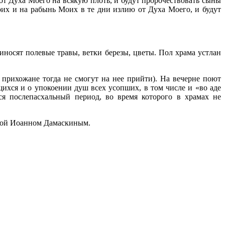
 от Духа Моего на всякую плоть, и будут пророчествовать сыны
их и на рабынь Моих в те дни излию от Духа Моего, и будут
носят полевые травы, ветки березы, цветы. Пол храма устлан
прихожане тогда не смогут на нее прийти). На вечерне поют
ихся и о упокоении душ всех усопших, в том числе и «во аде
я послепасхальный период, во время которого в храмах не
орой Иоанном Дамаскиным.