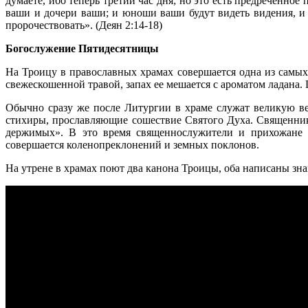
думаете, ибо теперь третий час дня; но это есть предреченно
ваши и дочери ваши; и юноши ваши будут видеть видения, и
пророчествовать». (Деян 2:14-18)
Богослужение Пятидесятницы
На Троицу в православных храмах совершается одна из самых
свежескошенной травой, запах ее мешается с ароматом ладана
Обычно сразу же после Литургии в храме служат великую ве
стихиры, прославляющие сошествие Святого Духа. Священник 
держимых». В это время священнослужители и прихожане с
совершается коленопреклонений и земных поклонов.
На утрене в храмах поют два канона Троицы, оба написаны 