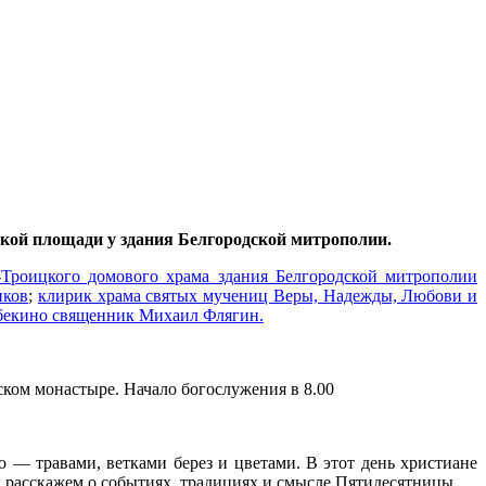
кой площади у здания Белгородской митрополии.
Троицкого домового храма здания Белгородской митрополии
иков
;
клирик храма святых мучениц Веры, Надежды, Любови и
ебекино священник Михаил Флягин.
ком монастыре. Начало богослужения в 8.00
 — травами, ветками берез и цветами. В этот день христиане
ы расскажем о событиях, традициях и смысле Пятидесятницы.