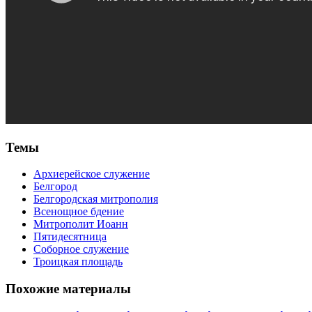
Темы
Архиерейское служение
Белгород
Белгородская митрополия
Всенощное бдение
Митрополит Иоанн
Пятидесятница
Соборное служение
Троицкая площадь
Похожие материалы