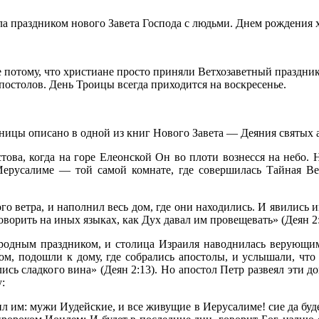
ала праздником нового Завета Господа с людьми. Днем рождения
е потому, что христиане просто приняли Ветхозаветный праздник
остолов. День Троицы всегда приходится на воскресенье.
ницы описано в одной из книг Нового Завета — Деяния святых 
това, когда на горе Елеонской Он во плоти вознесся на небо.
Иерусалиме — той самой комнате, где совершилась Тайная Ве
го ветра, и наполнил весь дом, где они находились. И явились
оворить на иных языках, как Дух давал им провещевать» (Деян 2:
родным праздником, и столица Израиля наводнилась верующим
м, подошли к дому, где собрались апостолы, и услышали, что 
сь сладкого вина» (Деян 2:13). Но апостол Петр развеял эти дом
:
ил им: мужи Иудейские, и все живущие в Иерусалиме! сие да буд