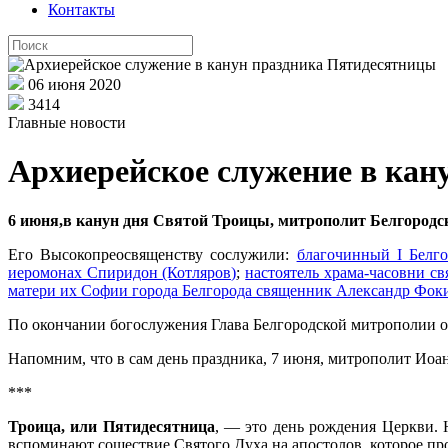
Контакты
06 июня 2020
3414
Главные новости
Архиерейское служение в кан
6 июня,в канун дня Святой Троицы, митрополит Белгородс
Его Высокопреосвященству сослужили:
благочинный I Белго
иеромонах Спиридон (Котляров)
;
настоятель храма-часовни с
матери их Софии города Белгорода священник Александр Фок
По окончании богослужения Глава Белгородской митрополии о
Напомним, что в сам день праздника, 7 июня, митрополит Ио
***
Троица, или Пятидесятница
, — это день рождения Церкви. 
вспоминают сошествие Святого Духа на апостолов, которое пр