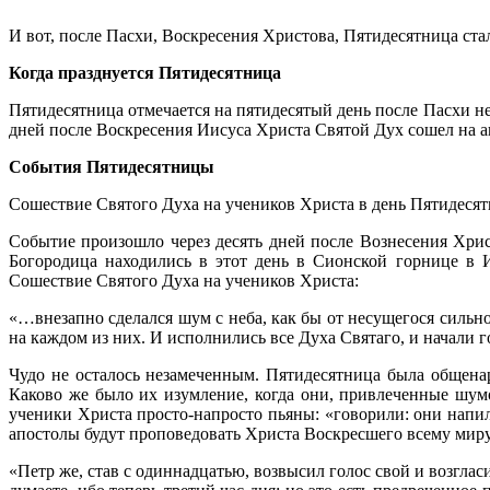
И вот, после Пасхи, Воскресения Христова, Пятидесятница ст
Когда празднуется Пятидесятница
Пятидесятница отмечается на пятидесятый день после Пасхи н
дней после Воскресения Иисуса Христа Святой Дух сошел на ап
События Пятидесятницы
Сошествие Святого Духа на учеников Христа в день Пятидесят
Событие произошло через десять дней после Вознесения Хрис
Богородица находились в этот день в Сионской горнице в 
Сошествие Святого Духа на учеников Христа:
«…внезапно сделался шум с неба, как бы от несущегося сильно
на каждом из них. И исполнились все Духа Святаго, и начали г
Чудо не осталось незамеченным. Пятидесятница была общена
Каково же было их изумление, когда они, привлеченные шумо
ученики Христа просто-напросто пьяны: «говорили: они напили
апостолы будут проповедовать Христа Воскресшего всему миру
«Петр же, став с одиннадцатью, возвысил голос свой и возглас