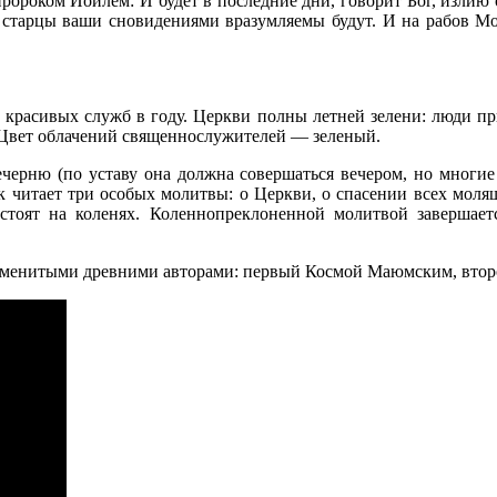
е пророком Иоилем: И будет в последние дни, говорит Бог, излию
 старцы ваши сновидениями вразумляемы будут. И на рабов Мо
 красивых служб в году. Церкви полны летней зелени: люди при
. Цвет облачений священнослужителей — зеленый.
черню (по уставу она должна совершаться вечером, но многие 
читает три особых молитвы: о Церкви, о спасении всех молящ
тоят на коленях. Коленнопреклоненной молитвой завершаетс
знаменитыми древними авторами: первый Космой Маюмским, вт