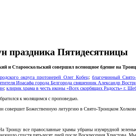
ун праздника Пятидесятницы
кий и Старооскольский совершил всенощное бдение на Троиц
родского округа протоиерей Олег Кобец
;
благочинный Свято-
вятителя Иоасафа города Белгорода священник Александр Востр
ин
;
клирик храма в честь иконы «Всех скорбящих Радость» г. Ш
братился к молящимся с проповедью.
анн совершит Божественную литургию в Свято-Троицком Холковс
На Троицу все православные храмы убраны изумрудной зеленью
оизошло спустя пятьдесят дней после Воскресения Христова. М