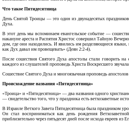
Что такое Пятидесятница
День Святой Троицы — это один из двунадесятых праздников
Духа.
В этот день мы вспоминаем евангельское событие — сошестви
накануне ареста и Распятия Христос совершил Тайную Вечерю. 
дом, где они находились. И явились им разделяющиеся языки,
как Дух давал им провещевать» (Деян 2:2-4).
После сошествия Святого Духа апостолы стали говорить на 
каждого из слушателей проповедь Христа Воскресшего звучала 
Сошествие Святого Духа и многоязычная проповедь апостолов
Происхождение названия «Пятидесятница»
«Троица» и «Пятидесятница» — два названия одного христианск
— свидетельство того, что у праздника есть ветхозаветные исто
В Израиле Ветхого Завета Пятидесятница была праздником урож
Он стал восприниматься как день рождения Ветхозаветно
приблизительно через пятьдесят дней после исхода евреев из Ег