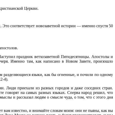
 христианской Церкви.
. Это соответствует новозаветной истории — именно спустя 50
апостолов.
 Наступил праздник ветхозаветной Пятидесятницы. Апостолы и
черя. Именно там, как написано в Новом Завете, произошло
 им разделяющиеся языки, как бы огненные, и почили по одному
2-4).
и. Люди приехали из разных городов и даже соседних стран.
те говорят на самых разных языках. Сперва народ решил, что
ыслы и рассказал людям о смысле чуда, о том, что с этого дня
ет вам известно, и внимайте словам моим: они не пьяны, как вы