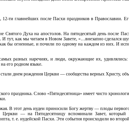
, 12-ти главнейших после Пасхи праздников в Православии. Ег
е Святого Духа на апостолов. На пятидесятый день после Пас
И тут, как мы читаем в Новом Завете, «…внезапно сделался шум 
 как бы огненные, и почили по одному на каждом из них. И испо
самых разных наречиях, и люди, окружающие их, удивлялись: к
на его родном языке.
 стали днем рождения Церкви — сообщества верных Христу, об
ого праздника. Слово «Пятидесятница» имеет чисто хронологиче
ки.
ая. В этот день иудеи приносили Богу жертву — плоды первого 
й Церкви — на Пятидесятницу вспоминали Завет, который
ипта, т. е. иудейской Пасхи. Эти события происходили во второй 