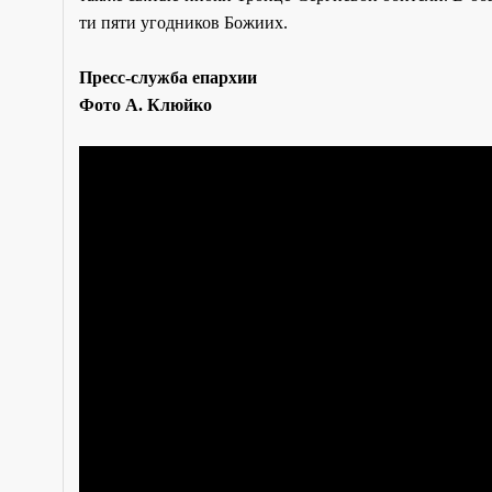
ти пя­ти угод­ни­ков Бо­жи­их.
Пресс-служба епархии
Фото А. Клюйко