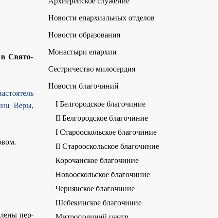
Архиерейское служение
Новости епархиальных отделов
Новости образования
Монастыри епархии
 в Свято-
Сестричество милосердия
Новости благочиний
настоятель
I Белгородское благочиние
ниц Веры,
II Белгородское благочиние
I Старооскольское благочиние
овом.
II Старооскольское благочиние
Корочанское благочиние
.
Новооскольское благочиние
Чернянское благочиние
Шебекинское благочиние
­ле­ны пер­
Митрополичий центр