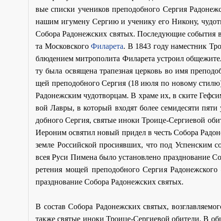
вые спис­ки уче­ни­ков пре­по­доб­но­го Сер­гия Ра­до­неж­
на­шим игу­ме­ну Сер­гию и уче­ни­ку его Ни­ко­ну, чу­до­т
Со­бо­ра Ра­до­неж­ских свя­тых. По­сле­ду­ю­щие со­бы­тия 
та Мос­ков­ско­го
Фила­ре­та
. В 1843 го­ду на­мест­ник Тро
блю­де­ни­ем мит­ро­по­ли­та Фила­ре­та устро­ил об­ще­жи­т
ту бы­ла освя­ще­на тра­пез­ная цер­ковь во имя пре­по­доб
щей пре­по­доб­но­го Сер­гия (18 июля по но­во­му сти­лю
Ра­до­неж­ским чу­до­твор­цам. В хра­ме их, в ски­те Геф­с
вой Лав­ры, в ко­то­рый вхо­дят бо­лее се­ми­де­ся­ти пя­ти
доб­но­го Сер­гия, свя­тые ино­ки Тро­и­це-Сер­ги­е­вой оби
Иеро­ним освя­тил но­вый при­дел в честь Со­бо­ра Ра­до­н
зем­ле Рос­сий­ской про­си­яв­ших, что под Успен­ским со­б
всея Ру­си Пи­ме­на бы­ло уста­нов­ле­но празд­но­ва­ние С
ре­те­ния мо­щей пре­по­доб­но­го Сер­гия Ра­до­неж­ско­
празд­но­ва­ние Со­бо­ра Ра­до­неж­ских свя­тых.
В со­став Со­бо­ра Ра­до­неж­ских свя­тых, воз­глав­ля­е­мо
так­же свя­тые ино­ки Тро­и­це-Сер­ги­е­вой оби­те­ли. В об­