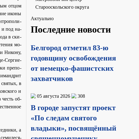
­ным от­цом
Старооскольского округа
­ние ико­ны
Актуально
т­ро­по­ли­
Последние новости
ю и под на­
о­да в ски­
­те­ния мо­
Белгород отметил 83-ю
и Ни­ко­ну,
годовщину освобождения
е-Сер­ги­е­
от немецко-фашистских
­ки пре­по­
хи­манд­рит
захватчиков
 свя­тых, в
ов­ско­го и
05 августа 2026
308
в честь об­
В городе запустят проект
е­ствен­ное
«По следам святого
владыки», посвящённый
ед­ни­ки, а
священномученику
се­ми­де­ся­