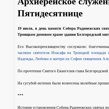
Архиерейское служен
Пятидесятнице
19 июля, в день памяти Собора Радонежских св
Троицком домовом храме здания Белгородской мит
Его Высокопреосвященству сослужили: благочинн
часовни святителя Иоасафа на Троицкой площади 
Надежды, Любови и матери их Софии священник Але
По прочтении Святого Евангелия глава Белгородской
На сугубой ектении были вознесены молебные прошен
***
Ис­то­рия уста­нов­ле­ния Со­бо­ра Ра­до­неж­ских свя­тых в