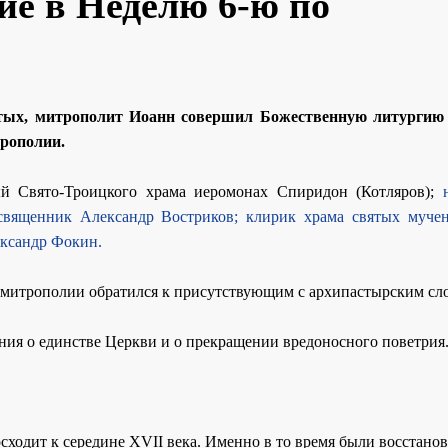
ие в Неделю 6-ю по
ятых, митрополит Иоанн совершил Божественную литургию
рополии.
ый Свято-Троицкого храма иеромонах Спиридон (Котляров);
священник Александр Востриков;
клирик храма святых муче
ксандр Фокин.
 митрополии обратился к присутствующим с архипастырским сл
ия о единстве Церкви и о прекращении вредоносного поветрия
ос­хо­дит к се­ре­дине XVII ве­ка. Имен­но в то вре­мя бы­ли вос­ста­нов