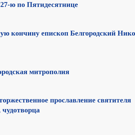
 27-ю по Пятидесятнице
скую кончину епископ Белгородский Ник
городская митрополия
о торжественное прославление святителя
, чудотворца