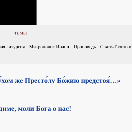
ТЕМЫ
ая литургия
Митрополит Иоанн
Проповедь
Свято-Троицки
ду́хом же Престо́лу Бо́жию предстоя́…»
ме, моли Бога о нас!