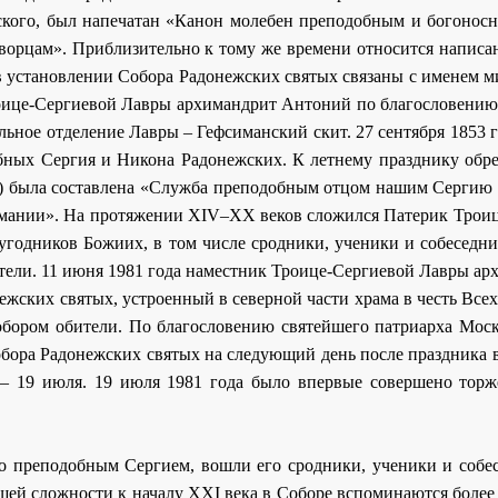
ско­го, был на­пе­ча­тан «Ка­нон мо­ле­бен пре­по­доб­ным и бо­го­нос
вор­цам». При­бли­зи­тель­но к то­му же вре­ме­ни от­но­сит­ся на­пи­са
в уста­нов­ле­нии Со­бо­ра Ра­до­неж­ских свя­тых свя­за­ны с име­нем ми
­и­це-Сер­ги­е­вой Лав­ры ар­хи­манд­рит Ан­то­ний по бла­го­сло­ве­ни
ель­ное от­де­ле­ние Лав­ры – Геф­си­ман­ский скит. 27 сен­тяб­ря 1853 г
­ных Сер­гия и Ни­ко­на Ра­до­неж­ских. К лет­не­му празд­ни­ку об­ре
) бы­ла со­став­ле­на «Служ­ба пре­по­доб­ным от­цом на­шим Сер­гию 
и­ма­нии». На про­тя­же­нии XIV–XX ве­ков сло­жил­ся Па­те­рик Тро­и­ц
 угод­ни­ков Бо­жи­их, в том чис­ле срод­ни­ки, уче­ни­ки и со­бе­сед­ни
­те­ли. 11 июня 1981 го­да на­мест­ник Тро­и­це-Сер­ги­е­вой Лав­ры ар­
еж­ских свя­тых, устро­ен­ный в се­вер­ной ча­сти хра­ма в честь Всех
о­ром оби­те­ли. По бла­го­сло­ве­нию свя­тей­ше­го пат­ри­ар­ха Мос­к
о­бо­ра Ра­до­неж­ских свя­тых на сле­ду­ю­щий день по­сле празд­ни­ка 
го – 19 июля. 19 июля 1981 го­да бы­ло впер­вые со­вер­ше­но тор­ж
­го пре­по­доб­ным Сер­ги­ем, во­шли его срод­ни­ки, уче­ни­ки и со­бе­с
щей слож­но­сти к на­ча­лу XXI ве­ка в Со­бо­ре вспо­ми­на­ют­ся бо­лее 