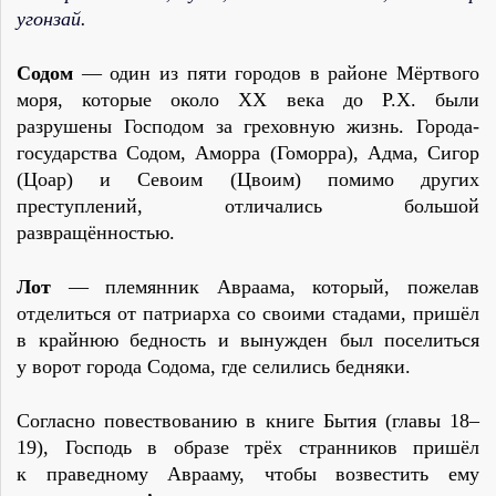
угонзай.
Содом
— один из пяти городов в районе Мёртвого
моря, которые около ХХ века до Р.Х. были
разрушены Господом за греховную жизнь. Города-
государства Содом, Аморра (Гоморра), Адма, Сигор
(Цоар) и Севоим (Цвоим) помимо других
преступлений, отличались большой
развращённостью.
Лот
— племянник Авраама, который, пожелав
отделиться от патриарха со своими стадами, пришёл
в крайнюю бедность и вынужден был поселиться
у ворот города Содома, где селились бедняки.
Согласно повествованию в книге Бытия (главы 18–
19), Господь в образе трёх странников пришёл
к праведному Аврааму, чтобы возвестить ему