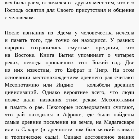
вся была раем, отличался от других мест тем, что его
Господь освятил для Своего присутствия и общения
с человеком.
После изгнания из Эдема у человечества исчезла
и память того, где точно он находился. У разных
народов сохранились смутные предания, что
на Востоке. Книга Бытия упоминает о четырех
реках, некогда орошавших этот Божий сад. Две
из них известны, это Евфрат и Тигр. На этом
основании местонахождением древнего рая считают
Месопотамию или Индию — колыбели древних
цивилизаций. Однако вероятнее всего, что люди
позже дали названия этим рекам Месопотамии
в память о рае. Некоторые исследователи считают,
что рай находился в Африке, где были найдены
самые древние поселения на земле, на Мадагаскаре
или в Сахаре (в древности там был мягкий климат
и тропические сады). Однако достоверное знание