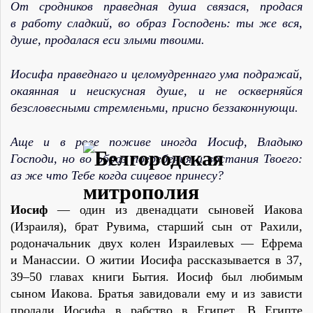
От сродников праведная душа связася, продася
в работу сладкий, во образ Господень: ты же вся,
душе, продалася еси злыми твоими.
Иосифа праведнаго и целомудреннаго ума подражай,
окаянная и неискусная душе, и не оскверняйся
безсловесными стремленьми, присно беззаконнующи.
Аще и в рове поживе иногда Иосиф, Владыко
Господи, но во образ погребения и востания Твоего:
аз же что Тебе когда сицевое принесу?
Иосиф
— один из двенадцати сыновей Иакова
(Израиля), брат Рувима, старший сын от Рахили,
родоначальник двух колен Израилевых — Ефрема
и Манассии. О житии Иосифа рассказывается в 37,
39–50 главах книги Бытия. Иосиф был любимым
сыном Иакова. Братья завидовали ему и из зависти
продали Иосифа в рабство в Египет. В Египте