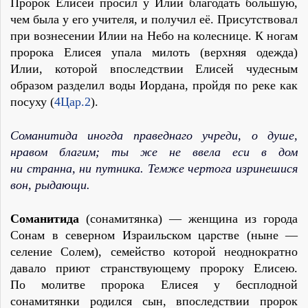
Пророк Елисей просил у Илии благодать большую,
чем была у его учителя, и получил её. Присутствовал
при вознесении Илии на Небо на колеснице. К ногам
пророка Елисея упала милоть (верхняя одежда)
Илии, которой впоследствии Елисей чудесным
образом разделил воды Иордана, пройдя по реке как
посуху (
4Цар.2
).
Соманитида иногда праведнаго учреди, о душе,
нравом благим; ты же не ввела еси в дом
ни странна, ни путника. Темже чертога изринешися
вон, рыдающи.
Соманитида
(сонамитянка) — женщина из города
Сонам в северном Израильском царстве (ныне —
селение Солем), семейство которой неоднократно
давало приют странствующему пророку Елисею.
По молитве пророка Елисея у бесплодной
сонамитянки родился сын, впоследствии пророк