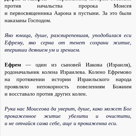
против начальства пророка Моисея
и первосвященника Аарона в пустыни. За это были
наказаны Господом.
Яко юница, душе, разсвирепевшая, уподобилася еси
Ефрему, яко серна от тенет сохрани житие,
вперивши деянием ум и зрением.
Ефрем
— один из сыновей Иакова (Израиля),
родоначальник колена Израилева. Колено Ефремово
на протяжении истории Израильского народа
проявляло непокорность повелениям Божиим
и восставало против других колен.
Рука нас Моисеова да уверит, душе, како может Бог
прокаженное житие убелити и очистити,
и не отчайся сама себе, аще и прокаженна еси.