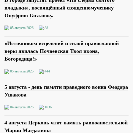
В городе запустят проект «По следам святого
владыки», посвящённый священномученику
Онуфрию Гагалюку.
05 августа 2026
88
«Источником исцелений и силой православной
веры явилась Почаевская Твоя икона,
Богородица!»
05 августа 2026
444
5 августа - день памяти праведного воина Феодора
Ушакова
04 августа 2026
1636
4 августа Церковь чтит память равноапостольной
Марии Магдалины