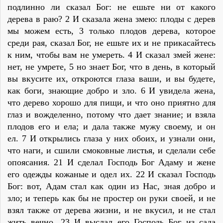
подлинно ли сказал Бог: не ешьте ни от какого
дерева в раю? 2 И сказала жена змею: плоды с дерев
мы можем есть, 3 только плодов дерева, которое
среди рая, сказал Бог, не ешьте их и не прикасайтесь
к ним, чтобы вам не умереть. 4 И сказал змей жене:
нет, не умрете, 5 но знает Бог, что в день, в который
вы вкусите их, откроются глаза ваши, и вы будете,
как боги, знающие добро и зло. 6 И увидела жена,
что дерево хорошо для пищи, и что оно приятно для
глаз и вожделенно, потому что дает знание; и взяла
плодов его и ела; и дала также мужу своему, и он
ел. 7 И открылись глаза у них обоих, и узнали они,
что наги, и сшили смоковные листья, и сделали себе
опоясания. 21 И сделал Господь Бог Адаму и жене
его одежды кожаные и одел их. 22 И сказал Господь
Бог: вот, Адам стал как один из Нас, зная добро и
зло; и теперь как бы не простер он руки своей, и не
взял также от дерева жизни, и не вкусил, и не стал
жить вечно. 23 И выслал его Господь Бог из сада