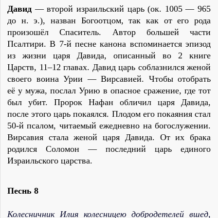
Давид
— второй израильский царь (ок. 1005 — 965
до н. э.), назван Богоотцом, так как от его рода
произошёл Спаситель. Автор большей части
Псалтири. В 7‑й песне канона вспоминается эпизод
из жизни царя Давида, описанный во 2 книге
Царств, 11–12 главах. Давид царь соблазнился женой
своего воина Урии — Вирсавией. Чтобы отобрать
её у мужа, послал Урию в опасное сражение, где тот
был убит. Пророк Нафан обличил царя Давида,
после этого царь покаялся. Плодом его покаяния стал
50‑й псалом, читаемый ежедневно на богослужении.
Вирсавия стала женой царя Давида. От их брака
родился Соломон — последний царь единого
Израильского царства.
Песнь 8
Колесничник Илия колесницею добродетелей вшед,