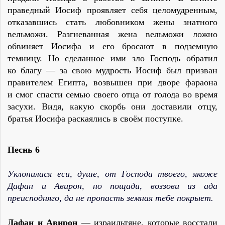
праведный Иосиф проявляет себя целомудренным,
отказавшись стать любовником жены знатного
вельможи. Разгневанная жена вельможи ложно
обвиняет Иосифа и его бросают в подземную
темницу. Но сделанное ими зло Господь обратил
ко благу — за свою мудрость Иосиф был призван
правителем Египта, возвышен при дворе фараона
и смог спасти семью своего отца от голода во время
засухи. Видя, какую скорбь они доставили отцу,
братья Иосифа раскаялись в своём поступке.
Песнь 6
Уклонилася еси, душе, от Господа твоего, якоже
Дафан и Авирон, но пощади, воззови из ада
преисподняго, да не пропасть земная тебе покрыет.
Дафан и Авирон
— израильтяне, которые восстали