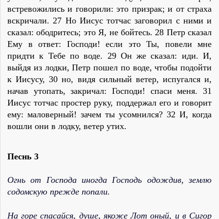
встревожились и говорили: это призрак; и от страха
вскричали. 27 Но Иисус тотчас заговорил с ними и
сказал: ободритесь; это Я, не бойтесь. 28 Петр сказал
Ему в ответ: Господи! если это Ты, повели мне
придти к Тебе по воде. 29 Он же сказал: иди. И,
выйдя из лодки, Петр пошел по воде, чтобы подойти
к Иисусу, 30 но, видя сильный ветер, испугался и,
начав утопать, закричал: Господи! спаси меня. 31
Иисус тотчас простер руку, поддержал его и говорит
ему: маловерный! зачем ты усомнился? 32 И, когда
вошли они в лодку, ветер утих.
Песнь 3
Огнь от Господа иногда Господь одождив, землю
содомскую прежде попали.
На горе спасайся, душе, якоже Лот оный, и в Сигор