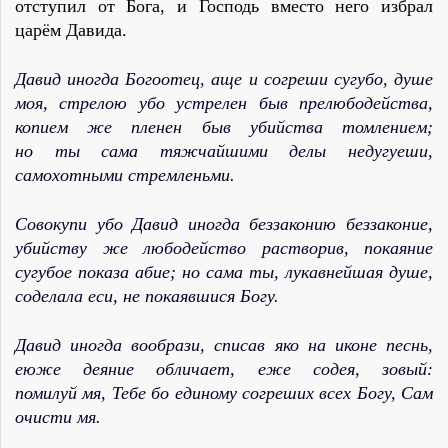
отступил от Бога, и Господь вместо него избрал
царём Давида.
Давид иногда Богоотец, аще и согреши сугубо, душе
моя, стрелою убо устрелен быв прелюбодейства,
копием же пленен быв убийства томлением;
но ты сама тяжчайшими делы недугуеши,
самохотными стремленьми.
Совокупи убо Давид иногда беззаконию беззаконие,
убийству же любодейство растворив, покаяние
сугубое показа абие; но сама ты, лукавнейшая душе,
соделала еси, не покаявшися Богу.
Давид иногда вообрази, списав яко на иконе песнь,
еюже деяние обличает, еже содея, зовый:
помилуй мя, Тебе бо единому согреших всех Богу, Сам
очисти мя.