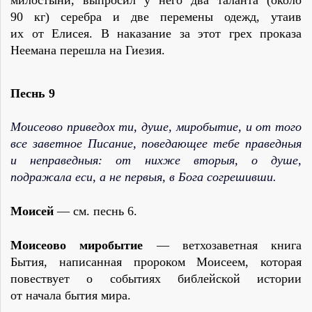
милостыни, выпросил у него два таланта (около
90 кг) серебра и две перемены одежд, утаив
их от Елисея. В наказание за этот грех проказа
Неемана перешла на Гиезия.
Песнь 9
Моисеово приведох ти, душе, миробытие, и от того
все заветное Писание, поведающее тебе праведныя
и неправедныя: от нихже вторыя, о душе,
подражала еси, а не первыя, в Бога согрешивши.
Моисей
— см. песнь 6.
Моисеово миробытие
— ветхозаветная книга
Бытия, написанная пророком Моисеем, которая
повествует о событиях библейской истории
от начала бытия мира.