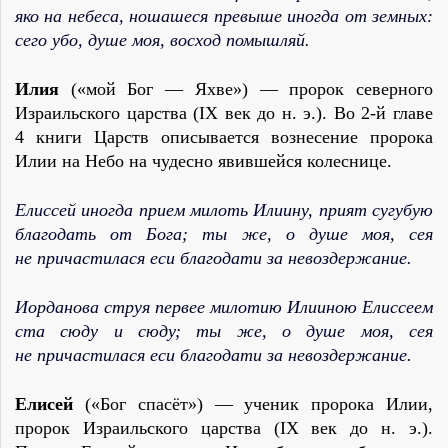
яко на небеса, ношашеся превыше иногда от земных:
сего убо, душе моя, восход помышляй.
Илия
(«мой Бог — Яхве») — пророк северного
Израильского царства (IX век до н. э.). Во 2‑й главе
4 книги Царств описывается вознесение пророка
Илии на Небо на чудесно явившейся колеснице.
Елиссей иногда прием милоть Илиину, прият сугубую
благодать от Бога; ты же, о душе моя, сея
не причастилася еси благодати за невоздержание.
Иорданова струя первее милотию Илииною Елиссеем
ста сюду и сюду; ты же, о душе моя, сея
не причастилася еси благодати за невоздержание.
Елисей
(«Бог спасёт») — ученик пророка Илии,
пророк Израильского царства (IX век до н. э.).