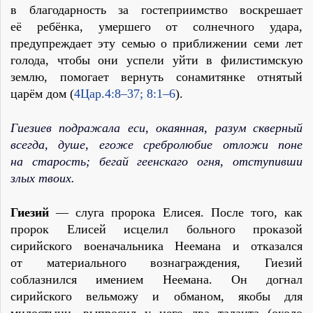
в благодарность за гостеприимство воскрешает
её ребёнка, умершего от солнечного удара,
предупреждает эту семью о приближении семи лет
голода, чтобы они успели уйти в филистимскую
землю, помогает вернуть сонамитянке отнятый
царём дом (
4Цар.4:8–37; 8:1–6
).
Гиезиев подражала еси, окаянная, разум скверный
всегда, душе, егоже сребролюбие отложи поне
на старость; бегай геенскаго огня, отступивши
злых твоих.
Гиезий
— слуга пророка Елисея. После того, как
пророк Елисей исцелил больного проказой
сирийского военачальника Неемана и отказался
от материального вознаграждения, Гиезий
соблазнился имением Неемана. Он догнал
сирийского вельможу и обманом, якобы для