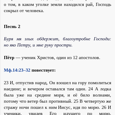
о том, в каком уголке земли находился рай, Господь
сокрыл от человека.
Песнь 2
Буря мя злых обдержит, благоутробне Господи:
но яко Петру, и мне руку простри.
Пётр
— ученик Христов, один из 12 апостолов.
Мф.14:23–32
повествует:
23 И, отпустив народ, Он взошел на гору помолиться
наедине; и вечером оставался там один. 24 А лодка
была уже на средине моря, и её било волнами,
потому что ветер был противный. 25 В четвертую же
стражу ночи пошел к ним Иисус, идя по морю. 26 И
ученики, увидев Его идущего по морю,