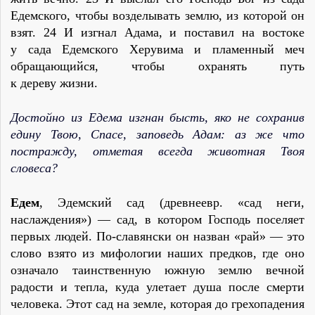
Едемского, чтобы возделывать землю, из которой он
взят. 24 И изгнал Адама, и поставил на востоке
у сада Едемского Херувима и пламенный меч
обращающийся, чтобы охранять путь
к дереву жизни.
Достойно из Едема изгнан бысть, яко не сохранив
едину Твою, Спасе, заповедь Адам: аз же что
постражду, отметая всегда животная Твоя
словеса?
Едем
, Эдемский сад (древнеевр. «сад неги,
наслаждения») — сад, в котором Господь поселяет
первых людей. По-славянски он назван «рай» — это
слово взято из мифологии наших предков, где оно
означало таинственную южную землю вечной
радости и тепла, куда улетает душа после смерти
человека. Этот сад на земле, которая до грехопадения