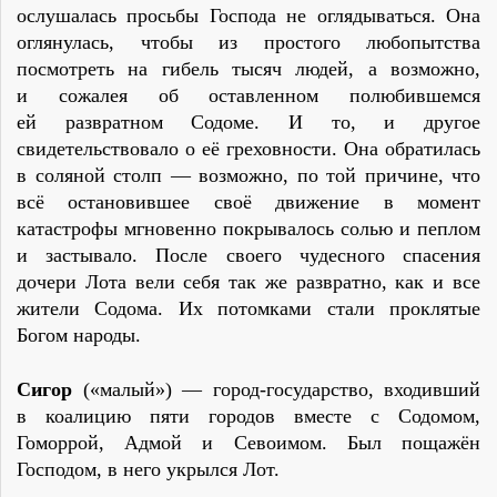
ослушалась просьбы Господа не оглядываться. Она
оглянулась, чтобы из простого любопытства
посмотреть на гибель тысяч людей, а возможно,
и сожалея об оставленном полюбившемся
ей развратном Содоме. И то, и другое
свидетельствовало о её греховности. Она обратилась
в соляной столп — возможно, по той причине, что
всё остановившее своё движение в момент
катастрофы мгновенно покрывалось солью и пеплом
и застывало. После своего чудесного спасения
дочери Лота вели себя так же развратно, как и все
жители Содома. Их потомками стали проклятые
Богом народы.
Сигор
(«малый») — город-государство, входивший
в коалицию пяти городов вместе с Содомом,
Гоморрой, Адмой и Севоимом. Был пощажён
Господом, в него укрылся Лот.