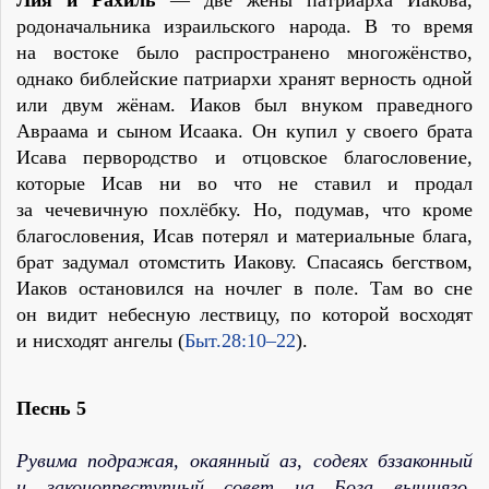
Лия и Рахиль
— две жены патриарха Иакова,
родоначальника израильского народа. В то время
на востоке было распространено многожёнство,
однако библейские патриархи хранят верность одной
или двум жёнам. Иаков был внуком праведного
Авраама и сыном Исаака. Он купил у своего брата
Исава первородство и отцовское благословение,
которые Исав ни во что не ставил и продал
за чечевичную похлёбку. Но, подумав, что кроме
благословения, Исав потерял и материальные блага,
брат задумал отомстить Иакову. Спасаясь бегством,
Иаков остановился на ночлег в поле. Там во сне
он видит небесную лествицу, по которой восходят
и нисходят ангелы (
Быт.28:10–22
).
Песнь 5
Рувима подражая, окаянный аз, содеях бззаконный
и законопреступный совет на Бога вышняго,