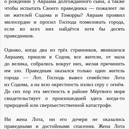
о рождении у Авраама долгожданного сына, а также
чтобы испытать Своего праведника — пожалеет ли
он жителей Содома и Гоморры? Авраам проявил
милосердие и просил Господа помиловать города,
если во всех них найдётся хотя бы десять
праведников.
Однако, когда два из трёх странников, явившихся
Аврааму, пришли в Содом, все жители, от мала
до велика, собрались вокруг них, желая причинить
им зло. Праведным оказался только один житель
города — Лот. Господь вывел семейство Лота
из Содома, а на всю окрестность излил серу с огнём.
До сих пор эта местность в районе Мёртвого моря
свидетельствует о произошедшей здесь когда-то
природной или сверхъестественной катастрофе.
Ни жена Лота, ни его дочери не оказались
праведными и достойными спасения. Жена Лота