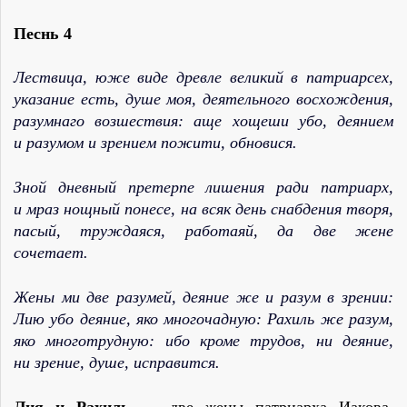
Песнь 4
Лествица, юже виде древле великий в патриарсех,
указание есть, душе моя, деятельного восхождения,
разумнаго возшествия: аще хощеши убо, деянием
и разумом и зрением пожити, обновися.
Зной дневный претерпе лишения ради патриарх,
и мраз нощный понесе, на всяк день снабдения творя,
пасый, труждаяся, работаяй, да две жене
сочетает.
Жены ми две разумей, деяние же и разум в зрении:
Лию убо деяние, яко многочадную: Рахиль же разум,
яко многотрудную: ибо кроме трудов, ни деяние,
ни зрение, душе, исправится.