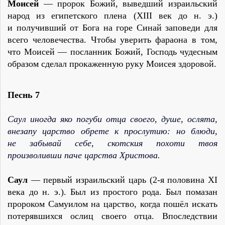
Моисей
— пророк Божий, выведший израильский
народ из египетского плена (XIII век до н. э.)
и получивший от Бога на горе Синай заповеди для
всего человечества. Чтобы уверить фараона в том,
что Моисей — посланник Божий, Господь чудесным
образом сделал прокаженную руку Моисея здоровой.
Песнь 7
Саул иногда яко погуби отца своего, душе, ослята,
внезапу царство обрете к прослутию: но блюди,
не забывай себе, скотския похоти твоя
произволивши паче царства Христова.
Саул
— первый израильский царь (2‑я половина XI
века до н. э.). Был из простого рода. Был помазан
пророком Самуилом на царство, когда пошёл искать
потерявшихся ослиц своего отца. Впоследствии