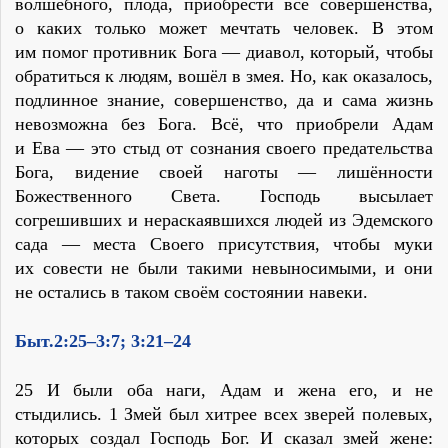
волшебного, плода, приобрести все совершенства,
о каких только может мечтать человек. В этом
им помог противник Бога — диавол, который, чтобы
обратиться к людям, вошёл в змея. Но, как оказалось,
подлинное знание, совершенство, да и сама жизнь
невозможна без Бога. Всё, что приобрели Адам
и Ева — это стыд от сознания своего предательства
Бога, видение своей наготы — лишённости
Божественного Света. Господь высылает
согрешивших и нераскаявшихся людей из Эдемского
сада — места Своего присутствия, чтобы муки
их совести не были такими невыносимыми, и они
не остались в таком своём состоянии навеки.
Быт.2:25–3:7; 3:21–24
25 И были оба наги, Адам и жена его, и не
стыдились. 1 Змей был хитрее всех зверей полевых,
которых создал Господь Бог. И сказал змей жене: