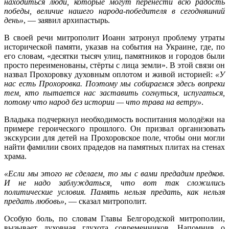
находиться люди, которые могут перенести всю радость
победы, величие нашего народа-победителя в сегодняшний
день»
, — заявил архипастырь.
В своей речи митрополит Иоанн затронул проблему утраты
исторической памяти, указав на события на Украине, где, по
его словам, «десятки тысяч улиц, памятников и городов были
просто переименованы,
стёрты
с лица земли». В этой связи он
назвал Прохоровку духовным оплотом и живой историей:
«У
нас есть Прохоровка. Поэтому мы собираемся здесь вопреки
тем, кто пытается нас заставить согнуться, испугаться,
потому что народ без истории — что трава на ветру»
.
Владыка подчеркнул необходимость воспитания молодёжи на
примере героического прошлого. Он призвал организовать
экскурсии для детей на Прохоровское поле, чтобы они могли
найти фамилии своих прадедов на памятных плитах на стенах
храма.
«Если мы этого не сделаем, то мы с вами предадим предков.
И не надо заблуждаться, что вот так сложились
политические условия. Память нельзя предать, как нельзя
предать любовь»
, — сказал митрополит.
Особую боль, по словам Главы Белгородской митрополии,
вызывает духовная глухота современников. Напомнив о