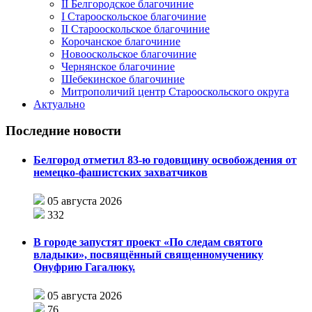
II Белгородское благочиние
I Старооскольское благочиние
II Старооскольское благочиние
Корочанское благочиние
Новооскольское благочиние
Чернянское благочиние
Шебекинское благочиние
Митрополичий центр Старооскольского округа
Актуально
Последние новости
Белгород отметил 83-ю годовщину освобождения от
немецко-фашистских захватчиков
05 августа 2026
332
В городе запустят проект «По следам святого
владыки», посвящённый священномученику
Онуфрию Гагалюку.
05 августа 2026
76