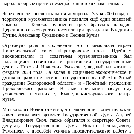
народа в борьбе против немецко-фашистских захватчиков.
Через пять лет после открытия мемориала, 3 мая 2000 года, на
территории музея-заповедника появился ещё один знаковый
символ — Колокол единения трёх братских народов.
Церемонию его открытия посетили три президента: Владимир
Путин, Александр Лукашенко и Леонид Кучма.
Огромную роль в сохранении этого мемориала играет
Попечительский совет «Прохоровское поле». Идейным
вдохновителем и создателем музея-заповедника был
выдающийся советский и российский государственный
деятель Николай Иванович Рыжков, ушедший из жизни в
феврале 2024 года. За вклад в социально-экономическое и
духовное развитие региона он удостоен званий «Почётный
гражданин Белгородской области» и «Почётный гражданин
Прохоровского района». В знак признания заслуг ему
установлен памятник у Культурно-исторического центра
музея.
Митрополит Иоанн отметил, что нынешний Попечительский
совет возглавляет депутат Государственной Думы Андрей
Владимирович Скоч, также обратился к секретарю Совета,
депутату Государственной Думы Никите Геннадьевичу
Румянцеву с просьбой усилить просветительскую работу в