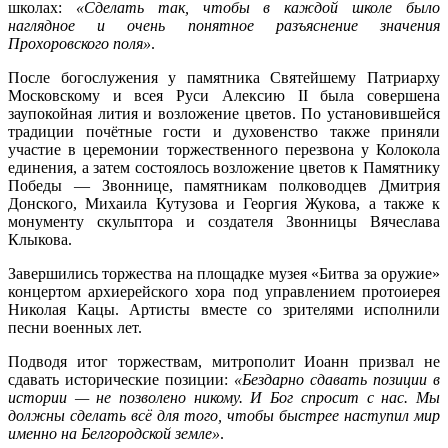
школах:
«Сделать так, чтобы в каждой школе было
наглядное и очень понятное разъяснение значения
Прохоровского поля»
.
После богослужения у памятника Святейшему Патриарху
Московскому
и всея Руси Алексию II была совершена
заупокойная лития и возложение цветов. По установившейся
традиции почётные гости и духовенство также приняли
участие в церемонии торжественного перезвона у Колокола
единения, а затем состоялось возложение цветов к Памятнику
Победы — Звоннице, памятникам полководцев Дмитрия
Донского, Михаила Кутузова и Георгия Жукова, а также к
монументу скульптора и создателя Звонницы Вячеслава
Клыкова.
Завершились торжества на площадке музея
«
Битва за оружие
»
концертом архиерейского хора под управлением протоиерея
Николая Кацы. Артисты вместе со зрителями исполнили
песни военных лет.
Подводя итог торжествам, митрополит Иоанн призвал не
сдавать исторические позиции:
«Бездарно сдавать позиции в
истории — не позволено никому. И Бог спросит с нас. Мы
должны сделать всё для того, чтобы быстрее наступил мир
именно на Белгородской земле»
.