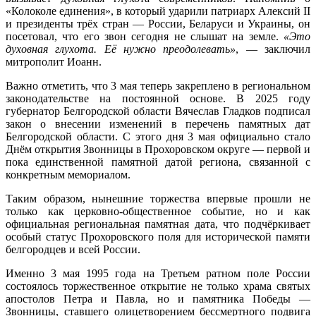
«Колоколе единения», в который ударили патриарх Алексий II
и президенты трёх стран
—
России, Беларуси и Украины, он
посетовал, что его звон сегодня не слышат на земле.
«Это
духовная глухота. Её нужно преодолевать»
, — заключил
митрополит Иоанн.
Важно отметить, что 3 мая теперь закреплено в региональном
законодательстве на постоянной основе. В 2025 году
губернатор Белгородской области Вячеслав Гладков подписал
закон о внесении изменений в перечень памятных дат
Белгородской области. С этого дня 3 мая официально стало
Днём открытия Звонницы в Прохоровском округе — первой и
пока единственной памятной датой региона, связанной с
конкретным мемориалом.
Таким образом, нынешние торжества впервые прошли не
только как церковно-общественное событие, но и как
официальная региональная памятная дата, что подчёркивает
особый статус Прохоровского поля для исторической памяти
белгородцев и всей России.
Именно 3 мая 1995 года на Третьем ратном поле России
состоялось торжественное открытие не только храма святых
апостолов Петра и Павла, но и памятника Победы —
Звонницы, ставшего олицетворением бессмертного подвига