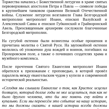
Торжества начались с Божественной литургии в храме святых
первоверховных апостолов Петра и Павла — символе победы
в крупнейшем танковом сражении Великой Отечественной
войны. Служение литургии возглавили Глава Белгородской
митрополии митрополит Иоанн, епископ Валуйский и
Алексеевский Савва и епископ Губкинский и Грайворонский
Авель. Преосвященным архиереям сослужили благочинные
Белгородской митрополии.
На сугубой ектении были вознесены особые прошения и
прочитана молитва о Святой Руси. На заупокойной ектении
молились об упокоении душ вождей и воинов, погибших на
Прохоровском поле, а также о почивших создателях храма и
музейного комплекса.
После прочтения Святого Евангелия митрополит Иоанн
обратился к прихожанам с проповедью, в которой провёл
параллель между евангельским чудом у купели и современной
исторической реальностью.
«Сегодня мы слышали Евангелие о том, как Христос исцелил
болящего, который долгие годы не мог исцелиться, так как не
было другого человека, кто бы мог помочь ему войти в
купальню. Если мы перенесём это событие на нашу историю,
то мы должны сказать: в нашей истории всегда должны