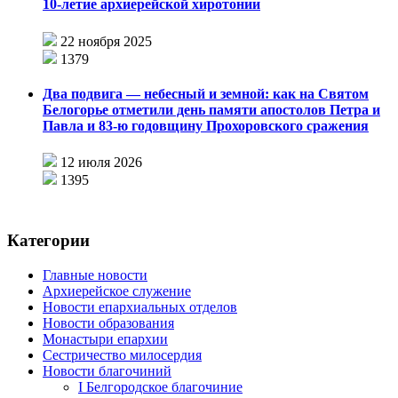
10-летие архиерейской хиротонии
22 ноября 2025
1379
Два подвига — небесный и земной: как на Святом
Белогорье отметили день памяти апостолов Петра и
Павла и 83-ю годовщину Прохоровского сражения
12 июля 2026
1395
Категории
Главные новости
Архиерейское служение
Новости епархиальных отделов
Новости образования
Монастыри епархии
Сестричество милосердия
Новости благочиний
I Белгородское благочиние