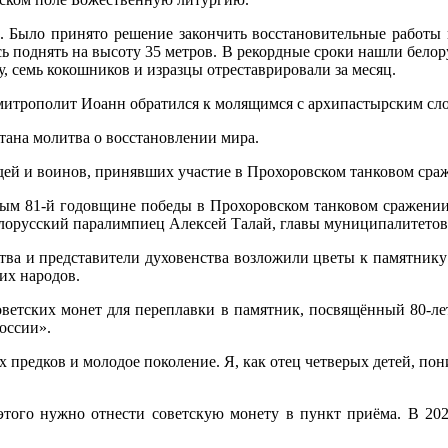
. Было принято решение закончить восстановительные работы к
ь поднять на высоту 35 метров. В рекордные сроки нашли бело
 семь кокошников и изразцы отреставрировали за месяц.
митрополит Иоанн обратился к молящимся с архипастырским сл
тана молитва о восстановлении мира.
дей и воинов, принявших участие в Прохоровском танковом ср
ым 81-й годовщине победы в Прохоровском танковом сражении 
лорусский паралимпиец Алексей Талай, главы муниципалитетов,
ства и представители духовенства возложили цветы к памятник
их народов.
оветских монет для переплавки в памятник, посвящённый 80-ле
оссии».
х предков и молодое поколение. Я, как отец четверых детей, по
того нужно отнести советскую монету в пункт приёма. В 2025