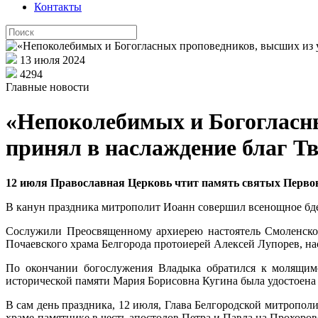
Контакты
13 июля 2024
4294
Главные новости
«Непоколебимых и Богогласны
принял в наслаждение благ 
12 июля Православная Церковь чтит память святых Первов
В канун праздника митрополит Иоанн совершил всенощное бден
Сослужили Преосвященному архиерею настоятель Смоленског
Почаевского храма Белгорода протоиерей Алексей Лупорев, на
По окончании богослужения Владыка обратился к молящимс
исторической памяти Мария Борисовна Кугина была удостоена
В сам день праздника, 12 июля, Глава Белгородской митропо
храме-памятнике в честь апостолов Петра и Павла на Прохоро