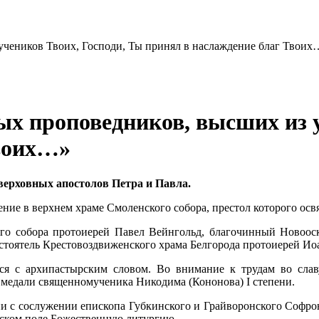
х проповедников, высших из у
Твоих…»
ерховных апостолов Петра и Павла.
ие в верхнем храме Смоленского собора, престол которого освя
о собора протоиерей Павел Вейнгольд, благочинный Новооско
стоятель Крестовоздвиженского храма Белгорода протоиерей Ио
я с архипастырским словом. Во внимание к трудам во слав
 медали священномученика Никодима (Кононова) I степени.
лии с сослужении епископа Губкинского и Грайворонского Софро
вском поле Божественную литургию.