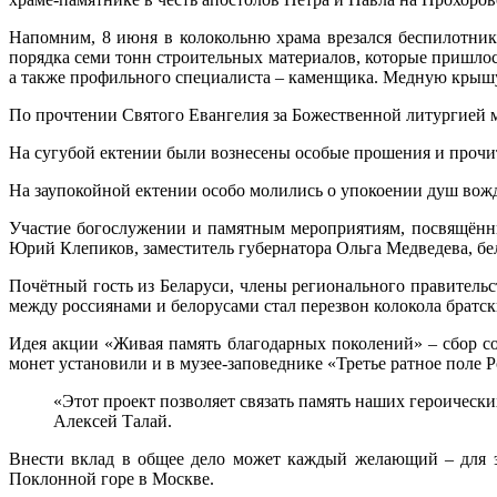
Напомним, 8 июня в колокольню храма врезался беспилотник
порядка семи тонн строительных материалов, которые пришлос
а также профильного специалиста – каменщика. Медную крышу,
По прочтении Святого Евангелия за Божественной литургией 
На сугубой ектении были вознесены особые прошения и прочи
На заупокойной ектении особо молились о упокоении душ вож
Участие богослужении и памятным мероприятиям, посвящённ
Юрий Клепиков, заместитель губернатора Ольга Медведева, бе
Почётный гость из Беларуси, члены регионального правитель
между россиянами и белорусами стал перезвон колокола братск
Идея акции «Живая память благодарных поколений» – сбор с
монет установили и в музее-заповеднике «Третье ратное поле Р
«Этот проект позволяет связать память наших героически
Алексей Талай.
Внести вклад в общее дело может каждый желающий – для э
Поклонной горе в Москве.