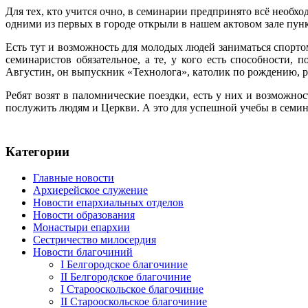
Для тех, кто учится очно, в семинарии предпринято всё необх
одними из первых в городе открыли в нашем актовом зале пунк
Есть тут и возможность для молодых людей заниматься спорто
семинаристов обязательное, а те, у кого есть способности,
Августин, он выпускник «Технолога», католик по рождению, р
Ребят возят в паломнические поездки, есть у них и возможнос
послужить людям и Церкви. А это для успешной учебы в семина
Категории
Главные новости
Архиерейское служение
Новости епархиальных отделов
Новости образования
Монастыри епархии
Сестричество милосердия
Новости благочиний
I Белгородское благочиние
II Белгородское благочиние
I Старооскольское благочиние
II Старооскольское благочиние