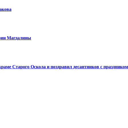
шакова
арии Магдалины
аме Старого Оскола и поздравил десантников с праздником