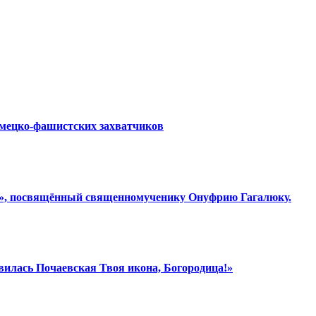
емецко-фашистских захватчиков
ки», посвящённый священномученику Онуфрию Гагалюку.
вилась Почаевская Твоя икона, Богородица!»