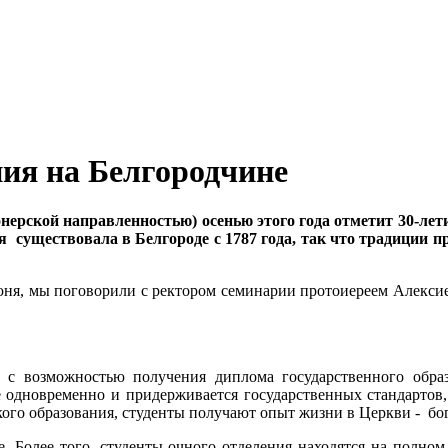
ния на Белгородчине
ерской направленностью) осенью этого года отметит 30-лет
я существовала в Белгороде с 1787 года, так что традиции 
июня, мы поговорили с ректором семинарии протоиереем Алекс
с возможностью получения диплома государственного образц
 одновременно и придерживается государственных стандартов,
ого образования, студенты получают опыт жизни в Церкви - бо
 Более того, студенты очного отделения находятся на полном