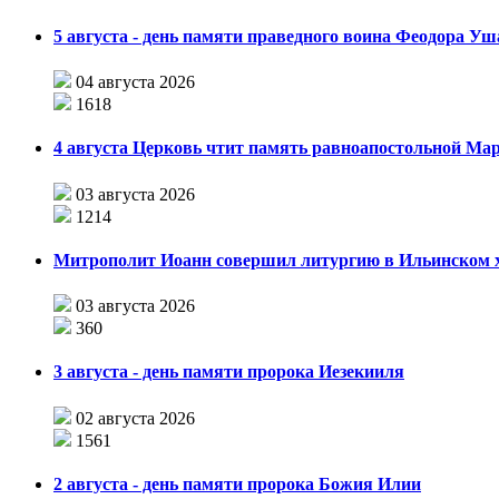
5 августа - день памяти праведного воина Феодора У
04 августа 2026
1618
4 августа Церковь чтит память равноапостольной М
03 августа 2026
1214
Митрополит Иоанн совершил литургию в Ильинском хр
03 августа 2026
360
3 августа - день памяти пророка Иезекииля
02 августа 2026
1561
2 августа - день памяти пророка Божия Илии