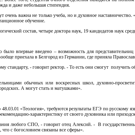
ежда и даже небольшая стипендия.
 очень важна не только учеба, но и духовное наставничество. «
танционное обучение.
еский состав, четыре доктора наук, 19 кандидатов наук среди 
тво было впервые введено – возможность для представительниц
ообще приехала в Белгород из Германии, где приняла Православ
у стандарту, - говорит ректор. - То есть они смогут получить о
тельницами обычных или воскресных школ, духовно-просветит
ородских. А могут стать и матушками».
 48.03.01 «Теология», требуются результаты ЕГЭ по русскому я
рекомендацию-характеристику от своего духовника или приходс
ания любого СПО, - говорит отец Алексий. - В государственны
 что с богословием связаны все сферы».