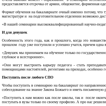
предоставляется отсрочка от армии, общежитие, форменная од
Формат обучения на бакалавриате очный именно потому, что тут
магистратуре и на подготовительном отделении возможно дис
«В нашей семинарии высококвалифицированный научно-педагогич
И для девушек
Особенность этого года, как и прошлого, когда это новшес
прошлом году уже поступили и успешно учатся, причем одна в
«Девушек мы принимаем на обучение только по государственном
глубокое и всестороннее».
«Они могут выстроить карьеру педагога - стать преподава
помощницами настоятелей, регентами на приходах, особенно г
Поступить после любого СПО
Чтобы поступить в семинарию на бакалавриат по направлению
собеседование на знание Закона Божьего и иметь письменную 
«Поступить к нам можно как после школы, так и после оконч
поступать в вузы только по своему профилю. А про нас решили,