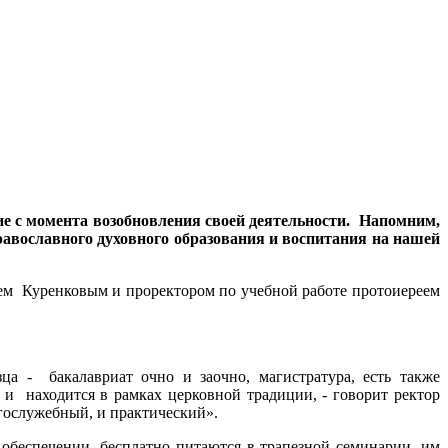
ие с момента возобновления своей деятельности. Напомним,
православного духовного образования и воспитания на нашей
ием Куренковым и проректором по учебной работе протоиереем
а - бакалавриат очно и заочно, магистратура, есть также
 и находится в рамках церковной традиции, - говорит ректор
гослужебный, и практический».
 обеспечении, бесплатно питаются в трапезной семинарии, им