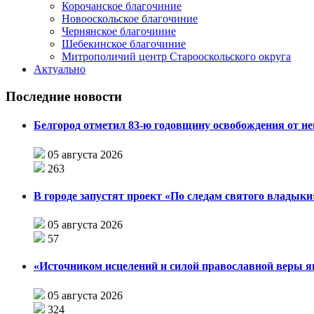
Корочанское благочиние
Новооскольское благочиние
Чернянское благочиние
Шебекинское благочиние
Митрополичий центр Старооскольского округа
Актуально
Последние новости
Белгород отметил 83-ю годовщину освобождения от н
05 августа 2026
263
В городе запустят проект «По следам святого влады
05 августа 2026
57
«Источником исцелений и силой православной веры я
05 августа 2026
324