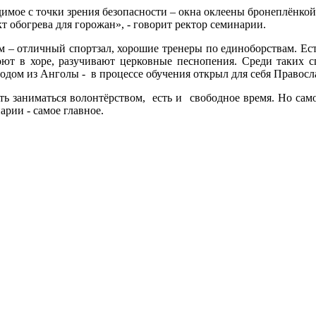
одимое с точки зрения безопасности – окна оклеены бронеплёнкой
т обогрева для горожан», - говорит ректор семинарии.
м – отличный спортзал, хорошие тренеры по единоборствам. Ест
 поют в хоре, разучивают церковные песнопения. Среди таких 
одом из Анголы - в процессе обучения открыл для себя Правосл
ть заниматься волонтёрством, есть и свободное время. Но само
рии - самое главное.