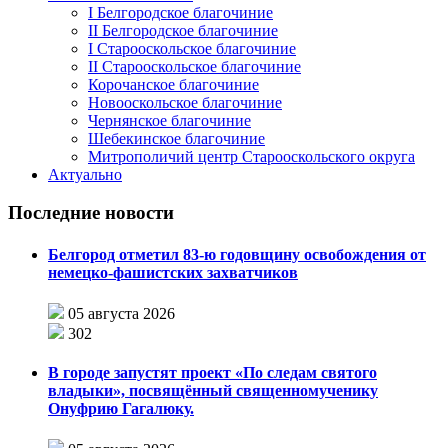
I Белгородское благочиние
II Белгородское благочиние
I Старооскольское благочиние
II Старооскольское благочиние
Корочанское благочиние
Новооскольское благочиние
Чернянское благочиние
Шебекинское благочиние
Митрополичий центр Старооскольского округа
Актуально
Последние новости
Белгород отметил 83-ю годовщину освобождения от
немецко-фашистских захватчиков
05 августа 2026
302
В городе запустят проект «По следам святого
владыки», посвящённый священномученику
Онуфрию Гагалюку.