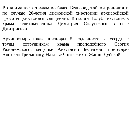
Во внимание к трудам во благо Белгородской митрополии и
по случаю 20-летия диаконской хиротонии архиерейской
грамоты удостоился священник Виталий Голуб, настоятель
храма великомученика Димитрия Солунского в селе
Дмитриевка.
Архипастырь также преподал благодарности за усердные
труды сотрудникам храма преподобного Сергия
Радонежского: матушке Анастасии Белецкой, пономарю
Алексею Гричанюку, Наталье Часовских и Жанне Дубской.