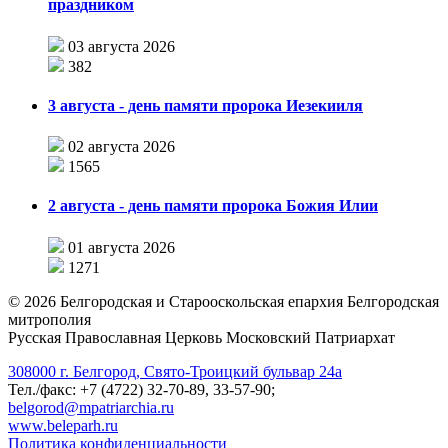
праздником
03 августа 2026
382
3 августа - день памяти пророка Иезекииля
02 августа 2026
1565
2 августа - день памяти пророка Божия Илии
01 августа 2026
1271
©
2026
Белгородская и Старооскольская епархия Белгородская
митрополия
Русская Православная Церковь Московский Патриархат
308000 г. Белгород, Свято-Троицкий бульвар 24а
Тел./факс: +7 (4722) 32-70-89, 33-57-90;
belgorod@mpatriarchia.ru
www.beleparh.ru
Политика конфиденциальности