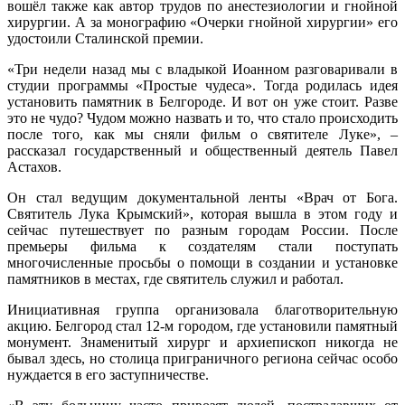
вошёл также как автор трудов по анестезиологии и гнойной
хирургии. А за монографию «Очерки гнойной хирургии» его
удостоили Сталинской премии.
«Три недели назад мы с владыкой Иоанном разговаривали в
студии программы «Простые чудеса». Тогда родилась идея
установить памятник в Белгороде. И вот он уже стоит. Разве
это не чудо? Чудом можно назвать и то, что стало происходить
после того, как мы сняли фильм о святителе Луке», –
рассказал государственный и общественный деятель Павел
Астахов.
Он стал ведущим документальной ленты «Врач от Бога.
Святитель Лука Крымский», которая вышла в этом году и
сейчас путешествует по разным городам России. После
премьеры фильма к создателям стали поступать
многочисленные просьбы о помощи в создании и установке
памятников в местах, где святитель служил и работал.
Инициативная группа организовала благотворительную
акцию. Белгород стал 12-м городом, где установили памятный
монумент. Знаменитый хирург и архиепископ никогда не
бывал здесь, но столица приграничного региона сейчас особо
нуждается в его заступничестве.