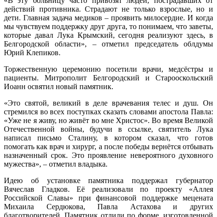
«В эту больницу часто привозят людей, пострадавших от
действий противника. Страдают не только взрослые, но и
дети. Главная задача медиков – проявить милосердие. И когда
мы чувствуем поддержку друг друга, то понимаем, что заветы,
которые давал Лука Крымский, сегодня реализуют здесь, в
Белгородской области», – отметил председатель облдумы
Юрий Клепиков.
Торжественную церемонию посетили врачи, медсёстры и
пациенты. Митрополит Белгородский и Старооскольский
Иоанн освятил новый памятник.
«Это святой, великий в деле врачевания телес и душ. Он
стремился во всех поступках сказать словами апостола Павла:
«Уже не я живу, но живёт во мне Христос». Во время Великой
Отечественной войны, будучи в ссылке, святитель Лука
написал письмо Сталину, в котором сказал, что готов
помогать как врач и хирург, а после победы вернётся отбывать
назначенный срок. Это проявление невероятного духовного
мужества», – отметил владыка.
Идею об установке памятника поддержал губернатор
Вячеслав Гладков. Её реализовали по проекту «Аллея
Российской Славы» при финансовой поддержке мецената
Михаила Сердюкова, Павла Астахова и других
благотворителей. Памятник отлили по форме, изготовленной