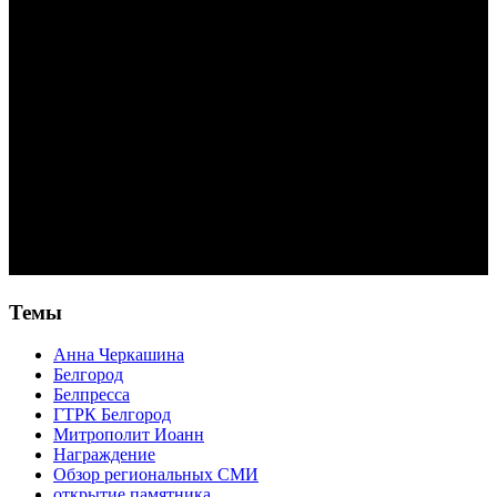
Темы
Анна Черкашина
Белгород
Белпресса
ГТРК Белгород
Митрополит Иоанн
Награждение
Обзор региональных СМИ
открытие памятника