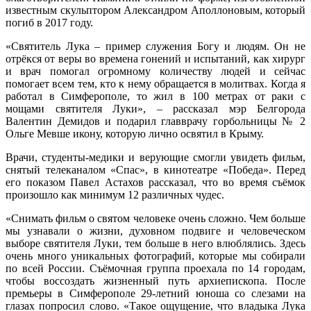
известным скульптором Александром Аполлоновым, который
погиб в 2017 году.
«Святитель Лука – пример служения Богу и людям. Он не
отрёкся от веры во времена гонений и испытаний, как хирург
и врач помогал огромному количеству людей и сейчас
помогает всем тем, кто к нему обращается в молитвах. Когда я
работал в Симферополе, то жил в 100 метрах от раки с
мощами святителя Луки», – рассказал мэр Белгорода
Валентин Демидов и подарил главврачу горбольницы № 2
Ольге Мевше икону, которую лично освятил в Крыму.
Врачи, студенты-медики и верующие смогли увидеть фильм,
снятый телеканалом «Спас», в кинотеатре «Победа». Перед
его показом Павел Астахов рассказал, что во время съёмок
произошло как минимум 12 различных чудес.
«Снимать фильм о святом человеке очень сложно. Чем больше
мы узнавали о жизни, духовном подвиге и человеческом
выборе святителя Луки, тем больше в него влюблялись. Здесь
очень много уникальных фотографий, которые мы собирали
по всей России. Съёмочная группа проехала по 14 городам,
чтобы воссоздать жизненный путь архиепископа. После
премьеры в Симферополе 29-летний юноша со слезами на
глазах попросил слово. «Такое ощущение, что владыка Лука