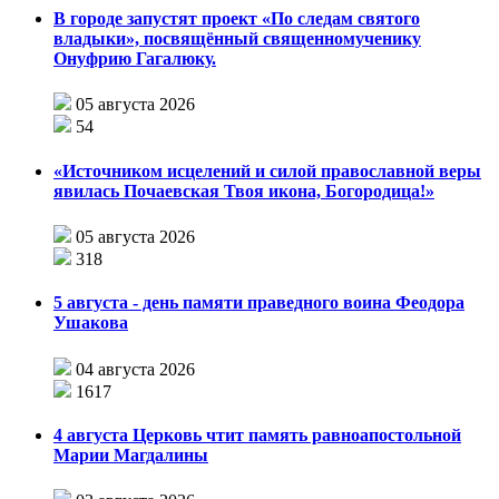
В городе запустят проект «По следам святого
владыки», посвящённый священномученику
Онуфрию Гагалюку.
05 августа 2026
54
«Источником исцелений и силой православной веры
явилась Почаевская Твоя икона, Богородица!»
05 августа 2026
318
5 августа - день памяти праведного воина Феодора
Ушакова
04 августа 2026
1617
4 августа Церковь чтит память равноапостольной
Марии Магдалины