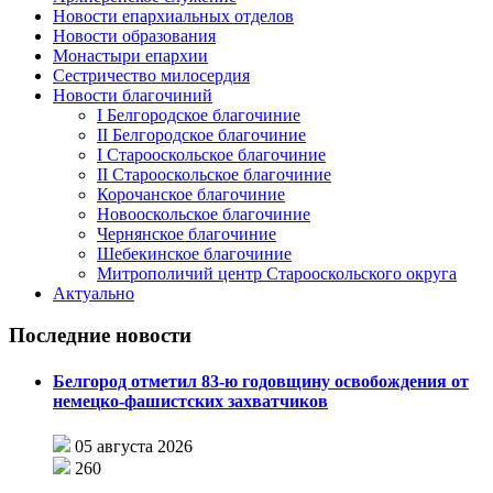
Новости епархиальных отделов
Новости образования
Монастыри епархии
Сестричество милосердия
Новости благочиний
I Белгородское благочиние
II Белгородское благочиние
I Старооскольское благочиние
II Старооскольское благочиние
Корочанское благочиние
Новооскольское благочиние
Чернянское благочиние
Шебекинское благочиние
Митрополичий центр Старооскольского округа
Актуально
Последние новости
Белгород отметил 83-ю годовщину освобождения от
немецко-фашистских захватчиков
05 августа 2026
260