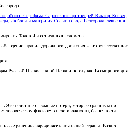
Белгорода.
реподобного Серафима Саровского протоиерей Виктор Кравец
;
жды, Любови и матери их Софии города Белгорода священник
ирович Толстой и сотрудники ведомства.
соблюдение правил дорожного движения - это ответственное
трия.
адам Русской Православной Церкви по случаю Всемирного дня
ов. Это поистине огромные потери, которые сравнимы по
м человеческом факторе: в неосторожности, беспечности
чи по сохранению народонаселения нашей страны. Важно