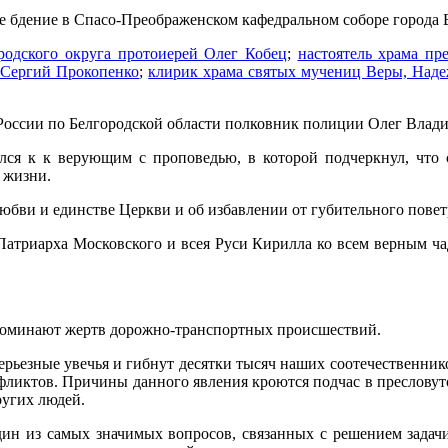
 бдение в Спасо-Преображенском кафедральном соборе города 
родского округа протоиерей Олег Кобец
;
настоятель храма п
 Сергий Прокопенко
;
клирик храма святых мучениц Веры, Наде
ссии по Белгородской области полковник полиции Олег Владим
ся к к верующим с проповедью, в которой подчеркнул, что 
 жизни.
бви и единстве Церкви и об избавлении от губительного пове
Патриарха Московского и всея Руси Кирилла
ко всем верным ч
вспоминают жертв дорожно-транспортных происшествий.
ерьезные увечья и гибнут десятки тысяч наших соотечественник
фликтов. Причины данного явления кроются подчас в пресловуто
ругих людей.
дин из самых значимых вопросов, связанных с решением зада