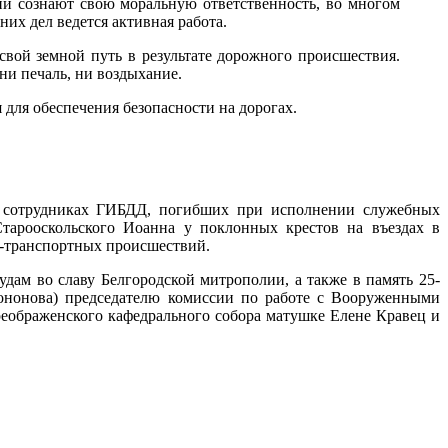
 они сознают свою моральную ответственность, во многом
их дел ведется активная работа.
 свой земной путь в результате дорожного происшествия.
ни печаль, ни воздыхание.
 для обеспечения безопасности на дорогах.
и сотрудниках ГИБДД, погибших при исполнении служебных
Старооскольского Иоанна у поклонных крестов на въездах в
о-транспортных происшествий.
дам во славу Белгородской митрополии, а также в память 25-
ононова) председателю комиссии по работе с Вооруженными
еображенского кафедрального собора матушке Елене Кравец и