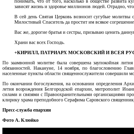
понимать, что от того, насколько в обществе развита к
зависят жизнь и здоровье миллионов людей. Отрадно, чт
В сей день Святая Церковь возносит сугубые молитвы о 
Милостивый Спаситель да простит им всякое согрешение 
Вас же, дорогие братья и сестры, призываю ценить данну
Храни вас всех Господь.
+КИРИЛЛ, ПАТРИАРХ МОСКОВСКИЙ И ВСЕЯ РУ
По заамвонной молитве была совершена заупокойная лити
обязанностей.
Накануне, 14 ноября, по благословению Гла
населенные пункты области священнослужители совершили мо
По окончании богослужения, на основании определения Архие
летия возрождения Белгородской епархии, митрополит Иоа
силами и связями с Правоохранительными организациями про
клирику храма преподобного Серафима Саровского священник
Пресс-служба епархии
Фото А. Клюйко