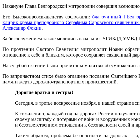
Накануне Глава Белгородской митрополии совершил всенощное
Его Высокопреосвященству сослужили:
благочинный I Белго
клирик
храма преподобного Серафима Саровского священник
Александр Фокин
.
За богослужением также молились начальник УГИБДД УМВД Ро
По прочтении Святого Евангелия митрополит Иоанн обратил
отношение к себе и близким, которое сохраняет священный дар
На сугубой ектении были прочитаны молитвы об умножении лю
По запричастном стихе было оглашено послание Святейшего 
памяти жертв дорожно-транспортных происшествий.
Дорогие братья и сестры!
Сегодня, в третье воскресенье ноября, в нашей стране 
К сожалению, каждый год на дорогах России получают с
своему масштабу с потерями от войн и вооруженных кон
и безответственном отношении к безопасности своей и д
Таким образом, проблема безопасности на дорогах — о