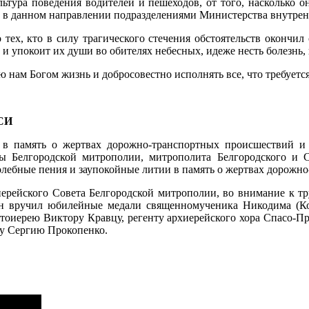
ультура поведения водителей и пешеходов, от того, насколько
о в данном направлении подразделениями Министерства внутренн
тех, кто в силу трагического стечения обстоятельств окончил
и упокоит их души во обителях небесных, идеже несть болезнь, 
ю нам Богом жизнь и добросовестно исполнять все, что требуется
СИ
я в память о жертвах дорожно-транспортных происшествий 
вы Белгородской митрополии, митрополита Белгородского и 
лебные пения и заупокойные литии в память о жертвах дорожн
рейского Совета Белгородской митрополии, во внимание к тру
нн вручил юбилейные медали священномученика Никодима (К
тоиерею Виктору Кравцу, регенту архиерейского хора Спасо-Пр
у Сергию Прокопенко.