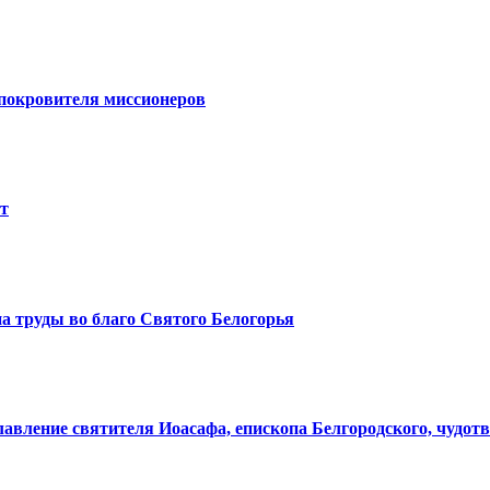
 покровителя миссионеров
ет
а труды во благо Святого Белогорья
лавление святителя Иоасафа, епископа Белгородского, чудот