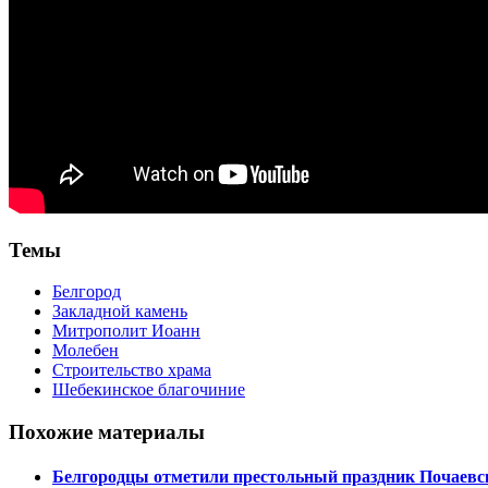
Темы
Белгород
Закладной камень
Митрополит Иоанн
Молебен
Строительство храма
Шебекинское благочиние
Похожие материалы
Белгородцы отметили престольный праздник Почаевск