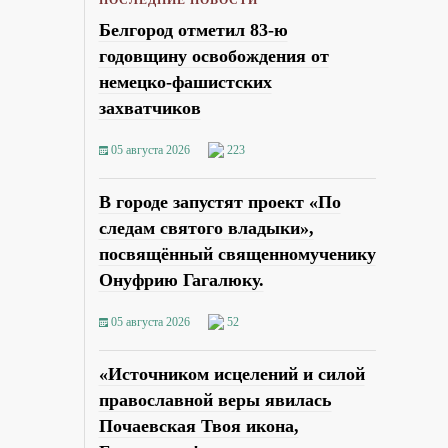
Белгород отметил 83-ю
годовщину освобождения от
немецко-фашистских
захватчиков
05 августа 2026
223
В городе запустят проект «По
следам святого владыки»,
посвящённый священномученику
Онуфрию Гагалюку.
05 августа 2026
52
«Источником исцелений и силой
православной веры явилась
Почаевская Твоя икона,