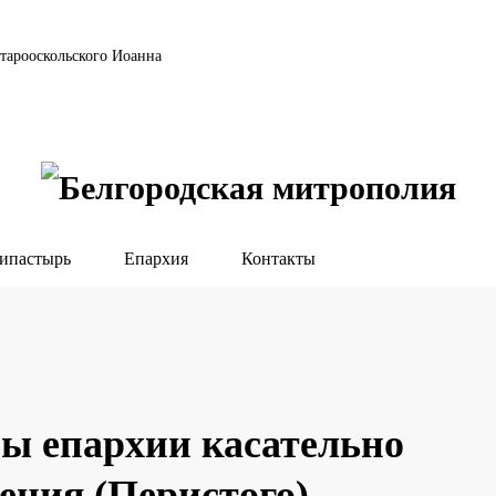
тарооскольского Иоанна
ипастырь
Епархия
Контакты
бы епархии касательно
ения (Перистого)