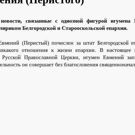
 новости, связанные с одиозной фигурой игумена
клириком Белгородской и Старооскольской епархии.
Евмений (Перистый) почислен за штат Белгородской е
икакого отношения к жизни епархии. В настоящее 
 Русской Православной Церкви, игумен Евмений за
тельность он совершает без благословения священноначал