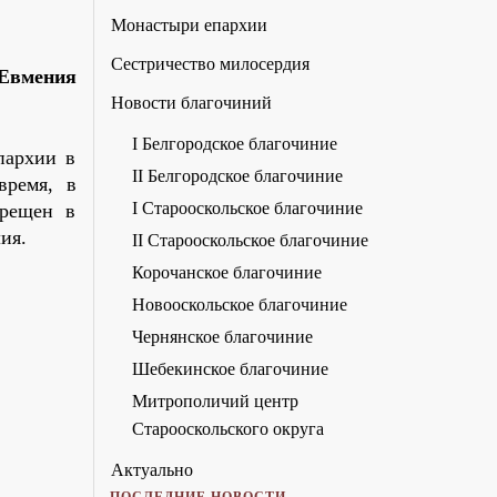
Монастыри епархии
Сестричество милосердия
 Евмения
Новости благочиний
I Белгородское благочиние
пархии в
II Белгородское благочиние
время, в
I Старооскольское благочиние
прещен в
ия.
II Старооскольское благочиние
Корочанское благочиние
Новооскольское благочиние
Чернянское благочиние
Шебекинское благочиние
Митрополичий центр
Старооскольского округа
Актуально
ПОСЛЕДНИЕ НОВОСТИ