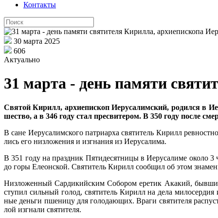
Контакты
30 марта 2025
606
Актуально
31 марта - день памяти свят
Свя­той Ки­рилл, ар­хи­епи­скоп Иеру­са­лим­ский, ро­дил­ся в Иер
ше­ство, а в 346 го­ду стал пре­сви­те­ром. В 350 го­ду по­сле сме
В сане Иеру­са­лим­ско­го пат­ри­ар­ха свя­ти­тель Ки­рилл рев­ност­н
лись его низ­ло­же­ния и из­гна­ния из Иеру­са­ли­ма.
В 351 го­ду на празд­ник Пя­ти­де­сят­ни­цы в Иеру­са­ли­ме око­ло 3
до го­ры Еле­он­ской. Свя­ти­тель Ки­рилл со­об­щил об этом зна­ме­ни
Низ­ло­жен­ный Сар­ди­кий­ским Со­бо­ром ере­тик Ака­кий, быв­ший ми
сту­пил силь­ный го­лод, свя­ти­тель Ки­рилл на де­ла ми­ло­сер­дия 
ные день­ги пше­ни­цу для го­ло­да­ю­щих. Вра­ги свя­ти­те­ля рас­пу­
лой из­гна­ли свя­ти­те­ля.