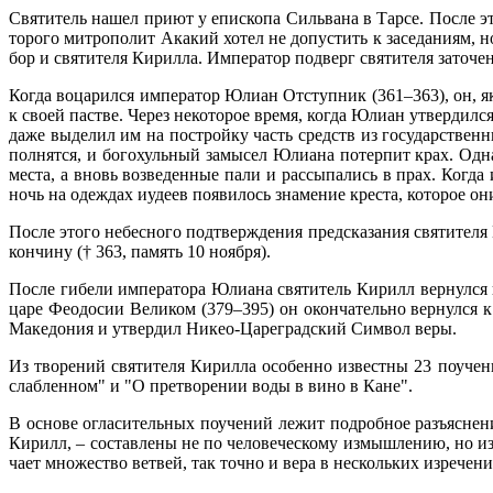
Свя­ти­тель на­шел при­ют у епи­ско­па Силь­ва­на в Тар­се. По­сле 
то­ро­го мит­ро­по­лит Ака­кий хо­тел не до­пу­стить к за­се­да­ни­ям, 
бор и свя­ти­те­ля Ки­рил­ла. Им­пе­ра­тор под­верг свя­ти­те­ля за­то­че
Ко­гда во­ца­рил­ся им­пе­ра­тор Юли­ан От­ступ­ник (361–363), он, як
к сво­ей пастве. Через неко­то­рое вре­мя, ко­гда Юли­ан утвер­дил­ся
да­же вы­де­лил им на по­строй­ку часть средств из го­судар­ствен­ны
пол­нят­ся, и бо­го­хуль­ный за­мы­сел Юли­а­на по­тер­пит крах. Од­н
ме­ста, а вновь воз­ве­ден­ные па­ли и рас­сы­па­лись в прах. Ко­гда
ночь на одеж­дах иуде­ев по­яви­лось зна­ме­ние кре­ста, ко­то­рое о
По­сле это­го небес­но­го под­твер­жде­ния пред­ска­за­ния свя­ти­те­л
кон­чи­ну († 363, па­мять 10 ноября).
По­сле ги­бе­ли им­пе­ра­то­ра Юли­а­на свя­ти­тель Ки­рилл вер­нул­с
ца­ре Фе­о­до­сии Ве­ли­ком (379–395) он окон­ча­тель­но вер­нул­ся к
Ма­ке­до­ния и утвер­дил Ни­кео-Ца­ре­град­ский Сим­вол ве­ры.
Из тво­ре­ний свя­ти­те­ля Ки­рил­ла осо­бен­но из­вест­ны 23 по­уче
слаб­лен­ном" и "О пре­тво­ре­нии во­ды в ви­но в Кане".
В ос­но­ве огла­си­тель­ных по­уче­ний ле­жит по­дроб­ное разъ­яс­не­
Ки­рилл, – со­став­ле­ны не по че­ло­ве­че­ско­му из­мыш­ле­нию, но из
ча­ет мно­же­ство вет­вей, так точ­но и ве­ра в несколь­ких из­ре­че­ни­