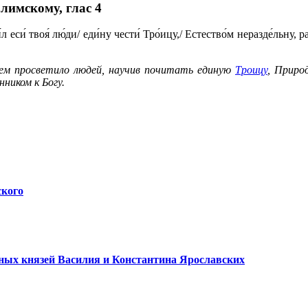
алимскому,
глас 4
еси́ твоя́ лю́ди/ еди́ну чести́ Тро́ицу,/ Естество́м неразде́льну, р
ем просветило людей, научив почитать единую
Троицу
, Приро
ником к Богу.
ского
ных князей Василия и Константина Ярославских