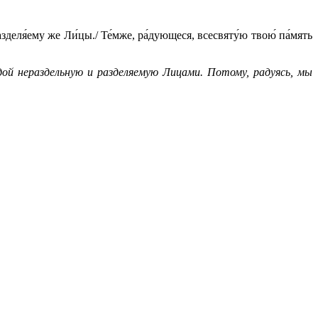
азделя́ему же Ли́цы./ Те́мже, ра́дующеся, всесвяту́ю твою́ па́мять
дой нераздельную и разделяемую Лицами. Потому, радуясь, мы