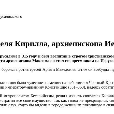
ителя Кирилла, архиепископа И
у­са­ли­ме в 315 го­ду и был вос­пи­тан в стро­гом хри­сти­ан­ском б
р­ти ар­хи­епи­ско­па Мак­си­ма он стал его пре­ем­ни­ком на Иеру­са
о бо­рол­ся про­тив ере­сей Ария и Ма­ке­до­ния. Этим он воз­бу­дил пр
 ча­сов дня бы­ло чу­дес­ное зна­ме­ние: на небе явил­ся Чест­ный Крес
и им­пе­ра­то­ру-ари­а­ни­ну Кон­стан­цию (351–363), на­де­ясь об­ра­тит
т­ро­по­ли­том Ке­са­рий­ским, ре­шил из­гнать свя­ти­те­ля Ки­рил­ла, 
ис­тра­тил все свое иму­ще­ство. Так как го­лод не пре­кра­щал­ся, свя­
сти­ли слух, буд­то бы ви­де­ли в го­ро­де жен­щи­ну, пля­сав­шую в свя­