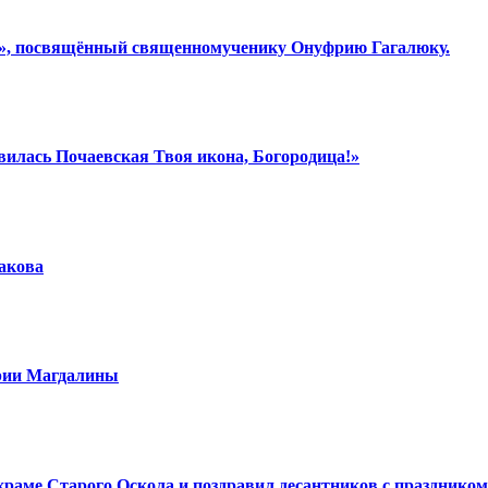
ки», посвящённый священномученику Онуфрию Гагалюку.
вилась Почаевская Твоя икона, Богородица!»
шакова
арии Магдалины
аме Старого Оскола и поздравил десантников с праздником