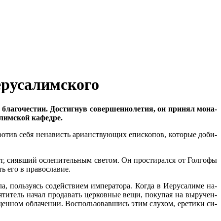
ерусалимского
ла­го­че­стии. До­стиг­нув со­вер­шен­но­ле­тия, он при­нял мо­на­
­лим­ской ка­фед­ре.
о­тив се­бя нена­висть ари­ан­ству­ю­щих епи­ско­пов, ко­то­рые до­би­
т, си­яв­ший осле­пи­тель­ным све­том. Он про­сти­рал­ся от Гол­го­фы
ь его в пра­во­сла­вие.
поль­зу­ясь со­дей­стви­ем им­пе­ра­то­ра. Ко­гда в Иеру­са­ли­ме на­
ти­тель на­чал про­да­вать цер­ков­ные ве­щи, по­ку­пая на вы­ру­чен­
щен­ном об­ла­че­нии. Вос­поль­зо­вав­шись этим слу­хом, ере­ти­ки си­