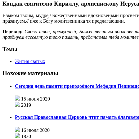
Кондак святителю Кириллу, архиепископу Иерус
Язы́ком твои́м, му́дре,/ Боже́ственными вдохнове́ньми просвети́л 
пра́зднуем,// и́же к Бо́гу моли́твенника тя предлага́ющии.
Перевод:
Слово твое, премудрый, Божественным вдохновени
празднуем всесвятую твою память, представляя тебя молитвен
Темы
Жития святых
Похожие материалы
Сегодня день памяти преподобного Мефодия Пешнош
15 июня 2020
2019
Русская Православная Церковь чтит память благовер
16 июля 2020
1830