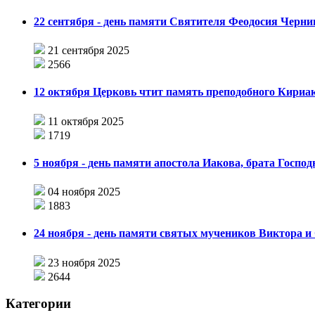
22 сентября - день памяти Святителя Феодосия Черни
21 сентября 2025
2566
12 октября Церковь чтит память преподобного Кириа
11 октября 2025
1719
5 ноября - день памяти апостола Иакова, брата Господ
04 ноября 2025
1883
24 ноября - день памяти святых мучеников Виктора 
23 ноября 2025
2644
Категории