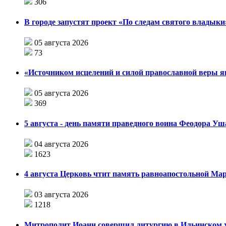
306
В городе запустят проект «По следам святого влады
05 августа 2026
73
«Источником исцелений и силой православной веры я
05 августа 2026
369
5 августа - день памяти праведного воина Феодора У
04 августа 2026
1623
4 августа Церковь чтит память равноапостольной М
03 августа 2026
1218
Митрополит Иоанн совершил литургию в Ильинском хр