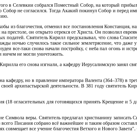
это­го в Селев­кии со­брал­ся По­мест­ный Со­бор, на ко­то­рый при­бы­
но Со­бор не со­гла­сил­ся. То­гда Ака­кий по­ки­нул Со­бор и пе­ред им­
­нию.
о­бы из бла­го­че­стия, от­ме­нил все по­ста­нов­ле­ния Кон­стан­ция, н
 на пре­сто­ле, он от­кры­то от­рек­ся от Хри­ста. Он поз­во­лил ев­ре­
х по­да­тей. Свя­ти­тель Ки­рилл пред­ска­зы­вал, что сло­ва Спа­си­те­
а­жды но­чью слу­чи­лось та­кое силь­ное зем­ле­тря­се­ние, что да­же у
 иудеи все-та­ки сно­ва на­ча­ли по­строй­ку, с неба пал огонь и ис­т
ни ни­чем не мог­ли уни­что­жить.
я Ки­рил­ла его сно­ва из­гна­ли, а ка­фед­ру Иеру­са­лим­скую за­нял свя
я на ка­фед­ру, но в прав­ле­ние им­пе­ра­то­ра Ва­лен­та (364–378) в 
 сво­ей ар­хи­пас­тыр­ской де­я­тель­но­сти. В 381 го­ду свя­ти­тель Ки­
­ния (18 огла­си­тель­ных для го­то­вя­щих­ся при­нять Кре­ще­ние и 5 
ние Сим­во­ла ве­ры. Свя­ти­тель пред­ла­гал хри­сти­а­ни­ну за­пи­сат
 все­го Пи­са­ния со­бра­но всё важ­ней­шее и та­ким об­ра­зом со­став­
ях сов­ме­ща­ет все уче­ние бла­го­че­стия Вет­хо­го и Но­во­го За­ве­та"