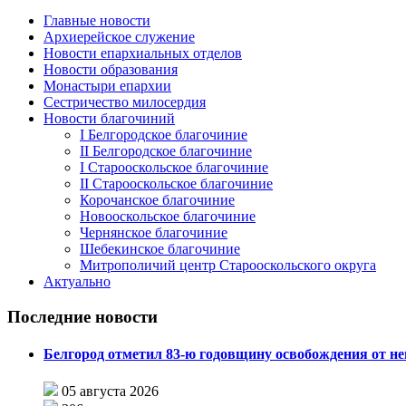
Главные новости
Архиерейское служение
Новости епархиальных отделов
Новости образования
Монастыри епархии
Сестричество милосердия
Новости благочиний
I Белгородское благочиние
II Белгородское благочиние
I Старооскольское благочиние
II Старооскольское благочиние
Корочанское благочиние
Новооскольское благочиние
Чернянское благочиние
Шебекинское благочиние
Митрополичий центр Старооскольского округа
Актуально
Последние новости
Белгород отметил 83-ю годовщину освобождения от н
05 августа 2026