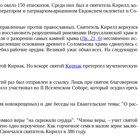
ло око­ло 150 епи­ско­пов. Сре­ди них был и свя­ти­тель Ки­рилл, ко­
пе­ра­то­ром и пат­ри­ар­хом-ари­а­ни­ном Ев­док­си­ем окле­ве­тал и Со­
а­прав­лен­ные про­тив пра­во­слав­ных. Свя­ти­тель Ки­рилл вер­нул­ся
ям вос­ста­но­вить раз­ру­шен­ный рим­ля­на­ми Иеру­са­лим­ский храм и
ля о ра­зо­ре­нии са­мых кам­ней хра­ма (
Лк. 21, 6
) несо­мнен­но ис­
целев­шие ос­но­ва­ния древ­не­го Со­ло­мо­но­ва хра­ма сдви­ну­лись с
ре­бил ра­бо­чие ору­дия. Ве­ли­кий ужас объ­ял всех. На сле­ду­ю­щую
­той Ки­ри­ак. Но вско­ре свя­той
Ки­ри­ак
пре­тер­пел му­че­ни­че­скую
тре­тий раз был от­прав­лен в ссыл­ку. Лишь при свя­том бла­го­вер­ном
рилл участ­во­вал во II Все­лен­ском Со­бо­ре, ко­то­рый осу­дил ересь
для но­во­кре­ще­ных) и две бе­се­ды на Еван­гель­ские те­мы: "О рас­
ь Сим­вол ве­ры "на скри­жа­ли серд­ца". "Чле­ны ве­ры, – учит свя­той
ле­но од­но ве­ро­уче­ние. Как гор­чич­ное се­мя в ма­лом зерне за­клю­
. Скон­чал­ся свя­ти­тель Ки­рилл в 386 го­ду.