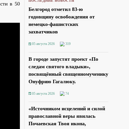
ПОСЛЕДНИЕ НОВОСТИ
сти в 50
Белгород отметил 83-ю
годовщину освобождения от
немецко-фашистских
захватчиков
05 августа 2026
319
В городе запустят проект «По
следам святого владыки»,
посвящённый священномученику
Онуфрию Гагалюку.
05 августа 2026
74
«Источником исцелений и силой
православной веры явилась
Почаевская Твоя икона,