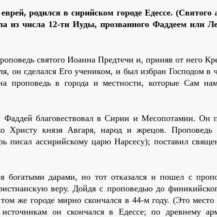
еврей, родился в сирийском городе Едессе. (Святого 
ла из числа 12-ти Иуды, прозванного Фаддеем или Ле
роповедь святого Иоанна Предтечи и, приняв от него Кр
я, он сделался Его учеником, и был избран Господом в 
на проповедь в города и местности, которые Сам нам
л Фаддей благовествовал в Сирии и Месопотамии. Он 
ко Христу князя Авгаря, народ и жрецов. Проповедь
рь писал ассирийскому царю Нарсесу); поставил свяще
ея богатыми дарами, но тот отказался и пошел с проп
христианскую веру. Дойдя с проповедью до финикийског
 том же городе мирно скончался в 44-м году. (Это мест
 источникам он скончался в Едессе; по древнему ар