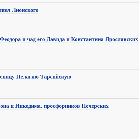
инея Лионского
 Феодора и чад его Давида и Константина Ярославских
ченицу Пелагию Тарсийскую
дона и Никодима, просфорников Печерских