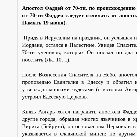
Апостол Фаддей от 70-ти, по происхождению 
от 70-ти Фаддея следует отличать от апосто
Память 19 июня).
Придя в Иерусалим на праздник, он услышал п
Иордане, остался в Палестине. Увидев Спасител
70-ти учеников, которых Он послал по два 
посетить (Лк. 10, 1).
После Вознесения Спасителя на Небо, апосто
проповедью Евангелия в Едессу и обратил 
утверждал многими чудесами (о которых Авга
устроил Едесскую Церковь.
Князь Авгарь хотел наградить апостола Фадд
другие города, обращая многих язычников в 
Вирита (Бейрута), он основал там Церковь и в
указывается в славянской минеи; по другим