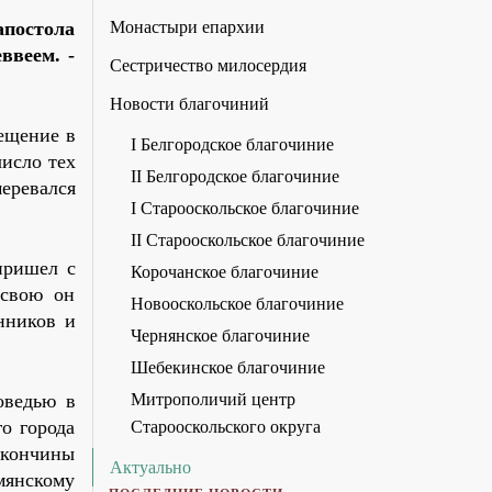
апостола
Монастыри епархии
ввеем. -
Сестричество милосердия
Новости благочиний
ещение в
I Белгородское благочиние
число тех
II Белгородское благочиние
еревался
I Старооскольское благочиние
II Старооскольское благочиние
пришел с
Корочанское благочиние
 свою он
Новооскольское благочиние
нников и
Чернянское благочиние
Шебекинское благочиние
оведью в
Митрополичий центр
о города
Старооскольского округа
о кончины
Актуально
мянскому