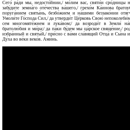
Сего́ ра́ди мы, недосто́йнии,/ мо́лим вас, святи́и сро́дницы н
забу́дите земна́го оте́чества ва́шего,/ грехо́м Ка́инова братоуб
поруга́нием святы́нь, безбо́жием и на́шими беззако́нии отягч
Умоли́те Го́спода Сил,/ да утверди́т Це́рковь Свою́ непоколеби́м
сем многомяте́жнем и лука́вом;/ да возроди́т в Земли́ на
братолю́бия и ми́ра;/ да па́ки бу́дем мы ца́рское свяще́ние,/ ро
избра́нный и святы́й,/ при́сно с ва́ми сла́вящий Отца́ и Сы́на и
Ду́ха во ве́ки веко́в. Ами́нь.