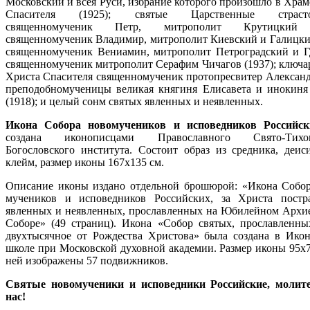
Московский и всея Руси, избрание которого произошло в Храм
Спасителя (1925); святые Царственные страсто
священномученик Петр, митрополит Крутицкий (
священномученик Владимир, митрополит Киевский и Галицкий
священномученик Вениамин, митрополит Петроградский и Г
священномученик митрополит Серафим Чичагов (1937); ключа
Христа Спасителя священномученик протопресвитер Александр
преподобномученицы великая княгиня Елисавета и инокиня
(1918); и целый сонм святых явленных и неявленных.
Икона Собора новомучеников и исповедников Российск
создана иконописцами Православного Свято-Тихон
Богословского института. Состоит образ из средника, деис
клейм, размер иконы 167х135 см.
Описание иконы издано отдельной брошюрой: «Икона Собо
мучеников и исповедников Российских, за Христа постр
явленных и неявленных, прославленных на Юбилейном Архи
Соборе» (49 страниц). Икона «Собор святых, прославленны
двухтысячное от Рождества Христова» была создана в Ико
школе при Московской духовной академии. Размер иконы 95х7
ней изображены 57 подвижников.
Святые новомученики и исповедники Российские, молит
нас!