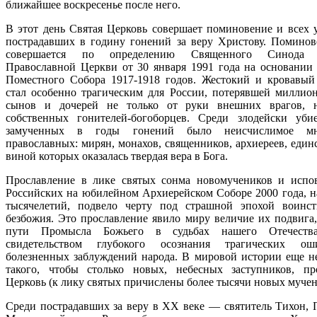
ближайшее воскресенье после него.
В этот день Святая Церковь совершает поминовение и всех 
пострадавших в годину гонений за веру Христову. Поминов
совершается по определению Священного Синода 
Православной Церкви от 30 января 1991 года на основании
Поместного Собора 1917-1918 годов. Жестокий и кровавы
стал особенно трагическим для России, потерявшей миллио
сынов и дочерей не только от руки внешних врагов, 
собственных гонителей-богоборцев. Среди злодейски уб
замученных в годы гонений было неисчислимое мн
православных: мирян, монахов, священников, архиереев, един
виной которых оказалась твердая вера в Бога.
Прославление в лике святых сонма новомучеников и испо
Российских на юбилейном Архиерейском Соборе 2000 года, н
тысячелетий, подвело черту под страшной эпохой воинс
безбожия. Это прославление явило миру величие их подвига,
пути Промысла Божьего в судьбах нашего Отечества
свидетельством глубокого осознания трагических о
болезненных заблуждений народа. В мировой истории еще н
такого, чтобы столько новых, небесных заступников, пр
Церковь (к лику святых причислены более тысячи новых мучен
Среди пострадавших за веру в ХХ веке ― святитель Тихон, 