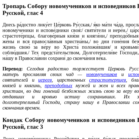
Тропарь Собору новомучеников и исповедников 
Русской,
глас 4
Днесь ра́достно лику́ет Це́рковь Ру́сская,/ я́ко ма́ти ча́да, прос
новому́ченики и испове́дники своя́:/ святи́тели и иере́и,/ ца́
страстоте́рпцы, благове́рныя кня́зи и княги́ни,/ преподо́бны
же́ны и вся правосла́вныя христиа́ны,/ во дни гоне́ния без
жизнь свою́ за ве́ру во Христа́ положи́вшия/ и кровьми́
соблю́дшия./ Тех предста́тельством, Долготерпели́ве Го́споди,/
на́шу в Правосла́вии сохрани́ до сконча́ния ве́ка.
Перевод:
Сегодня радостно торжествует Церковь Русск
матерь прославляя своих чад —
новомучеников
и
испо
святителей и
иереев
, царственных
страстотерпцев
, бла
князей и княгинь,
преподобных
мужей и жен и всех прав
христиан, во дни гонений безбожных жизнь свою за веру в
отдавших и кровью истину сохранивших. Их за
долготерпеливый Господи, страну нашу в Православии со
скончания времен.
Кондак Собору новомучеников и исповедников 
Русской,
глас 3
Днесь новому́ченицы Росси́йстии в ри́зах бе́лых предстоя́