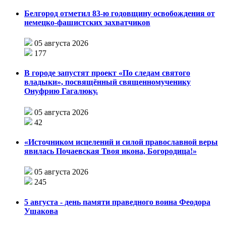
Белгород отметил 83-ю годовщину освобождения от
немецко-фашистских захватчиков
05 августа 2026
177
В городе запустят проект «По следам святого
владыки», посвящённый священномученику
Онуфрию Гагалюку.
05 августа 2026
42
«Источником исцелений и силой православной веры
явилась Почаевская Твоя икона, Богородица!»
05 августа 2026
245
5 августа - день памяти праведного воина Феодора
Ушакова