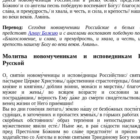
Бо́жию/ и со а́нгелы песнь побе́дную воспева́ют Бо́гу:/ благосло
сла́ва, и прему́дрость,/ и хвала́, и честь, и си́ла, и кре́пость// на́
во ве́ки веко́в. Ами́нь.
Перевод:
Сегодня новомученики Российские в белых 
предстоят
Агнцу Божию
и с ангелами воспевают победную пе
«Благословение, и слава, и премудрость, и хвала, и честь, 
крепость нашему Богу во веки веков. Аминь».
Молитва новомученикам и исповедникам 
Русской
О, святи́и новому́ченицы и испове́дницы Росси́йстии:/ свят
па́стырие Це́ркве Христо́вы,/ ца́рственнии страстоте́рпцы,/ бла
кня́зие и княги́ни,/ до́блии во́ини, мона́си и мирсти́и,/ благо
му́жие и жены́,/ во вся́цем во́зрасте и сосло́вии за
пострада́вшии,/ ве́рность Ему́ да́же до сме́рти свиде́тельство
вене́ц жи́зни от Него́ прие́мшии!
Вы во дни гоне́ния лю́таго,/ зе́млю на́шу от безбо́жных пости́г
суди́щах, в заточе́ниих и про́пастех земны́х,/ в го́рьких рабо́тах
ско́рбных обстоя́ниих/ о́браз терпе́ния и непосты́днаго у
му́жественне яви́ли есте́./ Ны́не же, в раи́ сла́дости наслажд
пред Престо́лом Бо́жиим во сла́ве предстои́те/ и при́сно 
хода́тайство со А́нгелы и все́ми святы́ми Триеди́ному Бо́гу возн