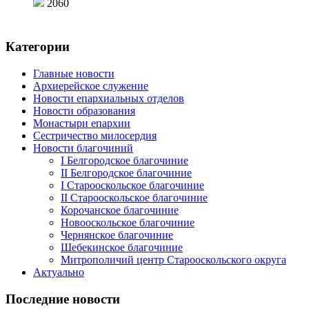
2060
Категории
Главные новости
Архиерейское служение
Новости епархиальных отделов
Новости образования
Монастыри епархии
Сестричество милосердия
Новости благочиний
I Белгородское благочиние
II Белгородское благочиние
I Старооскольское благочиние
II Старооскольское благочиние
Корочанское благочиние
Новооскольское благочиние
Чернянское благочиние
Шебекинское благочиние
Митрополичий центр Старооскольского округа
Актуально
Последние новости