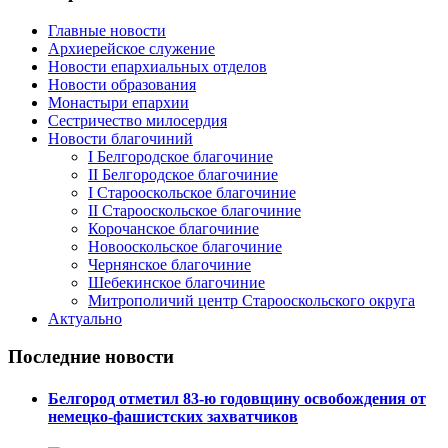
Главные новости
Архиерейское служение
Новости епархиальных отделов
Новости образования
Монастыри епархии
Сестричество милосердия
Новости благочиний
I Белгородское благочиние
II Белгородское благочиние
I Старооскольское благочиние
II Старооскольское благочиние
Корочанское благочиние
Новооскольское благочиние
Чернянское благочиние
Шебекинское благочиние
Митрополичий центр Старооскольского округа
Актуально
Последние новости
Белгород отметил 83-ю годовщину освобождения от
немецко-фашистских захватчиков