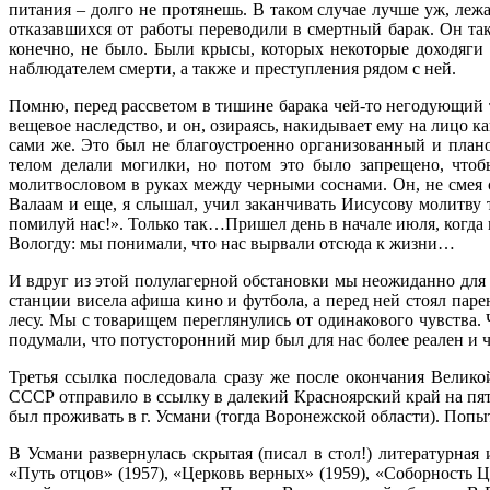
питания – долго не протянешь. В таком случае лучше уж, леж
отказавшихся от работы переводили в смертный барак. Он так
конечно, не было. Были крысы, которых некоторые доходяги 
наблюдателем смерти, а также и преступления рядом с ней.
Помню, перед рассветом в тишине барака чей-то негодующий тр
вещевое наследство, и он, озираясь, накидывает ему на лицо 
сами же. Это был не благоустроенно организованный и плано
телом делали могилки, но потом это было запрещено, что
молитвословом в руках между черными соснами. Он, не смея с
Валаам и еще, я слышал, учил заканчивать Иисусову молитву 
помилуй нас!». Только так…Пришел день в начале июля, когда
Вологду: мы понимали, что нас вырвали отсюда к жизни…
И вдруг из этой полулагерной обстановки мы неожиданно для
станции висела афиша кино и футбола, а перед ней стоял паре
лесу. Мы с товарищем переглянулись от одинакового чувства.
подумали, что потусторонний мир был для нас более реален и ч
Третья ссылка последовала сразу же после окончания Вели
СССР отправило в ссылку в далекий Красноярский край на пят
был проживать в г. Усмани (тогда Воронежской области). Попыт
В Усмани развернулась скрытая (писал в стол!) литературная
«Путь отцов» (1957), «Церковь верных» (1959), «Соборность 