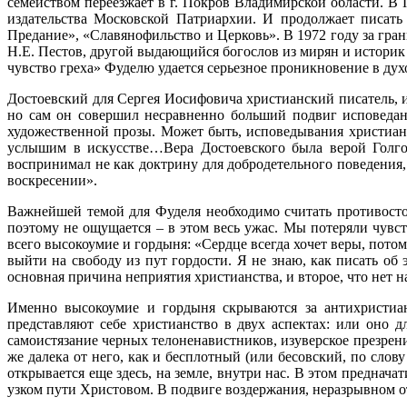
семейством переезжает в г. Покров Владимирской области. В
издательства Московской Патриархии. И продолжает писать
Предание», «Славянофильство и Церковь». В 1972 году за гра
Н.Е. Пестов, другой выдающийся богослов из мирян и историк
чувство греха» Фуделю удается серьезное проникновение в ду
Достоевский для Сергея Иосифовича христианский писатель, и
но сам он совершил несравненно больший подвиг исповедан
художественной прозы. Может быть, исповедывания христианс
услышим в искусстве…Вера Достоевского была верой Голгоф
воспринимал не как доктрину для добродетельного поведения, 
воскресении».
Важнейшей темой для Фуделя необходимо считать противостоя
поэтому не ощущается – в этом весь ужас. Мы потеряли чувс
всего высокоумие и гордыня: «Сердце всегда хочет веры, потому
выйти на свободу из пут гордости. Я не знаю, как писать об э
основная причина неприятия христианства, и второе, что нет н
Именно высокоумие и гордыня скрываются за антихристиан
представляют себе христианство в двух аспектах: или оно 
самоистязание черных телоненавистников, изуверское презрени
же далека от него, как и бесплотный (или бесовский, по сло
открывается еще здесь, на земле, внутри нас. В этом преднач
узком пути Христовом. В подвиге воздержания, неразрывном о