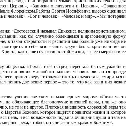
ает переводы с иностранных языков христианских текстов для
 стен Церкви», «Записки о литургии и Церкви», «Священное
е Павле Флоренском.Работы Сергея Иосифовича высоко оценивал
 и человек», «Бог и человек», «Человек и мир». «Мы потеряли
славия: «Достоевский называл Диккенса великим христианином,
едывании, как бы случайно облекшемся в драгоценную форму
не, в такой открытости и распятии мы больше уже никогда не
 повторить в себе всю евангельскую быль: христианство он
риста, как наше соучастие в этой жизни, – в ее смерти и в ее
 общества: «Тьма», то есть грех, перестала быть «чуждой» и
т, что виновниками любого падения человека являются прежде
 него принять веру это значит слезть с пьедестала, смириться и
пел понять две вещи: первое – это то, что как раз в них лежит
ристова учения светским и маловерным миром: «Люди часто
щем, не обязывающее благополучие внешней веры, или же оно
но, не то и не другое. Плотская внешность словесной веры так
е о Царстве Божием, которое ищется подвигом жизни и которое
 вся цель, и вся возможность подвига очищения души и тела на
 скверны греха, чтобы стать нетленным храмом Божиим».