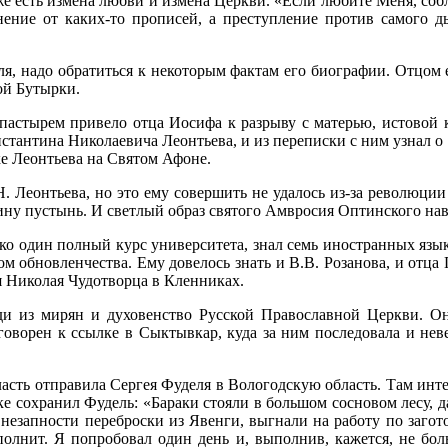
 же есть измена любви и измена Церкви. «Если любите Меня, со
онение от каких-то прописей, а преступление против самого д
ля, надо обратиться к некоторым фактам его биографии. Отцом 
ой Бутырки.
 пастырем привело отца Иосифа к разрыву с матерью, истовой
стантина Николаевича Леонтьева, и из переписки с ним узнал о 
е Леонтьева на Святом Афоне.
. Леонтьева, но это ему совершить не удалось из-за революции
ну пустынь. И светлый образ святого Амвросия Оптинского навс
ко один полный курс университета, знал семь иностранных язык
 обновленчества. Ему довелось знать и В.В. Розанова, и отца
я Николая Чудотворца в Кленниках.
ди из мирян и духовенство Русской Православной Церкви. О
иговорен к ссылке в Сыктывкар, куда за ним последовала и н
ласть отправила Сергея Фуделя в Вологодскую область. Там инте
е сохранил Фудель: «Бараки стояли в большом сосновом лесу, да
 внезапности переброски из Явенги, выгнали на работу по загот
полнит. Я попробовал один день и, выполнив, кажется, не бол