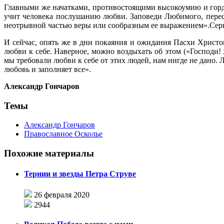
Главными же начатками, противостоящими высокоумию и гордо
учит человека послушанию любви. Заповеди Любимого, перест
неотрывной частью веры или сообразным ее выражением».Сер
И сейчас, опять же в дни покаяния и ожидания Пасхи Христов
любви к себе. Наверное, можно воздыхать об этом («Господи! 
мы требовали любви к себе от этих людей, нам нигде не дано. Лю
любовь и заполняет все».
Александр Гончаров
Темы
Александр Гончаров
Православное Осколье
Похожие материалы
Тернии и звезды Петра Струве
26 февраля 2020
2944