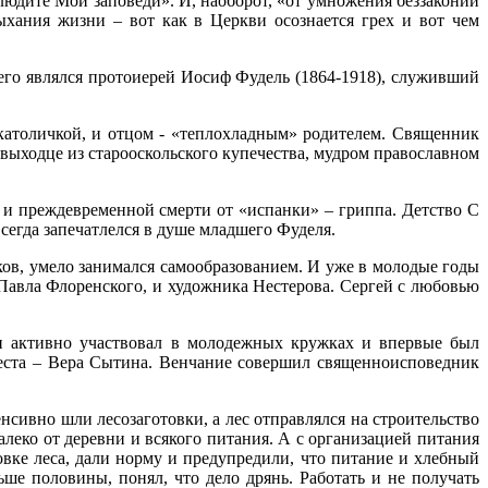
блюдите Мои заповеди». И, наоборот, «от умножения беззаконий
ыхания жизни – вот как в Церкви осознается грех и вот чем
его являлся протоиерей Иосиф Фудель (1864-1918), служивший
 католичкой, и отцом - «теплохладным» родителем. Священник
выходце из старооскольского купечества, мудром православном
 и преждевременной смерти от «испанки» – гриппа. Детство С
егда запечатлелся в душе младшего Фуделя.
ов, умело занимался самообразованием. И уже в молодые годы
 Павла Флоренского, и художника Нестерова. Сергей с любовью
н активно участвовал в молодежных кружках и впервые был
евеста – Вера Сытина. Венчание совершил священноисповедник
нсивно шли лесозаготовки, а лес отправлялся на строительство
леко от деревни и всякого питания. А с организацией питания
овке леса, дали норму и предупредили, что питание и хлебный
ьше половины, понял, что дело дрянь. Работать и не получать