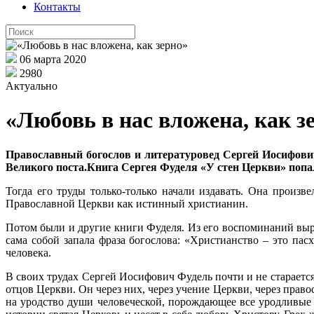
Контакты
06 марта 2020
2980
Актуально
«Любовь в нас вложена, как з
Православный богослов и литературовед Сергей Иосифович Фу
Великого поста.Книга Сергея Фуделя «У стен Церкви» попала
Тогда его труды только-только начали издавать. Она произв
Православной Церкви как истинный христианин.
Потом были и другие книги Фуделя. Из его воспоминаний выри
сама собой запала фраза богослова: «Христианство – это пас
человека.
В своих трудах Сергей Иосифович Фудель почти и не стараетс
отцов Церкви. Он через них, через учение Церкви, через прав
на уродство души человеческой, порождающее все уродливые 