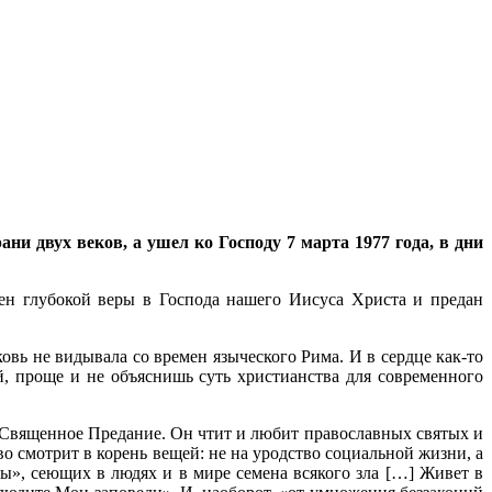
ани двух веков, а ушел ко Господу 7 марта 1977 года, в дни
лнен глубокой веры в Господа нашего Иисуса Христа и предан
вь не видывала со времен языческого Рима. И в сердце как-то
уй, проще и не объяснишь суть христианства для современного
и Священное Предание. Он чтит и любит православных святых и
о смотрит в корень вещей: не на уродство социальной жизни, а
ы», сеющих в людях и в мире семена всякого зла […] Живет в