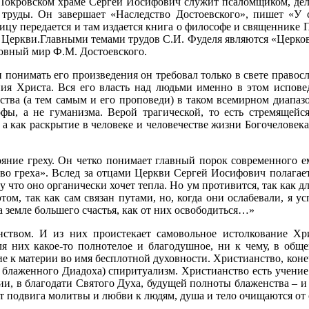
 Покровском храме Сергей Иосифович служит псаломщиком, дел
 труды. Он завершает «Наследство Достоевского», пишет «У
ницу передается и там издается книга о философе и священник
 Церкви.Главными темами трудов С.И. Фуделя являются «Церковь
ховный мир Ф.М. Достоевского.
 понимать его произведения он требовал только в свете право
ия Христа. Вся его власть над людьми именно в этом испов
тва (а тем самым и его проповеди) в таком всемирном диапазо
ы, а не гуманизма. Верой трагической, то есть стремящейся
а как раскрытие в человеке и человечестве жизни Богочеловека Х
ние греху. Он четко понимает главный порок современного ему
тво греха». Вслед за отцами Церкви Сергей Иосифович полагае
 что оно органически хочет тепла. Но ум противится, так как для
том, так как сам связан путами, но, когда они ослабевали, я ус
а земле большего счастья, как от них освободиться…»
ством. И из них проистекает самовольное истолкование Х
для них какое-то полнотелое и благодушное, ни к чему, в об
е к материи во имя бесплотной духовности. Христианство, конеч
ву блаженного Диадоха) спиритуализм. Христианство есть учени
атии, в благодати Святого Духа, будущей полноты блаженства – и
т подвига молитвы и любви к людям, душа и тело очищаются от