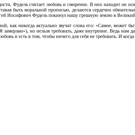
сти, Фудель считает любовь и смирение. В них находит он осно
авая быть моральной прописью, делаются сердечно обязательн
гей Иосифович Фудель покинул нашу грешную землю в Великий
ой, как никогда актуально звучат слова его: «Самое, может быт
Я замерзаю»), но нельзя требовать, даже внутренне. Ведь нам д
бовь и есть в том, чтобы ничего для себя не требовать. И когда 