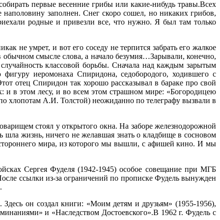
 собирать первые весенние грибы или какие-нибудь травы.Всех
е наполовину заполнен. Снег скоро сошел, но никаких грибов,
риехали родные и привезли все, что нужно. Я был там только
ак не умрет, и вот его соседу не терпится забрать его жалкое
 в обычном смысле слова, а начало безумия…Зарывали, конечно,
, случайность классовой борьбы. Сначала над каждым зарытым
 фигуру иеромонаха Спиридона, седобородого, ходившего с
Этот отец Спиридон так хорошо рассказывал в бараке про свой
: и в этом лесу, и во всем этом страшном мире: «Богородицею
по хлопотам А.И. Толстой) неожиданно по телеграфу вызвали в
оварищем стоял у открытого окна. На заборе железнодорожной
сь шла жизнь, ничего не желавшая знать о кладбище в сосновом
устороннего мира, из которого мы вышли, с афишей кино. И мы
йсках Сергея Фуделя (1942-1945) особое совещание при МГБ
 После ссылки из-за ограничений по прописке Фудель вынужден
.
 Здесь он создал книги: «Моим детям и друзьям» (1955-1956),
оминаниями» и «Наследством Достоевского».В 1962 г. Фудель с