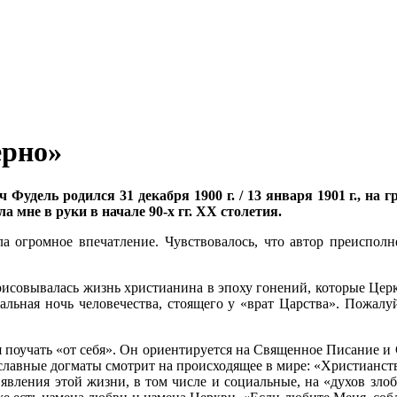
ерно»
дель родился 31 декабря 1900 г. / 13 января 1901 г., на гр
 мне в руки в начале 90-х гг. XX столетия.
ела огромное впечатление. Чувствовалось, что автор преиспо
совывалась жизнь христианина в эпоху гонений, которые Церко
хальная ночь человечества, стоящего у «врат Царства». Пожал
я поучать «от себя». Он ориентируется на Священное Писание 
ославные догматы смотрит на происходящее в мире: «Христианств
явления этой жизни, в том числе и социальные, на «духов злоб