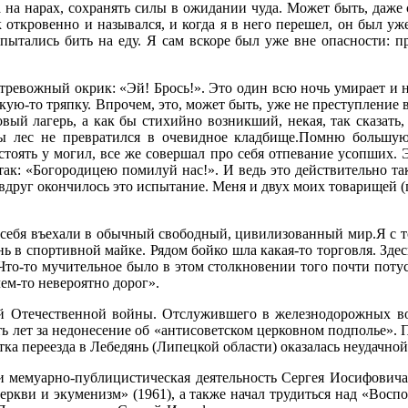
а на нарах, сохранять силы в ожидании чуда. Может быть, даже
 откровенно и назывался, и когда я в него перешел, он был уж
пытались бить на еду. Я сам вскоре был уже вне опасности: п
евожный окрик: «Эй! Брось!». Это один всю ночь умирает и ник
какую-то тряпку. Впрочем, это, может быть, уже не преступление
вый лагерь, а как бы стихийно возникший, некая, так сказать
бы лес не превратился в очевидное кладбище.Помню большую
тоять у могил, все же совершал про себя отпевание усопших. 
так: «Богородицею помилуй нас!». И ведь это действительно так
 вдруг окончилось это испытание. Меня и двух моих товарищей (
 себя въехали в обычный свободный, цивилизованный мир.Я с т
нь в спортивной майке. Рядом бойко шла какая-то торговля. Зде
 Что-то мучительное было в этом столкновении того почти пот
ем-то невероятно дорог».
кой Отечественной войны. Отслужившего в железнодорожных во
ь лет за недонесение об «антисоветском церковном подполье».
ка переезда в Лебедянь (Липецкой области) оказалась неудачной
 и мемуарно-публицистическая деятельность Сергея Иосифовича.
Церкви и экуменизм» (1961), а также начал трудиться над «Восп