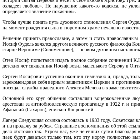
истории святая Церковь и несет в себе любовь Христову. Грех
охладеет любовь». Не нарушение какого-то кодекса, не укл
определяется значение покаяния».
Чтобы лучше понять путь духовного становления Сергея Фуде
на момент рождения сына в тюремном храме печально известн
Решение принять православие, а затем и стать православным
Иосиф Фудель являлся другом великого русского философа Кон
старце Иерониме (Соломенцове), – первом духовном наставник
Отец Иосиф попытался издать полное собрание сочинений К.Н
детских лет священник Иосиф возил маленького Сережу в Опти
Сергей Иосифович успешно окончил гимназию и, правда, толь
зарекомендовал себя верным защитником Церкви и противником
посещал службы праведного Алексия Мечева в храме святител
Основной его круг общения составляли воцерковленные лю
арестован за антиобновленческую пропаганду в 1922 г. и пр
Афанасий (Сахаров), епископ Ковровский.
Лагеря Следующая ссылка состоялась в 1933 году. Советская в
и на продажу за рубеж. Страшные воспоминания об этой ссылк
дело обстояло так. Утром нас, уже не евших сутки благодаря
паек будут даваться только тем, кто эту норму полностью вы