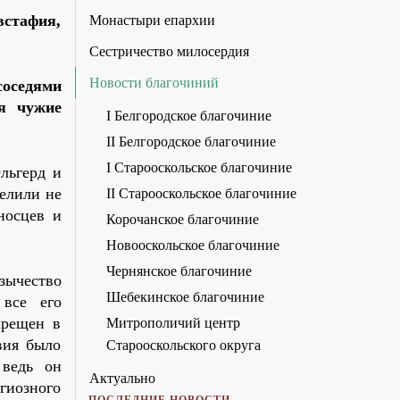
стафия,
Монастыри епархии
Сестричество милосердия
Новости благочиний
соседями
ая чужие
I Белгородское благочиние
II Белгородское благочиние
I Старооскольское благочиние
льгерд и
делили не
II Старооскольское благочиние
носцев и
Корочанское благочиние
Новооскольское благочиние
Чернянское благочиние
зычество
Шебекинское благочиние
 все его
крещен в
Митрополичий центр
вия было
Старооскольского округа
 ведь он
Актуально
гиозного
ПОСЛЕДНИЕ НОВОСТИ