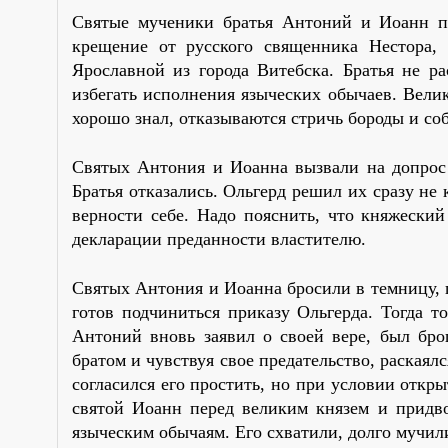
Святые мученики братья Антоний и Иоанн п
крещение от русского священника Нестора,
Ярославной из города Витебска. Братья не р
избегать исполнения языческих обычаев. Вели
хорошо знал, отказываются стричь бороды и со
Святых Антония и Иоанна вызвали на допрос 
Братья отказались. Ольгерд решил их сразу не 
верности себе. Надо пояснить, что княжески
декларации преданности властителю.
Святых Антония и Иоанна бросили в темницу, г
готов подчиниться приказу Ольгерда. Тогда т
Антоний вновь заявил о своей вере, был бро
братом и чувствуя свое предательство, раскаял
согласился его простить, но при условии откр
святой Иоанн перед великим князем и придво
языческим обычаям. Его схватили, долго мучил