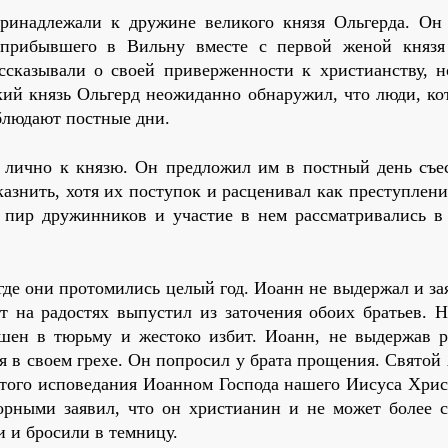
ринадлежали к дружине великого князя Ольгерда. Он
 прибывшего в Вильну вместе с первой женой княз
ассказывали о своей приверженности к христианству, н
кий князь Ольгерд неожиданно обнаружил, что люди, ко
блюдают постные дни.
лично к князю. Он предложил им в постный день съес
казнить, хотя их поступок и расценивал как преступлен
й пир дружинников и участие в нем рассматривались в 
де они протомились целый год. Иоанн не выдержал и за
от на радостях выпустил из заточения обоих братьев. Н
шен в тюрьму и жестоко избит. Иоанн, не выдержав р
ся в своем грехе. Он попросил у брата прощения. Свято
ытого исповедания Иоанном Господа нашего Иисуса Хрис
рными заявил, что он христианин и не может более с
и и бросили в темницу.