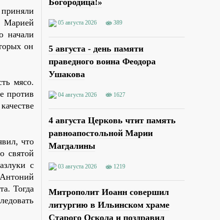
Богородица!»
 приняли
я Марией
05 августа 2026
389
о начали
торых он
5 августа - день памяти
праведного воина Феодора
Ушакова
ть мясо.
ие против
04 августа 2026
1627
качестве
4 августа Церковь чтит память
равноапостольной Марии
явил, что
Магдалины
о святой
азлуки с
03 августа 2026
1219
й Антоний
та. Тогда
Митрополит Иоанн совершил
ледовать
литургию в Ильинском храме
Старого Оскола и поздравил