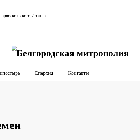
тарооскольского Иоанна
ипастырь
Епархия
Контакты
емен