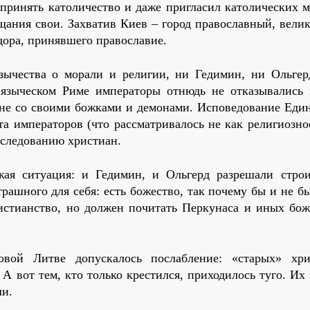
принять католичество и даже пригласил католических м
ещания свои. Захватив Киев – город православный, вели
дора, принявшего православие.
зычества о морали и религии, ни Гедимин, ни Ольгер
 языческом Риме императоры отнюдь не отказывались 
вне со своими божками и демонами. Исповедование Един
та императоров (что рассматривалось не как религиозно
еследованию христиан.
ая ситуация: и Гедимин, и Ольгерд разрешали строи
рашного для себя: есть божество, так почему бы и не б
стианство, но должен почитать Перкунаса и иных бож
овой Литве допускалось послабление: «старых» хр
А вот тем, кто только крестился, приходилось туго. Их
ли.