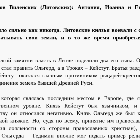
ов Виленских (Литовских): Антония, Иоанна и Ев
ло сильно как никогда. Литовские князья воевали с 
хватывать свои земли, и в то же время приобрет
лгой замятни власть в Литве поделили два его сына: О
стал править Ольгерд, а в Троках – Кейстут. Братья раз
Кейстут оказался главным противником рыцарей-кресто
динение земель бывшей Древней Руси.
 которая являлась последним местом в Европе, где я
ственном уровне. Князь Кейстут был язычником, и
ству он относился негативно. Князь Ольгерд же был 
кой княжне. Но, судя по всему, принятие им правосла
ия лояльности со стороны православных христиан),
 Ольгерда – Гедимин вполне мог подать пример рели