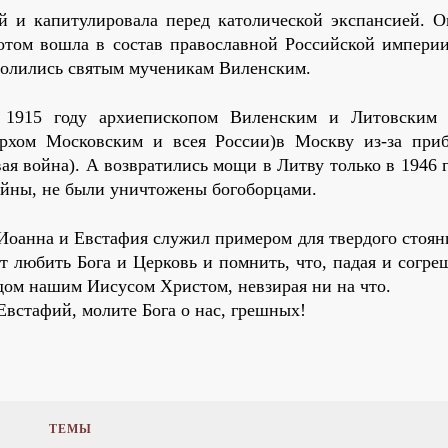
й и капитулировала перед католической экспансией. О
отом вошла в состав православной Российской империи
молились святым мученикам Виленским.
1915 году архиепископом Виленским и Литовским 
архом Московским и всея России)в Москву из-за при
я война). А возвратились мощи в Литву только в 1946 
ойны, не были уничтожены богоборцами.
Иоанна и Евстафия служил примером для твердого стояни
 любить Бога и Церковь и помнить, что, падая и согре
одом нашим Иисусом Христом, невзирая ни на что.
встафий, молите Бога о нас, грешных!
ТЕМЫ