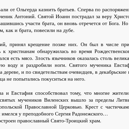
вали от Ольгерда казнить братьев. Сперва по распоряже
ченик Антоний. Святой Иоанн пострадал за веру Христо
рашившись участи брата, он вновь отречется от Бога. Н
, как и брата, повесили на дубе.
фий, принял крещение позже них. Он был в числе пр
ь к христианам обнаружилась во время Рождественског
лся есть мясо. Злость язычников оказалась столь велика
ую воду и раздробили ноги. Святого мученика Евста
на дереве, и по свидетельствам очевидцев, в декабрьские
ца не попытались покуситься на него.
а и Евстафия способствовал тому, что многие жител
е святых мучеников Виленских вышло за пределы Литв
опольской Православной Церковью. Крест с частичка
 имелся у преподобного Сергия Радонежского…
построен православный Свято-Троицкий храм.