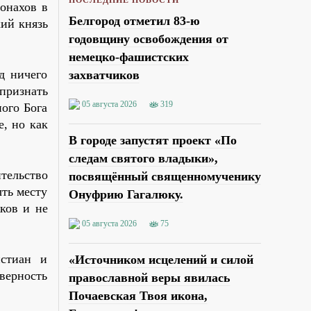
онахов в
Белгород отметил 83-ю
кий князь
годовщину освобождения от
немецко-фашистских
д ничего
захватчиков
признать
05 августа 2026
319
ого Бога
е, но как
В городе запустят проект «По
следам святого владыки»,
тельство
посвящённый священномученику
ыть месту
Онуфрию Гагалюку.
ков и не
05 августа 2026
75
истиан и
«Источником исцелений и силой
 верность
православной веры явилась
Почаевская Твоя икона,