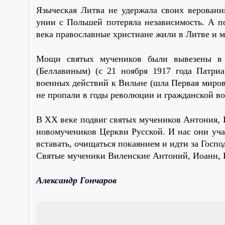
Языческая Литва не удержала своих веровани
унии с Польшей потеряла независимость. А п
века православные христиане жили в Литве и 
Мощи святых мучеников были вывезены в 
(Беллавиным) (с 21 ноября 1917 года Патри
военных действий к Вильне (шла Первая мирова
не пропали в годы революции и гражданской в
В XX веке подвиг святых мучеников Антония, 
новомучеников Церкви Русской. И нас они учат
вставать, очищаться покаянием и идти за Госп
Святые мученики Виленские Антоний, Иоанн, Е
Александр Гончаров