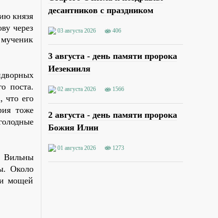
десантников с праздником
нию князя
ву через
03 августа 2026
406
о мученик
3 августа - день памяти пророка
Иезекииля
идворных
о поста.
02 августа 2026
1566
, что его
фия тоже
2 августа - день памяти пророка
 голодные
Божия Илии
01 августа 2026
1273
и Вильны
ы. Около
ми мощей