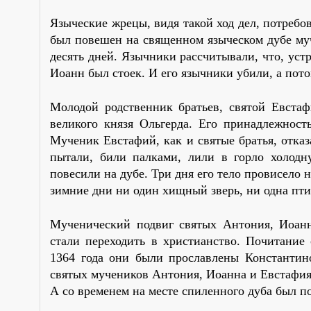
Языческие жрецы, видя такой ход дел, потребо
был повешен на священном языческом дубе му
десять дней. Язычники рассчитывали, что, уст
Иоанн был стоек. И его язычники убили, а потом
Молодой родственник братьев, святой Евста
великого князя Ольгерда. Его принадлежност
Мученик Евстафий, как и святые братья, отказа
пытали, били палками, лили в горло холодн
повесили на дубе. Три дня его тело провисело 
зимние дни ни один хищный зверь, ни одна пти
Мученический подвиг святых Антония, Иоанн
стали переходить в христианство. Почитани
1364 года они были прославлены Константин
святых мучеников Антония, Иоанна и Евстафия
А со временем на месте спиленного дуба был 