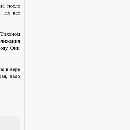
на после
. Но все
Тихоном
ближения
году. Они
я в вере
шая, надо